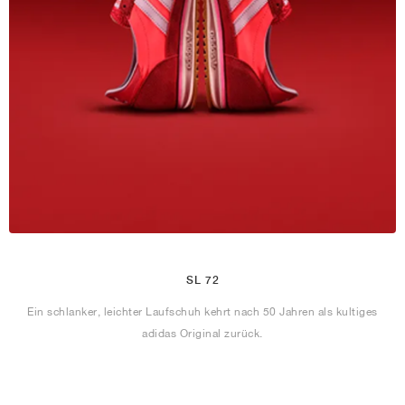
SL 72
Ein schlanker, leichter Laufschuh kehrt nach 50 Jahren als kultiges
adidas Original zurück.