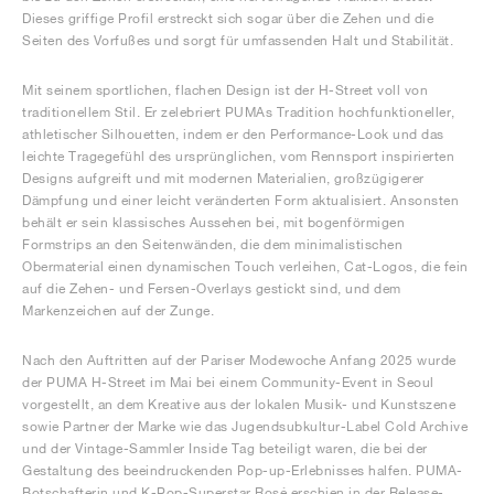
Dieses griffige Profil erstreckt sich sogar über die Zehen und die
Seiten des Vorfußes und sorgt für umfassenden Halt und Stabilität.
Mit seinem sportlichen, flachen Design ist der H-Street voll von
traditionellem Stil. Er zelebriert PUMAs Tradition hochfunktioneller,
athletischer Silhouetten, indem er den Performance-Look und das
leichte Tragegefühl des ursprünglichen, vom Rennsport inspirierten
Designs aufgreift und mit modernen Materialien, großzügigerer
Dämpfung und einer leicht veränderten Form aktualisiert. Ansonsten
behält er sein klassisches Aussehen bei, mit bogenförmigen
Formstrips an den Seitenwänden, die dem minimalistischen
Obermaterial einen dynamischen Touch verleihen, Cat-Logos, die fein
auf die Zehen- und Fersen-Overlays gestickt sind, und dem
Markenzeichen auf der Zunge.
Nach den Auftritten auf der Pariser Modewoche Anfang 2025 wurde
der PUMA H-Street im Mai bei einem Community-Event in Seoul
vorgestellt, an dem Kreative aus der lokalen Musik- und Kunstszene
sowie Partner der Marke wie das Jugendsubkultur-Label Cold Archive
und der Vintage-Sammler Inside Tag beteiligt waren, die bei der
Gestaltung des beeindruckenden Pop-up-Erlebnisses halfen. PUMA-
Botschafterin und K-Pop-Superstar Rosé erschien in der Release-