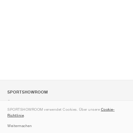
SPORTSHOWROOM
Über uns
SPORTSHOWROOM verwendet Cookies. Über unsere
Cookie-
Kontakt
Richtlinie
.
Sitemap
Weitermachen