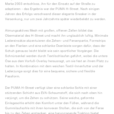
Marke 2003 entschloss, ihn für den Einsatz auf der Straße zu
adaptieren - das Ergebnis war der PUMA H-Street. Nach einigen
Jahren des Erfolgs verschwand dieser elegante Sneaker in der
Versenkung, nur um zwei Jahrzehnte später wiederbelebt zu werden.
Atmungsaktives Mesh mit großen, offenen Zellen bildet das
Obermaterial des H-Street und macht ihn unglaublich luftig. Minimale
Ledereinsätze akzentuieren die Zehen- und Fersenpartie, Formstrips
an den Flanken und eine schlanke Ösenleiste sorgen dafür, dass der
Schuh genauso leicht bleibt wie sein sportlicher Vorgänger. Die
Schnürsenkel werden durch Textilschlaufen geführt, wobei die untere
Öse aus dem Vorfuß-Overlay herausragt, um sie fest an ihrem Platz zu
halten. In Kombination mit dem weichen Textil-Innenfutter und der
Lederzunge sorgt dies für eine bequeme, sichere und flexible
Passform.
Der PUMA H-Street verfügt über eine schlanke Sohle mit einer
stützenden Schicht aus EVA-Schaumstoff, die sich nach oben hin
verjüngt, um die Zehen zu schützen. Seine weiche, geformte
Einlegesohle erhöht den Komfort unter den Füßen, während die
Gummilaufsohle mit ihren konvexen Stollen, die sich von der Ferse
bis zu den Zehen erstrecken, eine hervorragende Traktion bietet.