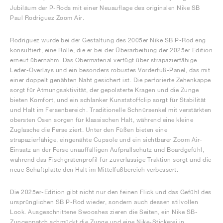
Jubiläum der P-Rods mit einer Neuauflage des originalen Nike SB
Paul Rodriguez Zoom Air.
Rodriguez wurde bei der Gestaltung des 2005er Nike SB P-Rod eng
konsultiert, eine Rolle, die er bei der Überarbeitung der 2025er Edition
erneut übernahm. Das Obermaterial verfügt über strapazierfähige
Leder-Overlays und ein besonders robustes Vorderfuß-Panel, das mit
einer doppelt genähten Naht gesichert ist. Die perforierte Zehenkappe
sorgt für Atmungsaktivität, der gepolsterte Kragen und die Zunge
bieten Komfort, und ein schlanker Kunststoffclip sorgt für Stabilität
und Halt im Fersenbereich. Traditionelle Schnürsenkel mit verstärkten
obersten Ösen sorgen für klassischen Halt, während eine kleine
Zuglasche die Ferse ziert. Unter den Füßen bieten eine
strapazierfähige, eingenähte Cupsole und ein sichtbarer Zoom Air-
Einsatz an der Ferse unauffälligen Aufprallschutz und Boardgefühl,
während das Fischgrätenprofil für zuverlässige Traktion sorgt und die
neue Schaftplatte den Halt im Mittelfußbereich verbessert.
Die 2025er-Edition gibt nicht nur den feinen Flick und das Gefühl des
ursprünglichen SB P-Rod wieder, sondern auch dessen stilvollen
Look. Ausgeschnittene Swooshes zieren die Seiten, ein Nike SB-
Zungenpatch schmückt die Zunge und eine Nike-Stickerei in