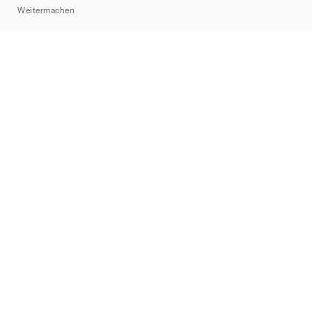
Weitermachen
Marken
Nike
Jordan
adidas
New Balance
ASICS
PUMA
Converse
Vans
Hoka
Salomon
On
Saucony
Mizuno