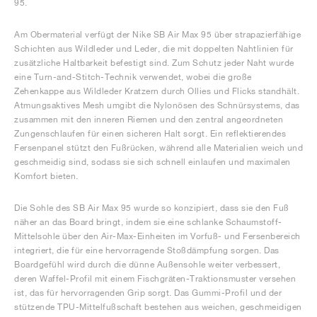
95.
Am Obermaterial verfügt der Nike SB Air Max 95 über strapazierfähige
Schichten aus Wildleder und Leder, die mit doppelten Nahtlinien für
zusätzliche Haltbarkeit befestigt sind. Zum Schutz jeder Naht wurde
eine Turn-and-Stitch-Technik verwendet, wobei die große
Zehenkappe aus Wildleder Kratzern durch Ollies und Flicks standhält.
Atmungsaktives Mesh umgibt die Nylonösen des Schnürsystems, das
zusammen mit den inneren Riemen und den zentral angeordneten
Zungenschlaufen für einen sicheren Halt sorgt. Ein reflektierendes
Fersenpanel stützt den Fußrücken, während alle Materialien weich und
geschmeidig sind, sodass sie sich schnell einlaufen und maximalen
Komfort bieten.
Die Sohle des SB Air Max 95 wurde so konzipiert, dass sie den Fuß
näher an das Board bringt, indem sie eine schlanke Schaumstoff-
Mittelsohle über den Air-Max-Einheiten im Vorfuß- und Fersenbereich
integriert, die für eine hervorragende Stoßdämpfung sorgen. Das
Boardgefühl wird durch die dünne Außensohle weiter verbessert,
deren Waffel-Profil mit einem Fischgräten-Traktionsmuster versehen
ist, das für hervorragenden Grip sorgt. Das Gummi-Profil und der
stützende TPU-Mittelfußschaft bestehen aus weichen, geschmeidigen