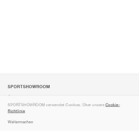
SPORTSHOWROOM
Über uns
SPORTSHOWROOM verwendet Cookies. Über unsere
Cookie-
Kontakt
Richtlinie
.
Sitemap
Weitermachen
Marken