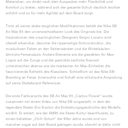
Materialien, um direkt nach dem Auspacken mehr Flexibilität und
Komfort zu bieten, während sich der gesamte Schuh deutlich leichter
anfühlt und so für mehr Agilität auf dem Board sorgt.
Trotz all seiner skate-tauglichen Modifikationen behält der Nike SB
Air Max 95 den unverwechselbaren Look des Originals bei. Die
Inspirationen des ursprünglichen Designers Sergio Lozano sind
überall erkennbar, darunter die rippenartige Schnürstruktur, die
muskulösen Falten an den Seitenwänden und die Wirbelsäulen-
ähnliche Fersensäule. Andere Elemente wie die gewebten Air Max-
Logos auf der Zunge und der gestickte seitliche Swoosh
unterstreichen ebenso wie die markanten Air Max-Einheiten die
faszinierende Ästhetik des Klassikers. Schließlich ist das Nike SB-
Branding an Ferse, Innensohle und Schaft eine stilistische Anspielung
auf seine Skateboard-Referenzen.
Die erste Farbvariante des SB Air Max 95 „Cactus Flower“ wurde
zusammen mit einem Video von Nike SB vorgestellt, in dem der
legendäre Skater Eric Koston die Entstehungsgeschichte des Modells
erzählt. Er erklärt, wie der AM95 die Skate-Kultur beeinflusste, zu
einem beliebten „Chill-Schuh“ der 90er Jahre wurde und von
manchen sogar auf dem Board getragen wurde, obwohl er dafür nicht