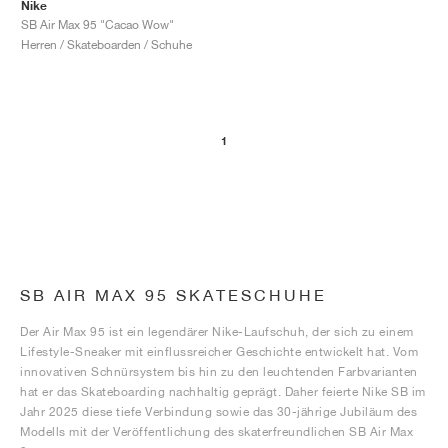
FIELD GENERAL
CRAZE
ADIRACER
MULE
471
GEL-CUMULUS 16
G.T. CUT
FORCE 58
TEKKIRA CUP
508
JORDAN
Nike
SB Air Max 95 "Cacao Wow"
Herren / Skateboarden / Schuhe
KILLSHOT 2
MOTO 2K
ITALIA
LEGACY 312
ALLERDALE
G.T. FUTURE
PS8
ALOHA SUPER
600
TOTAL 90
PHENOMENA
FORUM
JUMPMAN JACK
2000
VERTEBRAE
808
1
AVA ROVER
1000
HAMBURG
204L
AIR MAX 95
933
MIND
860V2
AIR RIFT
SB AIR MAX 95 SKATESCHUHE
Der Air Max 95 ist ein legendärer Nike-Laufschuh, der sich zu einem
Lifestyle-Sneaker mit einflussreicher Geschichte entwickelt hat. Vom
innovativen Schnürsystem bis hin zu den leuchtenden Farbvarianten
hat er das Skateboarding nachhaltig geprägt. Daher feierte Nike SB im
Jahr 2025 diese tiefe Verbindung sowie das 30-jährige Jubiläum des
Modells mit der Veröffentlichung des skaterfreundlichen SB Air Max