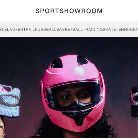
YLE
LAUFEN
TRAIL
FUSSBALL
BASKETBALL
TRAINING
SKATE
TENNIS
GO