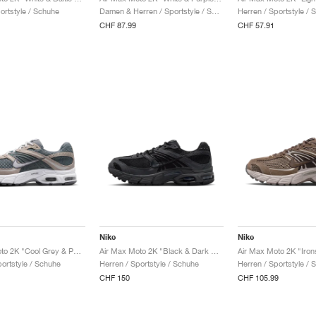
ortstyle / Schuhe
Damen & Herren / Sportstyle / Schuhe
Herren / Sportstyle / 
CHF 87.99
CHF 57.91
Nike
Nike
Air Max Moto 2K "Cool Grey & Photon Dust"
Air Max Moto 2K "Black & Dark Smoke Grey"
portstyle / Schuhe
Herren / Sportstyle / Schuhe
Herren / Sportstyle / 
CHF 150
CHF 105.99