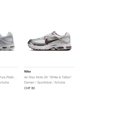
Nike
Air Max Moto 2K SE "Pure Platinum & Wolf Grey"
Air Max Moto 2K "White & Tattoo"
Schuhe
Damen / Sportstyle / Schuhe
CHF 80