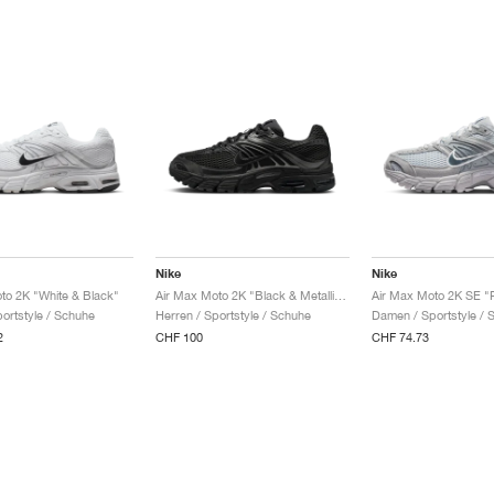
Nike
Nike
to 2K "White & Black"
Air Max Moto 2K "Black & Metallic Dark Grey"
portstyle / Schuhe
Herren / Sportstyle / Schuhe
Damen / Sportstyle / 
2
CHF 100
CHF 74.73