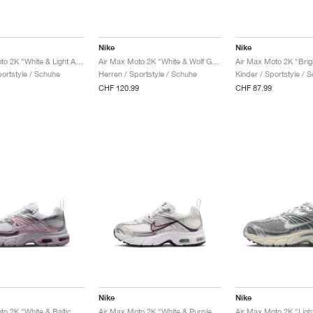
Nike
Nike
Air Max Moto 2K "White & Light Armory Blue"
Air Max Moto 2K "White & Wolf Grey"
Air Max Moto 2K "Brig
portstyle / Schuhe
Herren / Sportstyle / Schuhe
Kinder / Sportstyle / 
CHF 120.99
CHF 87.99
Nike
Nike
Air Max Moto 2K "White & Baltic Blue"
Air Max Moto 2K "White & Purple Dynasty"