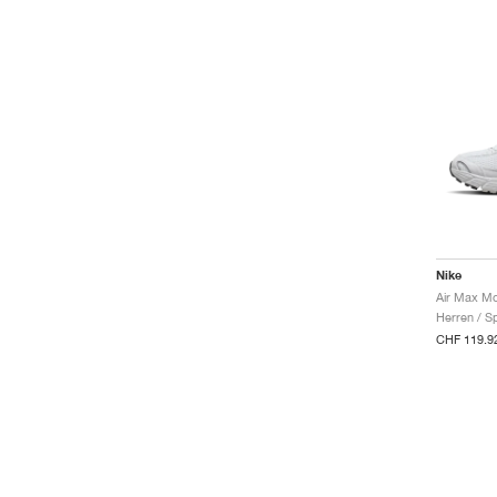
Nike
Air Max Mo
Herren / S
CHF 119.9