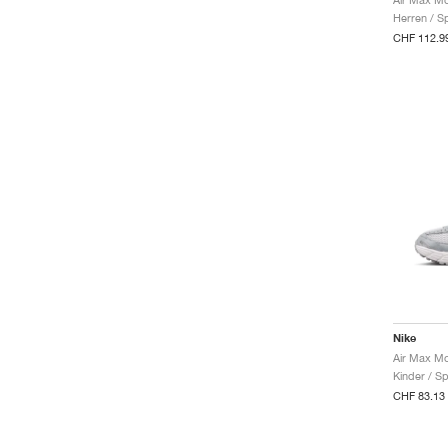
Herren / S
CHF 112.9
Nike
Kinder / Sp
CHF 83.13