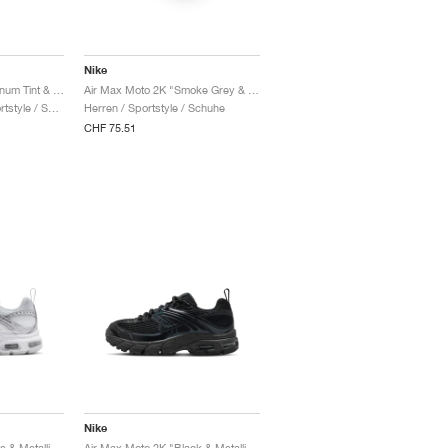
Nike
Air Max Moto 2K "Platinum Tint & Cave Stone"
Air Max Moto 2K "Smoke Grey & Anthracite"
Damen & Herren / Sportstyle / Schuhe
Herren / Sportstyle / Schuhe
CHF 75.51
Nike
Air Max Moto 2K "White & Metallic Silver"
Air Max Moto 2K "Black & Metallic Dark Grey"