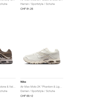
Schuhe
Herren / Sportstyle / Schuhe
CHF 81.26
Nike
Air Max Moto 2K "Ironstone & Velvet Brown"
Air Max Moto 2K "Phantom & Light Bone"
Schuhe
Damen / Sportstyle / Schuhe
CHF 69.12