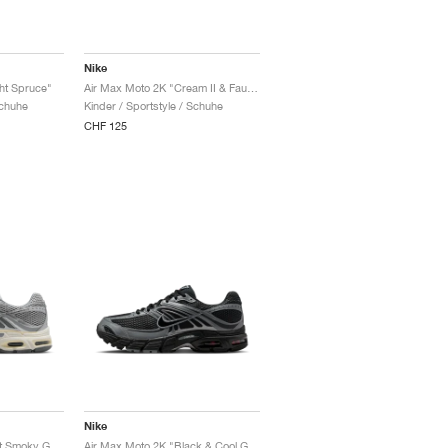
Nike
ht Spruce"
Air Max Moto 2K "Cream II & Fauna Brown"
Schuhe
Kinder / Sportstyle / Schuhe
CHF 125
Nike
Air Max Moto 2K "Light Smoky Grey & Sail"
Air Max Moto 2K "Black & Cool Grey"