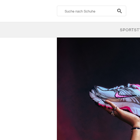
search-
btn
SPORTST