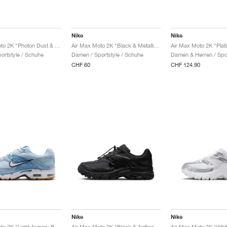
Nike
Nike
Air Max Moto 2K "Photon Dust & Metallic Silver"
Air Max Moto 2K "Black & Metallic Silver"
portstyle / Schuhe
Damen / Sportstyle / Schuhe
CHF 60
CHF 124.90
Nike
Nike
Air Max Moto 2K "Light Armory Blue & Work Blue"
Air Max Moto 2K "Black & Anthracite"