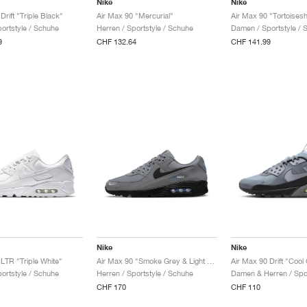
Nike
Nike
Drift "Triple Black"
Air Max 90 "Mercurial"
Air Max 90 "Tortoisesh
portstyle / Schuhe
Herren / Sportstyle / Schuhe
Damen / Sportstyle / 
9
CHF 132.64
CHF 141.99
Nike
Nike
 LTR "Triple White"
Air Max 90 "Smoke Grey & Light Photo Blue"
Air Max 90 Drift "Cool 
portstyle / Schuhe
Herren / Sportstyle / Schuhe
CHF 170
CHF 110