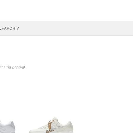
LF
ARCHIV
hhaltig geprägt.