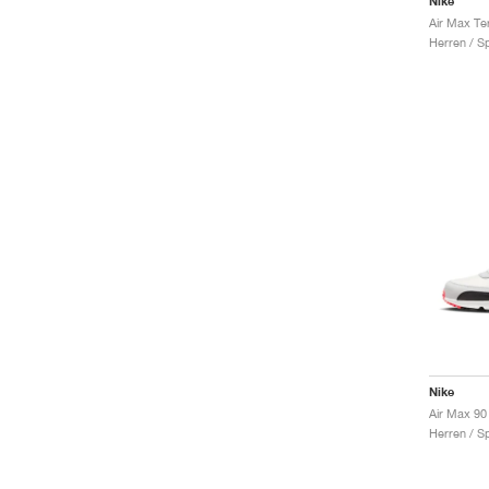
Nike
Herren / S
Nike
Air Max 90
Herren / S