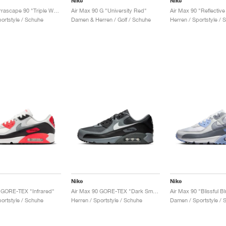
Nike
Nike
Air Max Terrascape 90 "Triple White"
Air Max 90 G "University Red"
Air Max 90 "Reflectiv
portstyle / Schuhe
Damen & Herren / Golf / Schuhe
Herren / Sportstyle / 
Nike
Nike
 GORE-TEX "Infrared"
Air Max 90 GORE-TEX "Dark Smoke Grey"
Air Max 90 "Blissful Bl
portstyle / Schuhe
Herren / Sportstyle / Schuhe
Damen / Sportstyle / 