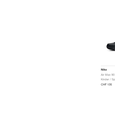
Nike
Air Max 90
Kinder / Sp
CHF 135