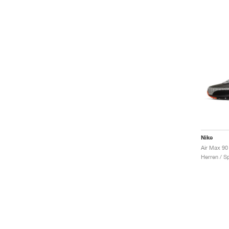
Nike
Air Max 90 
Herren / S