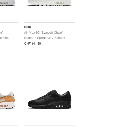
Nike
te"
Air Max 90 "Swoosh Chain"
Schuhe
Damen / Sportstyle / Schuhe
CHF 141.99