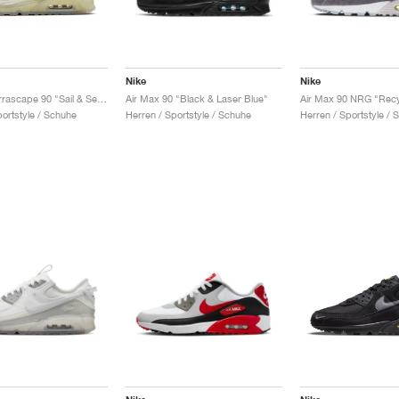
Nike
Nike
Air Max Terrascape 90 "Sail & Sea Glass"
Air Max 90 "Black & Laser Blue"
portstyle / Schuhe
Herren / Sportstyle / Schuhe
Herren / Sportstyle / 