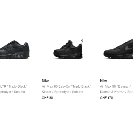
Nike
Nike
 LTR "Triple Black"
Air Max 90 EasyOn "Triple Black"
Air Max 90 "Batman"
ortstyle / Schuhe
Kinder / Sportstyle / Schuhe
CHF 80
CHF 170