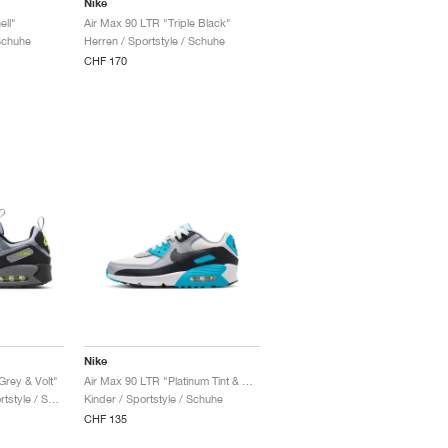
Nike
ell"
Air Max 90 LTR "Triple Black"
Schuhe
Herren / Sportstyle / Schuhe
CHF 170
Nike
Grey & Volt"
Air Max 90 LTR "Platinum Tint & Blue Lightning"
Damen & Herren / Sportstyle / Schuhe
Kinder / Sportstyle / Schuhe
CHF 135