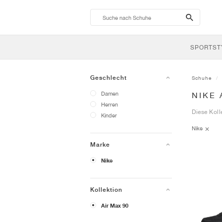
search-
btn
SPORTST
Geschlecht
Schuhe
Damen
NIKE 
Herren
Diese Koll
Kinder
Nike
Marke
Nike
Kollektion
Air Max 90