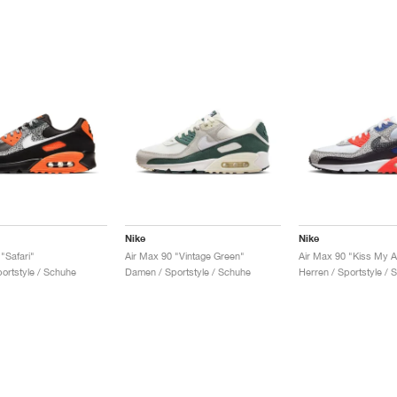
Nike
Nike
"Safari"
Air Max 90 "Vintage Green"
Air Max 90 "Kiss My A
portstyle / Schuhe
Damen / Sportstyle / Schuhe
Herren / Sportstyle / 