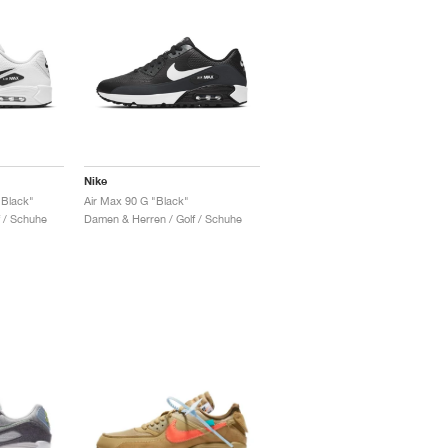
Nike
 Black"
Air Max 90 G "Black"
 / Schuhe
Damen & Herren / Golf / Schuhe