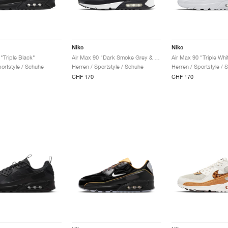
Nike
Nike
"Triple Black"
Air Max 90 "Dark Smoke Grey & Black"
Air Max 90 "Triple Whi
portstyle / Schuhe
Herren / Sportstyle / Schuhe
Herren / Sportstyle / 
CHF 170
CHF 170