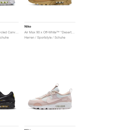
Nike
Air Max 90 NRG "Recycled Canvas"
Air Max 90 x Off-White™ "Desert Ore"
Schuhe
Herren / Sportstyle / Schuhe