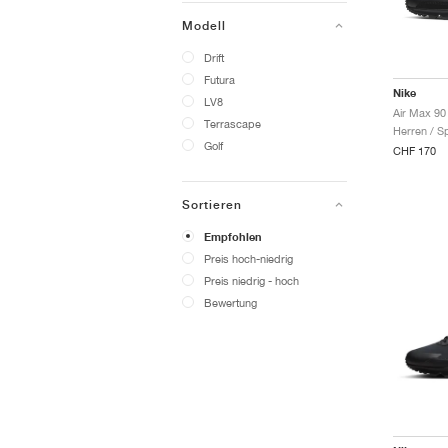
Modell
Drift
Futura
Nike
LV8
Air Max 90 
Terrascape
Herren / S
Golf
CHF 170
Sortieren
Empfohlen
Preis hoch-niedrig
Preis niedrig - hoch
Bewertung