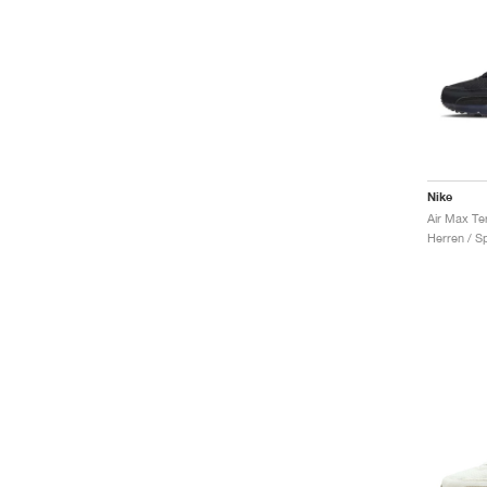
Nike
Air Max Te
Herren / S