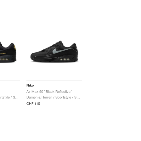
Nike
Air Max 90 "Black Reflective"
Damen & Herren / Sportstyle / Schuhe
Damen & Herren / Sportstyle / Schuhe
CHF 110