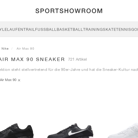
YLE
LAUFEN
TRAIL
FUSSBALL
BASKETBALL
TRAINING
SKATE
TENNIS
GO
Nike
Air Max 90
AIR MAX 90 SNEAKER
721 Artikel
ektion steht stellvertretend für die 90er-Jahre und hat die Sneaker-Kultur nac
Air Max 90