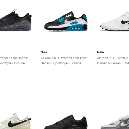
Nike
Nike
rrascape 90 "Black"
Air Max 90 "Reverse Laser Blue"
Air Max 90 G "White &
portstyle / Schuhe
Herren / Sportstyle / Schuhe
Damen & Herren / Golf