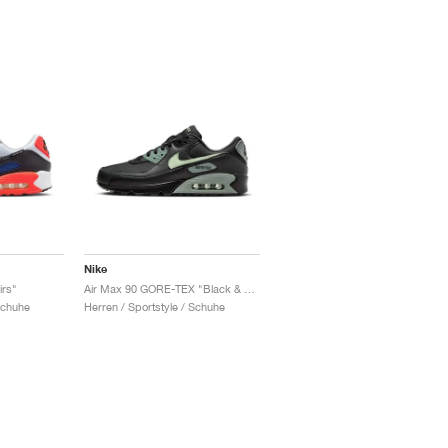
Nike
irs"
Air Max 90 GORE-TEX "Black & Honeydew"
Schuhe
Herren / Sportstyle / Schuhe