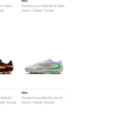
Nike
Phantom 6 High Elite FG "United Pack"
Phantom Luna 2 Elite AS FG "Elite Only Pack"
uhe
Herren / Fußball / Schuhe
Nike
Hypervenom Phantom RGN SE "Bright Citrus"
Phantom 6 Low Elite FG x EA SPORTS FC "Phantom Mode"
all / Schuhe
Herren / Fußball / Schuhe