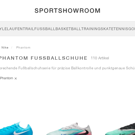
YLE
LAUFEN
TRAIL
FUSSBALL
BASKETBALL
TRAINING
SKATE
TENNIS
GO
Nike
Phantom
 PHANTOM FUSSBALLSCHUHE
110 Artikel
brechende Fußballschuhserie für präzise Ballkontrolle und punktgenaue Schü
Phantom