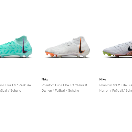
Nike
Nike
Phantom Luna Elite FG "Peak Ready Pack"
Phantom Luna Elite FG "White & Total Orange'"
ßball / Schuhe
Damen / Fußball / Schuhe
Herren / Fußball / Sch