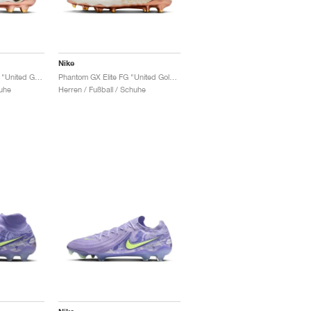
Nike
Phantom Luna Elite FG "United Golden Pack"
Phantom GX Elite FG "United Golden Pack"
uhe
Herren / Fußball / Schuhe