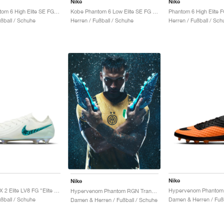
Nike
Nike
Kobe Phantom 6 High Elite SE FG "Black Mamba"
Kobe Phantom 6 Low Elite SE FG "Black Mamba"
ußball / Schuhe
Herren / Fußball / Schuhe
Herren / Fußball / Sch
Nike
Nike
Phantom GX 2 Elite LV8 FG "Elite Only Pack"
Hypervenom Phantom RGN Transform "Hydra"
ußball / Schuhe
Damen & Herren / Fußb
Damen & Herren / Fußball / Schuhe