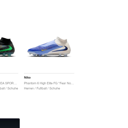
Nike
Phantom 6 Elite High x EA SPORTS FC 26 "Phantom Mode"
Phantom 6 High Elite FG "Fear Nothing Pack"
all / Schuhe
Herren / Fußball / Schuhe