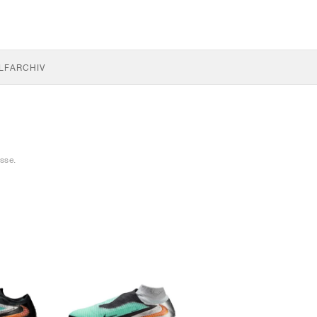
LF
ARCHIV
sse.