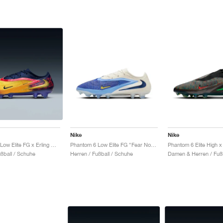
Nike
Nike
Phantom 6 Low Elite FG x Erling Haaland "Precision Under Pressure"
Phantom 6 Low Elite FG "Fear Nothing Pack"
ußball / Schuhe
Herren / Fußball / Schuhe
Damen & Herren / Fußb