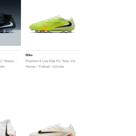
Nike
Phantom 6 High Elite FG "Shadow Pack"
Phantom 6 Low Elite FG "Max Voltage Pack"
uhe
Herren / Fußball / Schuhe