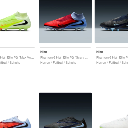
Nike
Nike
Phantom 6 High Elite FG "Max Voltage Pack"
Phantom 6 High Elite FG "Scary Good Pack"
ußball / Schuhe
Herren / Fußball / Schuhe
Herren / Fußball / Sch