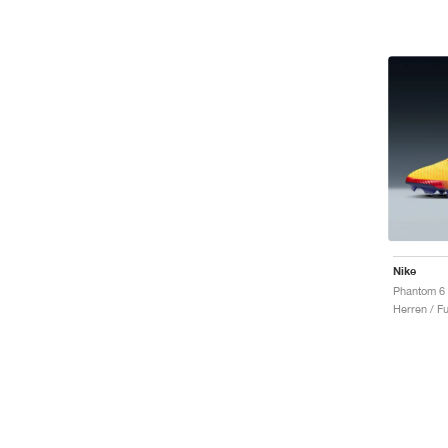
Nike
Herren / F