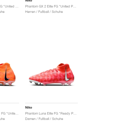
Nike
Phantom Luna 2 Elite FG "United Pack"
Phantom GX 2 Elite FG "United Pack"
uhe
Herren / Fußball / Schuhe
Nike
Phantom Luna Elite NU FG "United Pack"
Phantom Luna Elite FG "Ready Pack"
uhe
Damen / Fußball / Schuhe