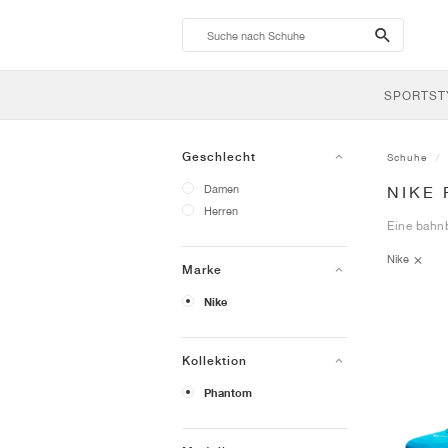
search-
btn
SPORTST
Geschlecht
Schuhe
Damen
NIKE
Herren
Eine bahn
Nike
Marke
Nike
Kollektion
Phantom