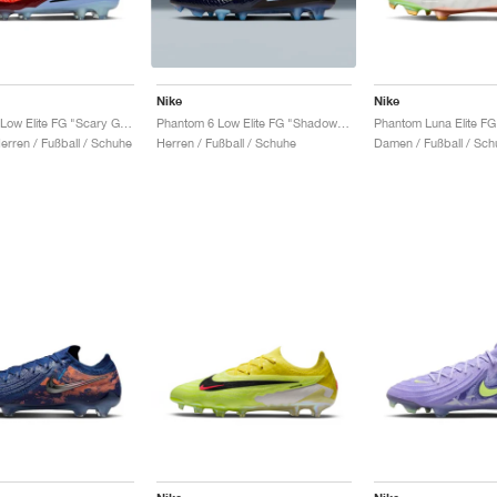
Nike
Nike
Phantom 6 Low Elite FG "Scary Good Pack"
Phantom 6 Low Elite FG "Shadow Pack"
rren / Fußball / Schuhe
Herren / Fußball / Schuhe
Damen / Fußball / Sch