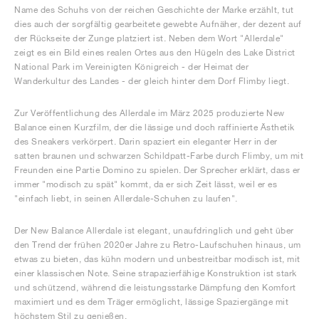
Name des Schuhs von der reichen Geschichte der Marke erzählt, tut
dies auch der sorgfältig gearbeitete gewebte Aufnäher, der dezent auf
der Rückseite der Zunge platziert ist. Neben dem Wort "Allerdale"
zeigt es ein Bild eines realen Ortes aus den Hügeln des Lake District
National Park im Vereinigten Königreich - der Heimat der
Wanderkultur des Landes - der gleich hinter dem Dorf Flimby liegt.
Zur Veröffentlichung des Allerdale im März 2025 produzierte New
Balance einen Kurzfilm, der die lässige und doch raffinierte Ästhetik
des Sneakers verkörpert. Darin spaziert ein eleganter Herr in der
satten braunen und schwarzen Schildpatt-Farbe durch Flimby, um mit
Freunden eine Partie Domino zu spielen. Der Sprecher erklärt, dass er
immer "modisch zu spät" kommt, da er sich Zeit lässt, weil er es
"einfach liebt, in seinen Allerdale-Schuhen zu laufen".
Der New Balance Allerdale ist elegant, unaufdringlich und geht über
den Trend der frühen 2020er Jahre zu Retro-Laufschuhen hinaus, um
etwas zu bieten, das kühn modern und unbestreitbar modisch ist, mit
einer klassischen Note. Seine strapazierfähige Konstruktion ist stark
und schützend, während die leistungsstarke Dämpfung den Komfort
maximiert und es dem Träger ermöglicht, lässige Spaziergänge mit
höchstem Stil zu genießen.