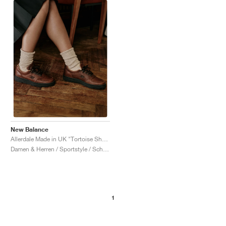
New Balance
Allerdale Made in UK "Tortoise Shell & Black Coffee"
Damen & Herren / Sportstyle / Schuhe
1