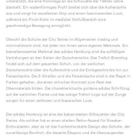
unterstützt, die eine Hommage an die Silhouette der 1980er Jahre
darstellt. Ein wabenförmiges Profil breitet sich über die Außensohle
aus und sorgt für exzellenten Grip und einen faszinierenden Look,
während ein Pivot-Kreis im medialen Vorfußbereich eine
geschmeidige Bewegung ermöglicht.
Obwohl die Schuhe der City Series im Allgemeinen niedrig und
minimalistisch sind, hat jeder von ihnen seine eigenen Merkmale. Ein
bemerkenswertes Merkmal des adidas Hamburg sind die auffälligen
Vertiefungen an den Seiten der Zwischensohle. Das Trefoil-Branding
findet sich auf dem gesamten Schuh, von der seitlichen
Zwischensohle über die Außensohle und die Einlegesohle bis hin zur
Fersenlasche. Die 3-Streifen und die Fersenlasche sind in der Regel in
Farben gehalten, die einen stilvollen Kontrast zum Rest des
Obermaterials bilden. Der charakteristische goldene adidas Schriftzug
auf der seitlichen Flanke und das eckige Trefoil-Logo auf der Zunge
sorgen für einen zeitlosen und klassischen Look.
Der adidas Hamburg ist eine der bekanntesten Silhouetten der City
Series. Als solcher hat er einen starken Retro-Appeal für Sneaker-
Enthusiasten, aber es ist das hochentwickelte Design des Schuhs, der
zuverlässige Komfort, die dezente Eleganz und die überzeugenden