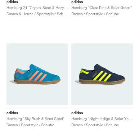
FIELD GENERAL
CRAZE
ADIRACER
MULE
471
GEL-CUMULUS 16
G.T. CUT
FORCE 58
TEKKIRA CUP
508
JORDAN
adidas
adidas
Hamburg 24 "Crystal Sand & Hazy Orange"
Hamburg "Clear Pink & Solar Green"
Damen & Herren / Sportstyle / Schuhe
Damen / Sportstyle / Schuhe
KILLSHOT 2
MOTO 2K
ITALIA
LEGACY 312
ALLERDALE
G.T. FUTURE
PS8
ALOHA SUPER
600
TOTAL 90
PHENOMENA
FORUM
JUMPMAN JACK
2000
VERTEBRAE
808
AVA ROVER
1000
HAMBURG
204L
AIR MAX 95
933
MIND
860V2
AIR RIFT
adidas
adidas
Hamburg "Sky Rush & Semi Coral"
Hamburg "Night Indigo & Solar Yellow"
Damen / Sportstyle / Schuhe
Damen / Sportstyle / Schuhe