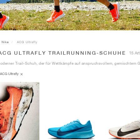
Nike
ACG Ultrafly
 ACG ULTRAFLY TRAILRUNNING-SCHUHE
15 Art
oderner Trail-Schuh, der für Wettkämpfe auf anspruchsvollem, gemischtem G
ACG Ultrafly