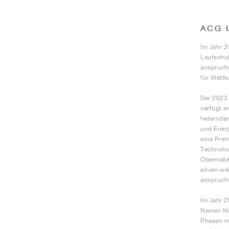
ACG 
Im Jahr 2
Laufschuh
anspruchs
für Wettk
Der 2023 
verfügt e
federnden
und Energ
eine Prem
Technolog
Obermater
einem wei
anspruchs
Im Jahr 2
Namen Nik
Phasen mi