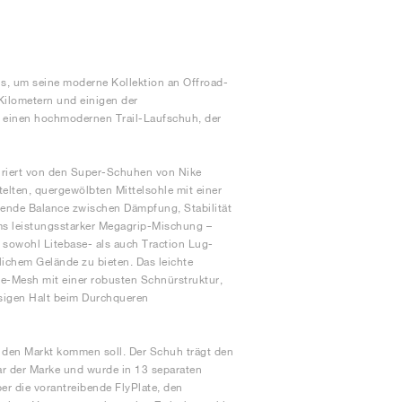
hs, um seine moderne Kollektion an Offroad-
Kilometern und einigen der
 – einen hochmodernen Trail-Laufschuh, der
piriert von den Super-Schuhen von Nike
lten, quergewölbten Mittelsohle mit einer
agende Balance zwischen Dämpfung, Stabilität
ms leistungsstarker Megagrip-Mischung –
s sowohl Litebase- als auch Traction Lug-
dlichem Gelände zu bieten. Das leichte
e-Mesh mit einer robusten Schnürstruktur,
sigen Halt beim Durchqueren
f den Markt kommen soll. Der Schuh trägt den
ar der Marke und wurde in 13 separaten
er die vorantreibende FlyPlate, den