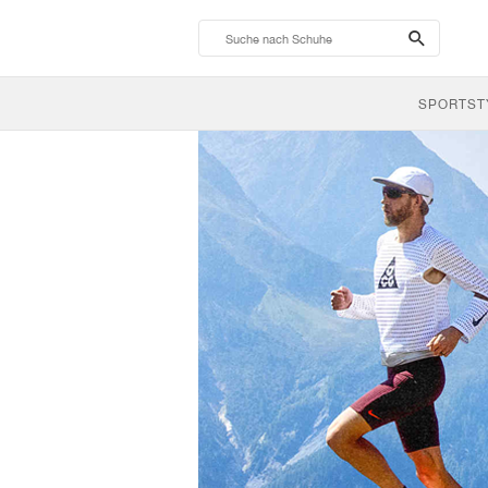
search-
btn
SPORTST