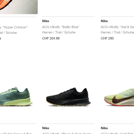
Nike
Nike
ACG Ultrafly "Baltic Blue"
ACG Ultrafly "Sail & S
ly "Hyper Crimson"
Herren / Trail / Schuhe
Herren / Trail / Schuhe
ail / Schuhe
CHF 204.99
CHF 290
9
Nike
Nike
ACG Ultrafly "Dutch Green & Barely Volt"
ACG Ultrafly "Black & Dark Smoke Grey"