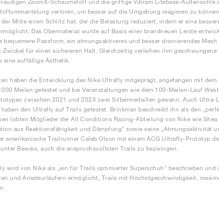
freudigen ZoomX-Schaumstoff und die griffige Vibram Litebase-Außensohle s
Stoffummantelung verloren, um besser auf die Umgebung reagieren zu können
n der Mitte einen Schlitz hat, der die Belastung reduziert, indem er eine bes
rmöglicht. Das Obermaterial wurde auf Basis einer brandneuen Leiste entwicke
ne bequemere Passform, ein atmungsaktiveres und besser drainierendes Mesh
 Zwickel für einen sichereren Halt. Gleichzeitig verleihen ihm geschwungene
eine auffällige Ästhetik.
eten haben die Entwicklung des Nike Ultrafly mitgeprägt, angefangen mit dem 
1000 Meilen getestet und bei Veranstaltungen wie dem 100-Meilen-Lauf West
ototypen zwischen 2021 und 2023 zwei Silbermedaillen gewann. Auch Ultra-L
haben den Ultrafly auf Trails getestet. Brinkman beschreibt ihn als den „perf
en lobten Mitglieder der All Conditions Racing-Abteilung von Nike wie Shea
ion aus Reaktionsfähigkeit und Dämpfung“ sowie seine „Atmungsaktivität u
er amerikanische Trailrunner Caleb Olson mit einem ACG Ultrafly-Prototyp de
 unter Beweis, auch die anspruchsvollsten Trails zu bezwingen.
fly wird von Nike als „ein für Trails optimierter Superschuh“ beschrieben und i
eten und Amateurläufern ermöglicht, Trails mit Höchstgeschwindigkeit, maxi
n.