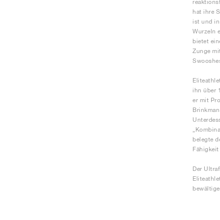
reaktions
hat ihre 
ist und i
Wurzeln e
bietet ei
Zunge mit
Swooshes 
Eliteathl
ihn über 
er mit Pr
Brinkman 
Unterdess
„Kombinat
belegte d
Fähigkeit
Der Ultra
Eliteathl
bewältige