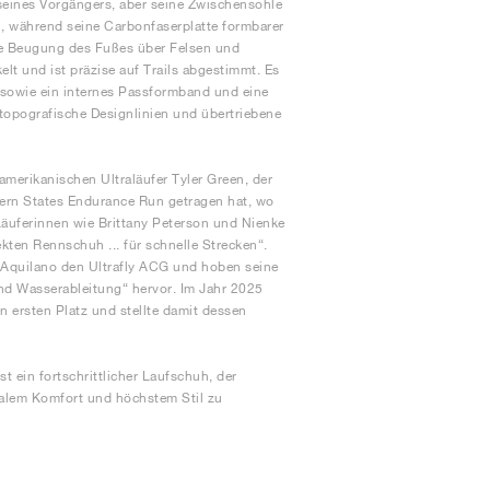
eines Vorgängers, aber seine Zwischensohle
, während seine Carbonfaserplatte formbarer
sere Beugung des Fußes über Felsen und
lt und ist präzise auf Trails abgestimmt. Es
 sowie ein internes Passformband und eine
 topografische Designlinien und übertriebene
amerikanischen Ultraläufer Tyler Green, der
ern States Endurance Run getragen hat, wo
äuferinnen wie Brittany Peterson und Nienke
ekten Rennschuh ... für schnelle Strecken“.
 Aquilano den Ultrafly ACG und hoben seine
nd Wasserableitung“ hervor. Im Jahr 2025
n ersten Platz und stellte damit dessen
st ein fortschrittlicher Laufschuh, der
malem Komfort und höchstem Stil zu