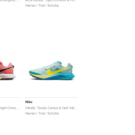
Herren / Trail / Schuhe
Nike
ZoomX Ultrafly Trail "Bright Crimson & Black"
Ultrafly "Dusty Cactus & Opti Yellow"
Herren / Trail / Schuhe