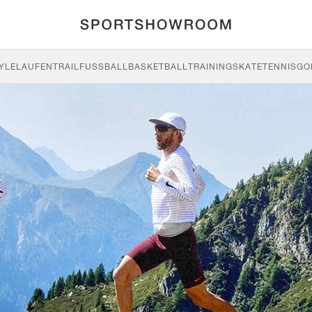
YLE
LAUFEN
TRAIL
FUSSBALL
BASKETBALL
TRAINING
SKATE
TENNIS
GO