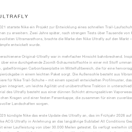
ULTRAFLY
021 startete Nike ein Projekt zur Entwicklung eines schnellen Trail-Laufschu
en zu erweitern. Zwei Jahre später, nach strengen Tests über Tausende von 
vollsten Ultramarathons, brachte die Marke den Nike Ultrafly auf den Markt
ämpfe entwickelt wurde.
erschienene Original-Ultrafly war in mehrfacher Hinsicht bahnbrechend. Ins
r über eine durchgehende ZoomX-Schaumstoffsohle in einer mit Stoff ummante
, gabelförmigen Carbonfaserplatte im Mittelfußbereich, die für eine hervorr
ierückgabe in einem leichten Paket sorgt. Die Außensohle besteht aus Vibra
iere für Nike Trail-Schuhe – mit einem speziell entwickelten Profilmuster, da
ien integriert, um leichte Agilität und unübertroffene Traktion in unterschie
ial des Ultrafly besteht aus einer dünnen Schicht atmungsaktiven Vaporweav
chen Kragen und einer festen Fersenkappe, die zusammen für einen zuverläs
voller Landschaften sorgen.
025 kündigte Nike das erste Update des Ultrafly an, das im Frühjahr 2026 au
e ACG Ultrafly in Anlehnung an das langjährige Sublabel All Conditions Ge
t einer Laufleistung von über 30.000 Meilen getestet. Es verfügt weiterhin üb