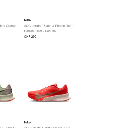
Nike
afety Orange"
ACG Ultrafly "Black & Photon Dust"
Herren / Trail / Schuhe
CHF 290
Nike
ACG Ultrafly "Volt Tint & Burgundy Ash"
ACG Ultrafly "Light Crimson & Pure Platinum"