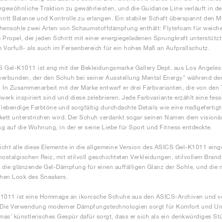
rgewöhnliche Traktion zu gewährleisten, und die Guidance Line verläuft in de
ritt Balance und Kontrolle zu erlangen. Ein stabiler Schaft überspannt den Mit
hensohle zwei Arten von Schaumstoffdämpfung enthält: Flytefoam für weiche
 Propel, der jeden Schritt mit einer energiegeladenen Sprungkraft unterstützt
 Vorfuß- als auch im Fersenbereich für ein hohes Maß an Aufprallschutz.
 Gel-K1011 ist eng mit der Bekleidungsmarke Gallery Dept. aus Los Angeles
erbunden, der den Schuh bei seiner Ausstellung Mental Energy" während de
e. In Zusammenarbeit mit der Marke entwarf er drei Farbvarianten, die von d
erk inspiriert sind und diese zelebrieren. Jede Farbvariante erzählt eine fess
 lebendige Farbtöne und sorgfältig durchdachte Details wie eine maßgefertigt
kett unterstrichen wird. Der Schuh verdankt sogar seinen Namen dem visionä
g auf die Wohnung, in der er seine Liebe für Sport und Fitness entdeckte.
cht alle diese Elemente in die allgemeine Version des ASICS Gel-K1011 eing
nostalgischen Reiz, mit stilvoll geschichteten Verkleidungen, stilvollem Br
 die glänzende Gel-Dämpfung für einen auffälligen Glanz der Sohle, und die m
hen Look des Sneakers.
1011 ist eine Hommage an ikonische Schuhe aus den ASICS-Archiven und ver
. Die Verwendung moderner Dämpfungstechnologien sorgt für Komfort und Un
as' künstlerisches Gespür dafür sorgt, dass er sich als ein denkwürdiges S