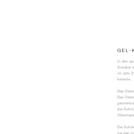
GEL-
In den sp
Sneaker m
im Jahr 2
kreierte.
Das Oberm
Das Oberm
geometris
die Schnü
Obermater
Die Sohle
sie den 