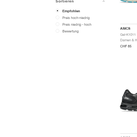
Sortieren
Empfohlen
Preis hoch-niedrig
Preis niedrig - hoch
ASICS
Bewertung
Gel-K1011 
CHF 85