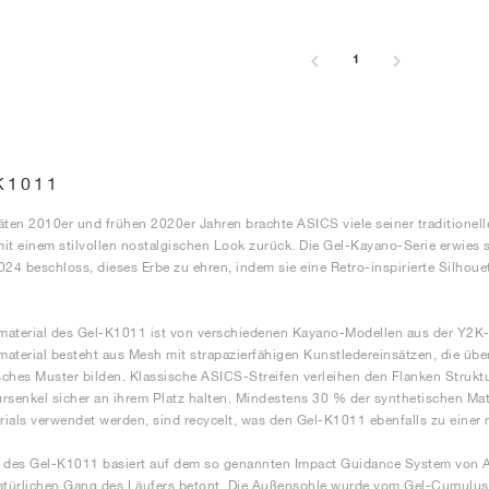
1
K1011
äten 2010er und frühen 2020er Jahren brachte ASICS viele seiner traditionel
it einem stilvollen nostalgischen Look zurück. Die Gel-Kayano-Serie erwies s
024 beschloss, dieses Erbe zu ehren, indem sie eine Retro-inspirierte Silh
aterial des Gel-K1011 ist von verschiedenen Kayano-Modellen aus der Y2K-Ära
aterial besteht aus Mesh mit strapazierfähigen Kunstledereinsätzen, die übe
ches Muster bilden. Klassische ASICS-Streifen verleihen den Flanken Struktu
rsenkel sicher an ihrem Platz halten. Mindestens 30 % der synthetischen Mater
ials verwendet werden, sind recycelt, was den Gel-K1011 ebenfalls zu einer
 des Gel-K1011 basiert auf dem so genannten Impact Guidance System von ASI
natürlichen Gang des Läufers betont. Die Außensohle wurde vom Gel-Cumul