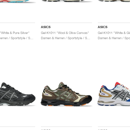
ASICS
ASICS
"White & Pure Silver"
Gel-K1011 "Wool & Olive Canvas"
Gel-K1011 "White & Gl
Damen & Herren / Sportstyle / Schuhe
Damen & Herren / Sportstyle / Schuhe