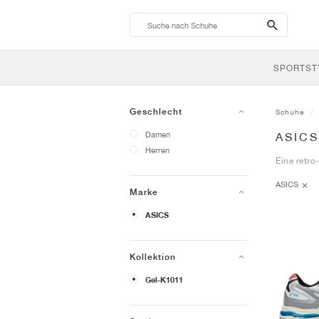
search-
btn
SPORTST
Geschlecht
Schuhe
Damen
ASIC
Herren
Eine retro
ASICS
Marke
ASICS
Kollektion
Gel-K1011