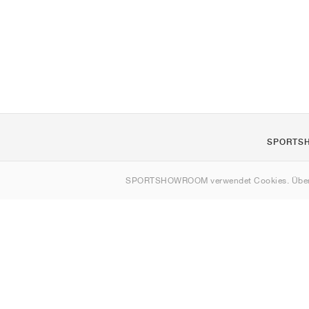
SPORTS
Über uns
SPORTSHOWROOM verwendet Cookies. Über
Kontakt
Sitemap