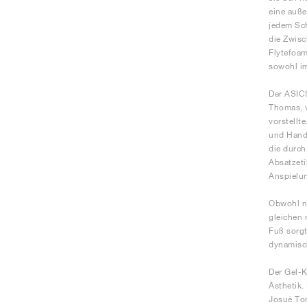
eine auße
jedem Sch
die Zwisc
Flytefoam
sowohl im
Der ASICS
Thomas, v
vorstellt
und Handw
die durch
Absatzeti
Anspielun
Obwohl ni
gleichen 
Fuß sorgt
dynamisc
Der Gel-K
Ästhetik
Josué Tom