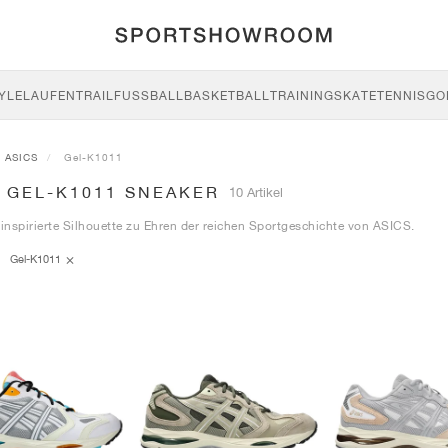
YLE
LAUFEN
TRAIL
FUSSBALL
BASKETBALL
TRAINING
SKATE
TENNIS
GO
ASICS
Gel-K1011
S GEL-K1011 SNEAKER
10 Artikel
-inspirierte Silhouette zu Ehren der reichen Sportgeschichte von ASICS.
Gel-K1011