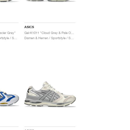
ASICS
acier Grey"
Gel-K1011 "Cloud Grey & Pale Oak"
Damen & Herren / Sportstyle / Schuhe
Damen & Herren / Sportstyle / Schuhe