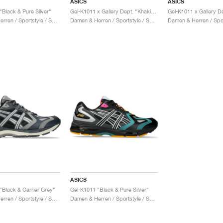
ASICS
ASICS
"Black & Pure Silver"
Gel-K1011 x Gallery Dept. "Khaki & Clay Canyon"
Damen & Herren / Sportstyle / Schuhe
Damen & Herren / Sportstyle / Schuhe
ASICS
"Black & Carrier Grey"
Gel-K1011 "Black & Pure Silver"
Damen & Herren / Sportstyle / Schuhe
Damen & Herren / Sportstyle / Schuhe