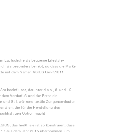
len Laufschuhe als bequeme Lifestyle-
ich als besonders beliebt, so dass die Marke
ouette mit dem Namen ASICS Gel-K1011
 beeinflusst, darunter die 5., 6. und 10.
r dem Vorderfuß und der Ferse ein
r und Stil, während textile Zungenschlaufen
ialien, die für die Herstellung des
 nachhaltigen Option macht.
CS, das heißt, sie ist so konstruiert, dass
us 17 aus dem Jahr 2015 übernommen, um