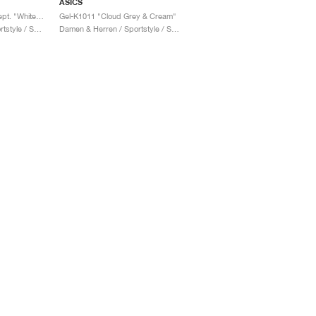
ASICS
Gel-K1011 x Gallery Dept. "White & Pure Silver"
Gel-K1011 "Cloud Grey & Cream"
Damen & Herren / Sportstyle / Schuhe
Damen & Herren / Sportstyle / Schuhe