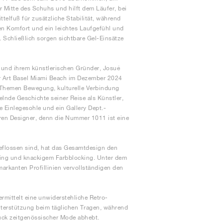
r Mitte des Schuhs und hilft dem Läufer, bei
telfuß für zusätzliche Stabilität, während
n Komfort und ein leichtes Laufgefühl und
. Schließlich sorgen sichtbare Gel-Einsätze
 und ihrem künstlerischen Gründer, Josué
r Art Basel Miami Beach im Dezember 2024
en Themen Bewegung, kulturelle Verbindung
elnde Geschichte seiner Reise als Künstler,
e Einlegesohle und ein Gallery Dept.-
ren Designer, denn die Nummer 1011 ist eine
eflossen sind, hat das Gesamtdesign den
anding und knackigem Farbblocking. Unter dem
arkanten Profillinien vervollständigen den
mittelt eine unwiderstehliche Retro-
terstützung beim täglichen Tragen, während
tück zeitgenössischer Mode abhebt.