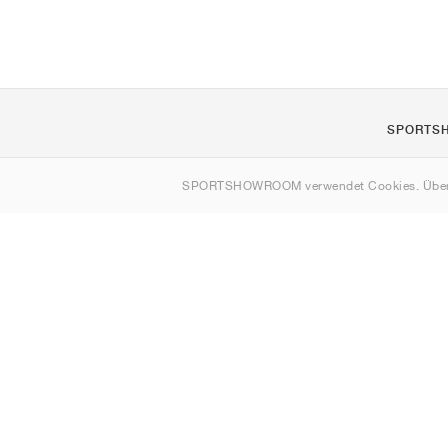
SPORTS
Über uns
SPORTSHOWROOM verwendet Cookies. Über
Kontakt
Sitemap