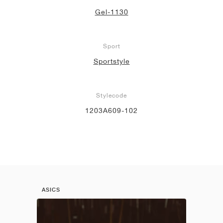
Gel-1130
Sport
Sportstyle
Stylecode
1203A609-102
ASICS