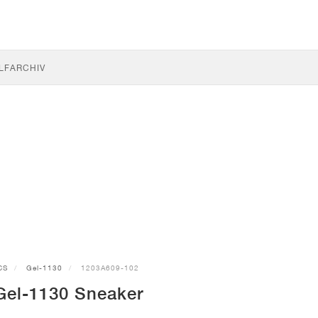
LF
ARCHIV
CS
Gel-1130
1203A609-102
el-1130 Sneaker