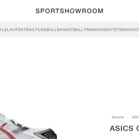
YLE
LAUFEN
TRAIL
FUSSBALL
BASKETBALL
TRAINING
SKATE
TENNIS
GO
Schuhe
ASI
ASICS G