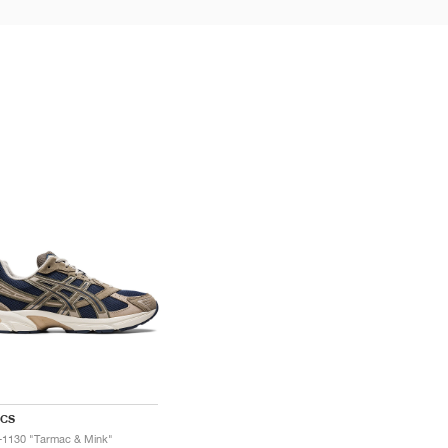
ICS
-1130 "Tarmac & Mink"