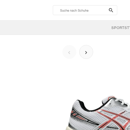
search-
btn
SPORTST