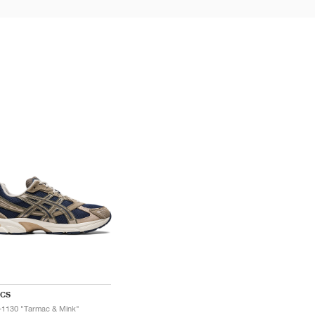
ICS
-1130 "Tarmac & Mink"