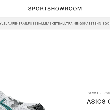
YLE
LAUFEN
TRAIL
FUSSBALL
BASKETBALL
TRAINING
SKATE
TENNIS
GO
Schuhe
ASI
ASICS G