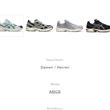
Geschlecht
Damen / Herren
Marke
ASICS
Kollektion