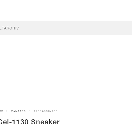
LF
ARCHIV
CS
Gel-1130
1203A609-100
el-1130 Sneaker