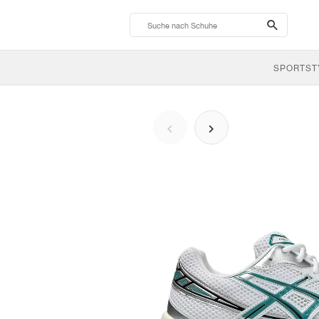
search-
btn
SPORTST