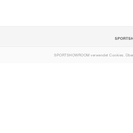
SPORTS
Über uns
SPORTSHOWROOM verwendet Cookies. Über
Kontakt
Sitemap