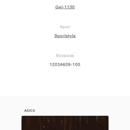
Gel-1130
Sport
Sportstyle
Stylecode
1203A609-100
ASICS