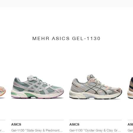
MEHR ASICS GEL-1130
ASICS
ASICS
AS
Gel-1130 "Feather Grey & Oyster Grey"
Gel-1130 "Slate Grey & Piedmont Grey"
Gel-1130 "Oyster Grey & Clay Grey"
Gel