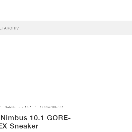
LF
ARCHIV
Gel-Nimbus 10.1
1203A760-001
-Nimbus 10.1 GORE-
EX Sneaker