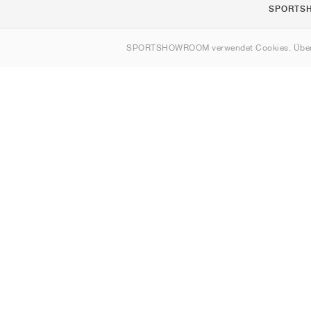
SPORTS
Über uns
SPORTSHOWROOM verwendet Cookies. Über
Kontakt
Sitemap