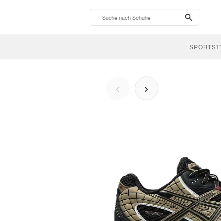
search-
btn
SPORTST