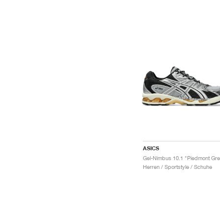
ASICS
Gel-Nimbus 10.1 "Piedmont Gre
Herren / Sportstyle / Schuhe