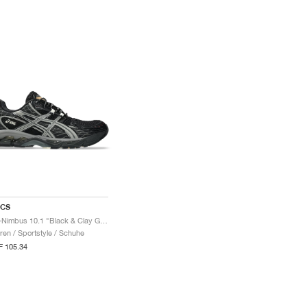
ICS
Gel-Nimbus 10.1 "Black & Clay Grey"
ren / Sportstyle / Schuhe
 105.34