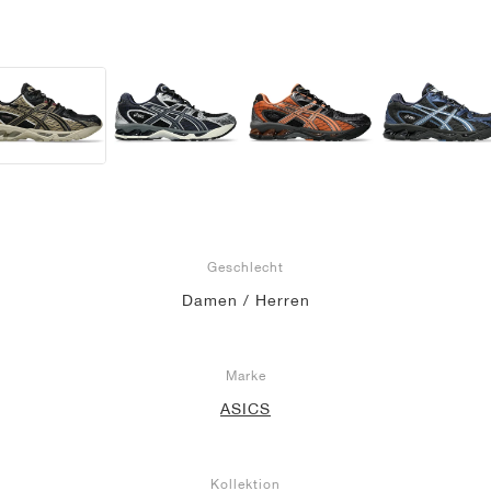
Geschlecht
Damen / Herren
Marke
ASICS
Kollektion