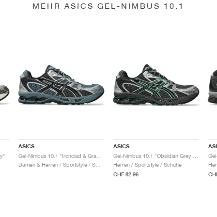
MEHR ASICS GEL-NIMBUS 10.1
ASICS
ASICS
AS
y"
Gel-Nimbus 10.1 "Ironclad & Graphite Grey"
Gel-Nimbus 10.1 "Obsidian Grey & Green Basil"
Damen & Herren / Sportstyle / Schuhe
Herren / Sportstyle / Schuhe
Her
CHF 82.96
CHF