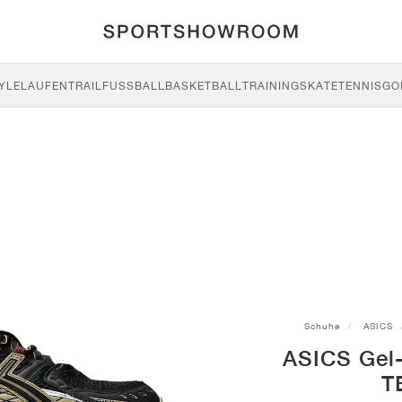
YLE
LAUFEN
TRAIL
FUSSBALL
BASKETBALL
TRAINING
SKATE
TENNIS
GO
Schuhe
ASICS
ASICS Gel
T