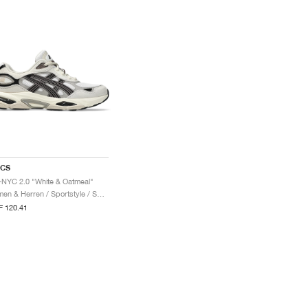
ICS
-NYC 2.0 "White & Oatmeal"
Damen & Herren / Sportstyle / Schuhe
 120.41