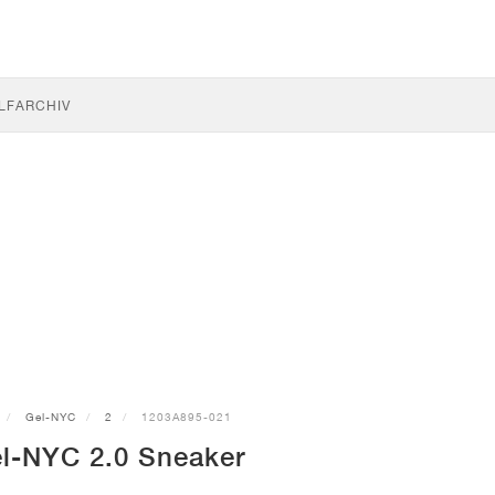
LF
ARCHIV
Gel-NYC
2
1203A895-021
l-NYC 2.0 Sneaker