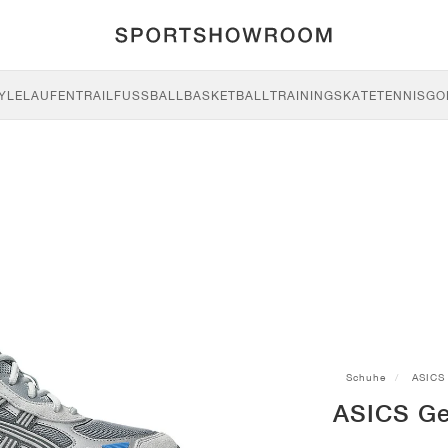
YLE
LAUFEN
TRAIL
FUSSBALL
BASKETBALL
TRAINING
SKATE
TENNIS
GO
Schuhe
ASICS
ASICS Ge