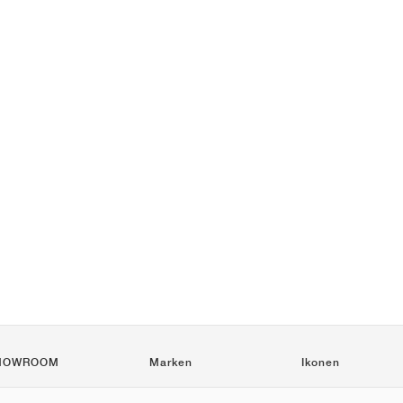
HOWROOM
Marken
Ikonen
Nike
Air Force 1