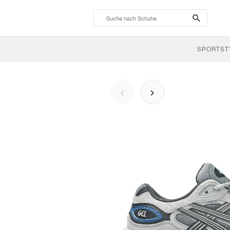
search-
btn
SPORTST