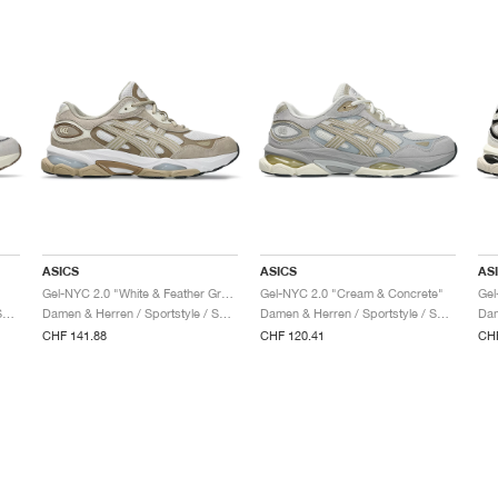
ASICS
ASICS
AS
Gel-NYC 2.0 "White & Feather Grey"
Gel-NYC 2.0 "Cream & Concrete"
Gel
Damen & Herren / Sportstyle / Schuhe
Damen & Herren / Sportstyle / Schuhe
Damen & Herren / Sportstyle / Schuhe
CHF 141.88
CHF 120.41
CHF