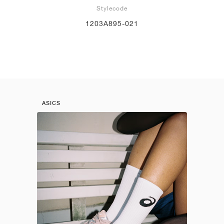
Stylecode
1203A895-021
ASICS