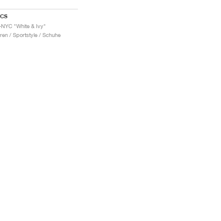
ICS
-NYC "White & Ivy"
ren / Sportstyle / Schuhe