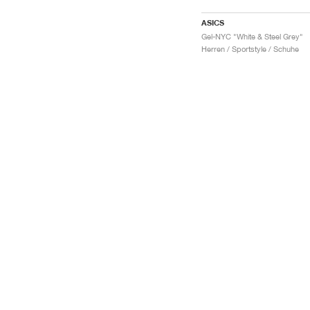
ASICS
Gel-NYC "White & Steel Grey"
Herren / Sportstyle / Schuhe