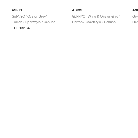
ASICS
ASICS
AS
Gel-NYC "Oyster Grey"
Gel-NYC "White & Oyster Grey"
Gel
Herren / Sportstyle / Schuhe
Herren / Sportstyle / Schuhe
Her
CHF 132.64