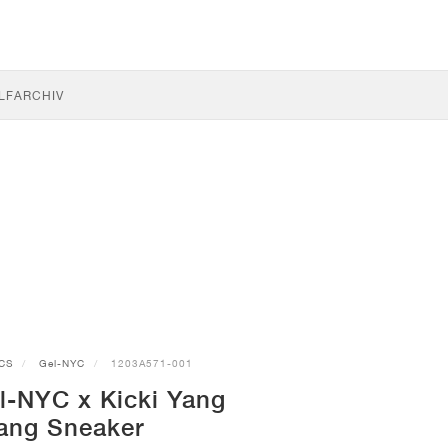
LF
ARCHIV
CS
Gel-NYC
1203A571-001
l-NYC x Kicki Yang
ang Sneaker