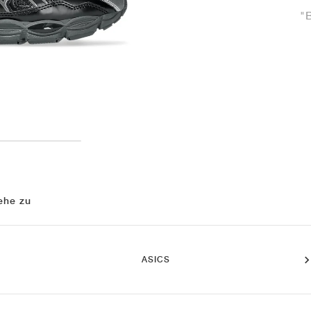
"B
ehe zu
ASICS