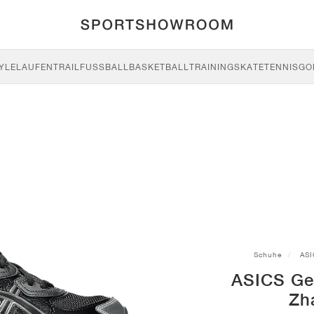
YLE
LAUFEN
TRAIL
FUSSBALL
BASKETBALL
TRAINING
SKATE
TENNIS
GO
Schuhe
ASI
ASICS Ge
Zh