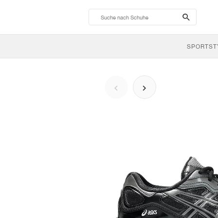
search-
btn
SPORTST