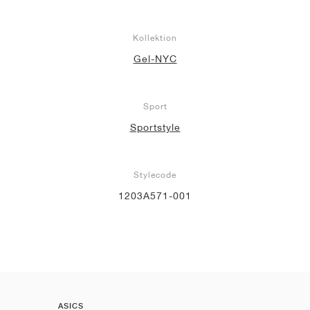
Kollektion
Gel-NYC
Sport
Sportstyle
Stylecode
1203A571-001
ASICS