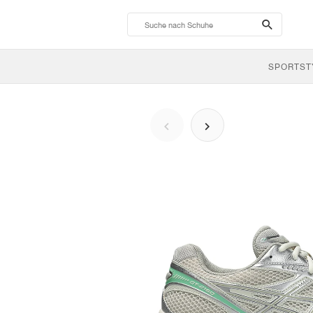
search-
btn
SPORTST