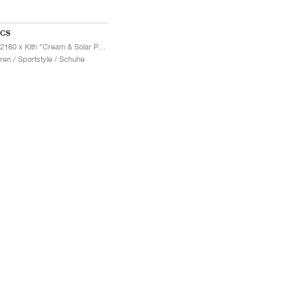
ICS
GT-2160 x Kith "Cream & Solar Power"
ren / Sportstyle / Schuhe