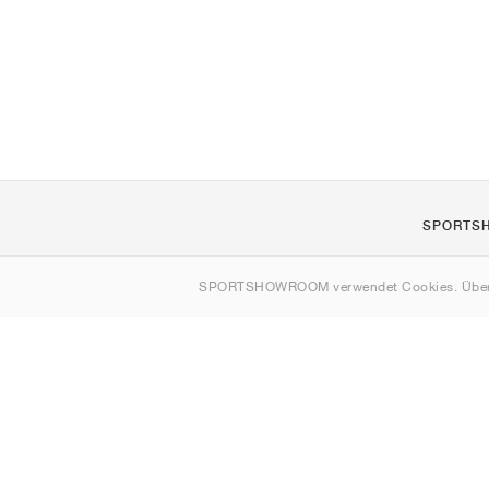
SPORTS
Über uns
SPORTSHOWROOM verwendet Cookies. Über
Kontakt
Sitemap