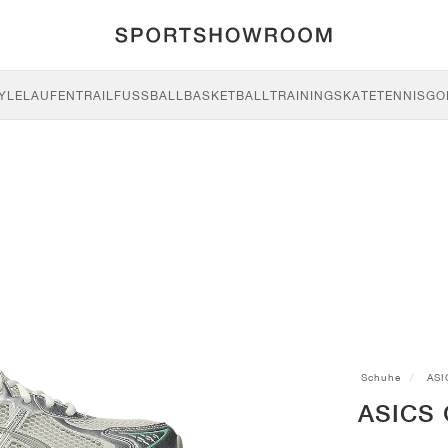
YLE
LAUFEN
TRAIL
FUSSBALL
BASKETBALL
TRAINING
SKATE
TENNIS
GO
Schuhe
ASI
ASICS 