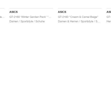
ASICS
ASICS
AS
GT-2160 x Gallery Dept. "ComplexCon"
GT-2160 ‘Winter Garden Pack’ "Oatmeal & Simply Taupe"
GT-2160 "Cream & Camel Beige"
Damen / Sportstyle / Schuhe
Damen & Herren / Sportstyle / Schuhe
Her