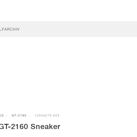
LF
ARCHIV
CS
GT-2160
1203A275-025
GT-2160 Sneaker