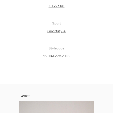
GT-2160
Sport
Sportstyle
Stylecode
1203A275-103
ASICS