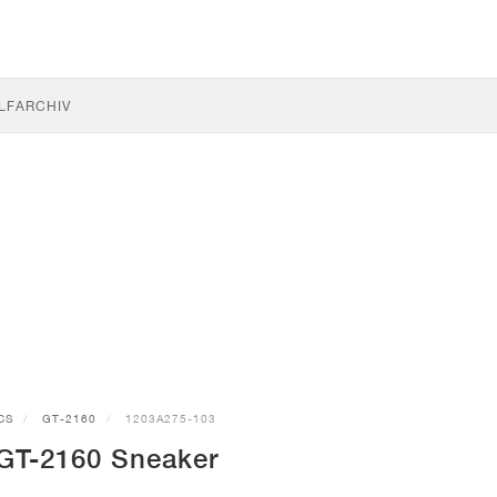
LF
ARCHIV
CS
GT-2160
1203A275-103
GT-2160 Sneaker