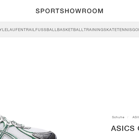
YLE
LAUFEN
TRAIL
FUSSBALL
BASKETBALL
TRAINING
SKATE
TENNIS
GO
Schuhe
ASI
ASICS 