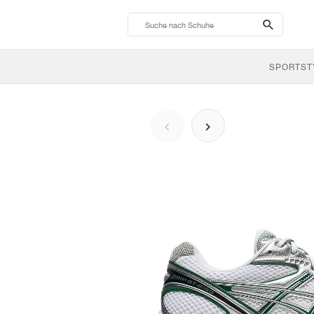
search-
btn
SPORTST