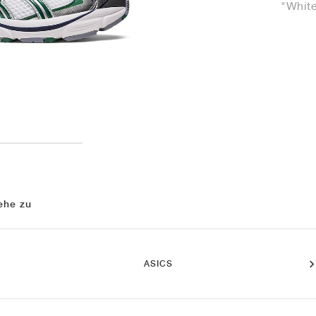
"Whit
ehe zu
ASICS