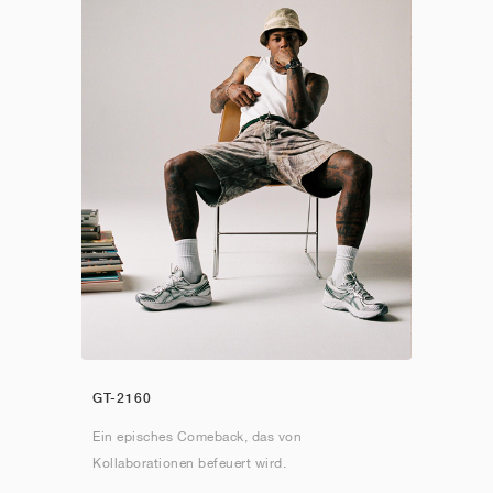
GT-2160
Ein episches Comeback, das von
Kollaborationen befeuert wird.