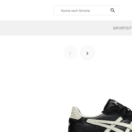
search-
btn
SPORTST