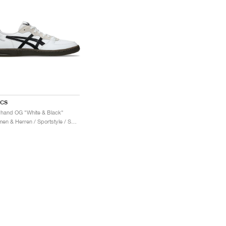
ICS
hand OG "White & Black"
Damen & Herren / Sportstyle / Schuhe