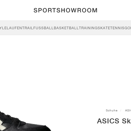
YLE
LAUFEN
TRAIL
FUSSBALL
BASKETBALL
TRAINING
SKATE
TENNIS
GO
Schuhe
ASI
ASICS Sk