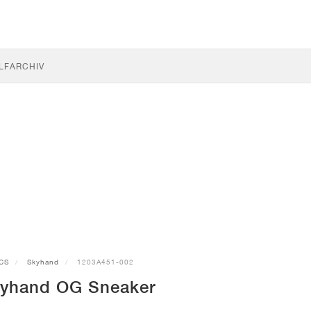
LF
ARCHIV
CS
Skyhand
1203A451-002
yhand OG Sneaker