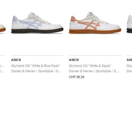
ASICS
ASICS
AS
Skyhand OG "Cream & Rainy Lake"
Skyhand OG "White & Blue Fade"
Skyhand OG "White & Sepia"
Sky
Damen & Herren / Sportstyle / Schuhe
Damen & Herren / Sportstyle / Schuhe
Damen & Herren / Sportstyle / Schuhe
CHF 38.26