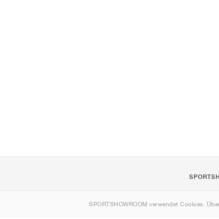
SPORTS
Über uns
SPORTSHOWROOM verwendet Cookies. Über
Kontakt