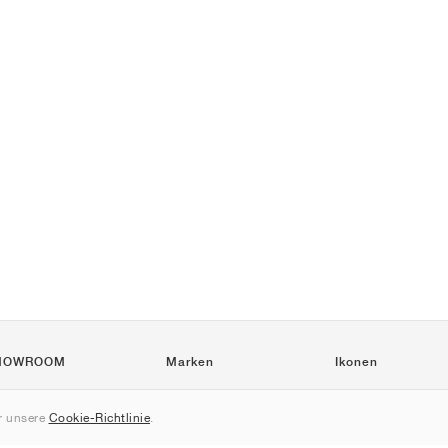
HOWROOM
Marken
Ikonen
Nike
Air Force 1
 unsere
Cookie-Richtlinie
.
Jordan
Jordan 1