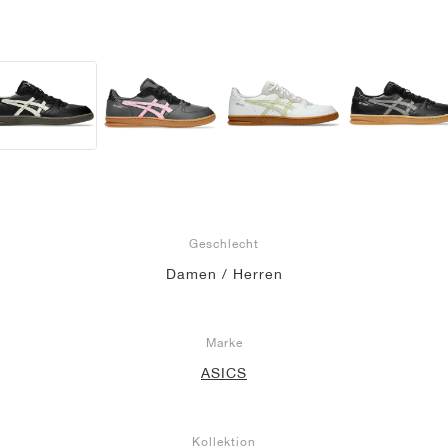
Geschlecht
Damen / Herren
Marke
ASICS
Kollektion