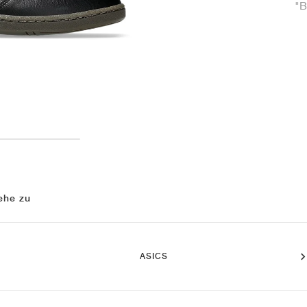
"B
ehe zu
ASICS