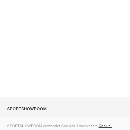
SPORTSHOWROOM
Über uns
SPORTSHOWROOM verwendet Cookies. Über unsere
Cookie-
Kontakt