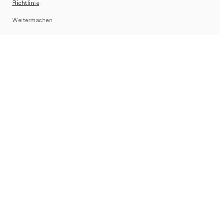
Richtlinie
.
Sitemap
Weitermachen
Marken
Nike
Jordan
adidas
New Balance
ASICS
PUMA
Converse
Vans
Hoka
Salomon
On
Saucony