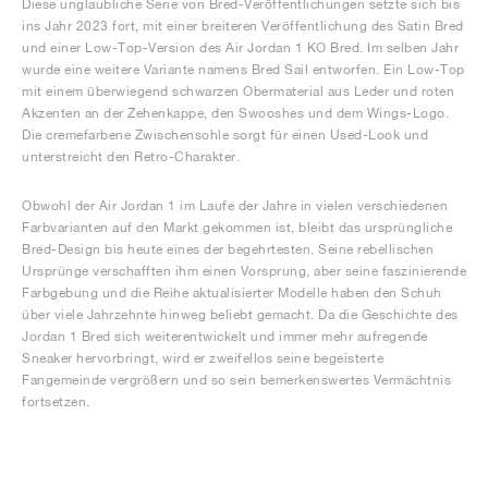
Diese unglaubliche Serie von Bred-Veröffentlichungen setzte sich bis
ins Jahr 2023 fort, mit einer breiteren Veröffentlichung des Satin Bred
und einer Low-Top-Version des Air Jordan 1 KO Bred. Im selben Jahr
wurde eine weitere Variante namens Bred Sail entworfen. Ein Low-Top
mit einem überwiegend schwarzen Obermaterial aus Leder und roten
Akzenten an der Zehenkappe, den Swooshes und dem Wings-Logo.
Die cremefarbene Zwischensohle sorgt für einen Used-Look und
unterstreicht den Retro-Charakter.
Obwohl der Air Jordan 1 im Laufe der Jahre in vielen verschiedenen
Farbvarianten auf den Markt gekommen ist, bleibt das ursprüngliche
Bred-Design bis heute eines der begehrtesten. Seine rebellischen
Ursprünge verschafften ihm einen Vorsprung, aber seine faszinierende
Farbgebung und die Reihe aktualisierter Modelle haben den Schuh
über viele Jahrzehnte hinweg beliebt gemacht. Da die Geschichte des
Jordan 1 Bred sich weiterentwickelt und immer mehr aufregende
Sneaker hervorbringt, wird er zweifellos seine begeisterte
Fangemeinde vergrößern und so sein bemerkenswertes Vermächtnis
fortsetzen.