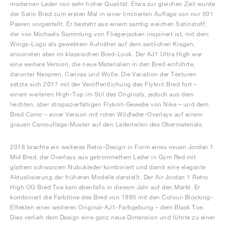
modernen Leder von sehr hoher Qualität. Etwa zur gleichen Zeit wurde
der Satin Bred zum ersten Mal in einer limitierten Auflage von nur 501
Paaren vorgestellt. Er besteht aus einem samtig weichen Satinstoff,
der von Michaels Sammlung von Fliegerjacken inspiriert ist, mit dem
Wings-Logo als gewebtem Aufnäher auf dem seitlichen Kragen,
ansonsten aber im klassischen Bred-Look. Der AJ1 Ultra High war
eine weitere Version, die neue Materialien in den Bred einführte,
darunter Neopren, Canvas und Wolle. Die Variation der Texturen
setzte sich 2017 mit der Veröffentlichung des Flyknit Bred fort –
einem weiteren High-Top im Stil des Originals, jedoch aus dem
leichten, aber strapazierfähigen Flyknit-Gewebe von Nike – und dem
Bred Camo – einer Version mit roten Wildleder-Overlays auf einem
grauen Camouflage-Muster auf den Lederteilen des Obermaterials.
2018 brachte ein weiteres Retro-Design in Form eines neuen Jordan 1
Mid Bred, der Overlays aus getrommeltem Leder in Gym Red mit
glattem schwarzem Nubukleder kombiniert und damit eine elegante
Aktualisierung der früheren Modelle darstellt. Der Air Jordan 1 Retro
High OG Bred Toe kam ebenfalls in diesem Jahr auf den Markt. Er
kombiniert die Farbtöne des Bred von 1985 mit den Colour-Blocking-
Effekten einer weiteren Original-AJ1-Farbgebung – dem Black Toe.
Dies verlieh dem Design eine ganz neue Dimension und führte zu einer