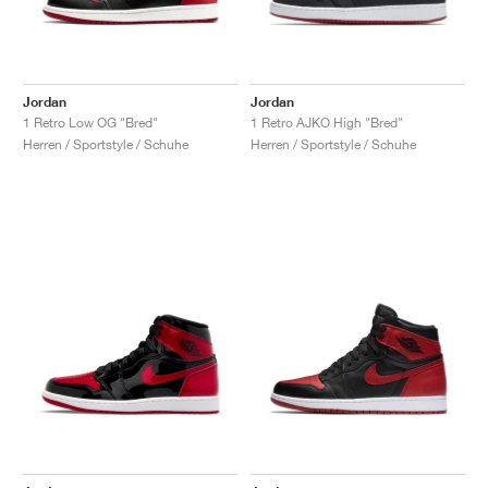
Jordan
Jordan
1 Retro Low OG "Bred"
1 Retro AJKO High "Bred"
Herren / Sportstyle / Schuhe
Herren / Sportstyle / Schuhe