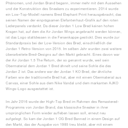
Phänomen, und Jordan Brand begann, immer mehr mit dem Aussehen
und der Konstruktion des Sneakers zu experimentieren. 2014 wurde
ein Low-Top-Modell namens Bred Elephant Print herausgebracht, das
seinen Namen der einprägsamen Elefantenhaut-Grafik auf den roten
Lederpanels verdankt. Da dieser Jordan 1 Low Bred keinen hohen
Kragen hat, auf dem die Air Jordan Wings angebracht werden können,
ist das Logo stattdessen in die Fersenkappe gestickt. Dies wurde zur
Standardpraxis bei der Low-Version des Bred, einschließlich der
Jordan 1 Retro-Version von 2015. Im selben Jahr wurden zwei weitere
überarbeitete Bred-Designs auf den Markt gebracht. Eines davon war
der Air Jordan 1.5 The Return, der so genannt wurde, weil sein
Obermaterial dem Jordan 1 Bred ähnelt und seine Sohle die des
Jordan 2 ist. Das andere war der Jordan 1 KO Bred, der ähnliche
Farben wie der traditionelle Bred hat, aber mit einem Obermaterial aus
Canvas, einer Sohle aus dem Nike Vandal und dem markanten AJKO
Wings-Logo ausgestattet ist.
Im Jahr 2016 wurde der High-Top Bred im Rahmen des Remastered-
Programms von Jordan Brand, das klassische Sneaker in ihrer
ursprünglichen Form wieder aufleben lassen soll, erneut neu
aufgelegt. So kam der Jordan 1 OG Bred Banned in einem Design auf
den Markt, das der Ausgabe von 1985 treu bleibt, aber mit einem