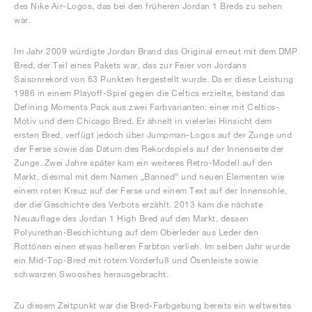
des Nike Air-Logos, das bei den früheren Jordan 1 Breds zu sehen
war.
Im Jahr 2009 würdigte Jordan Brand das Original erneut mit dem DMP
Bred, der Teil eines Pakets war, das zur Feier von Jordans
Saisonrekord von 63 Punkten hergestellt wurde. Da er diese Leistung
1986 in einem Playoff-Spiel gegen die Celtics erzielte, bestand das
Defining Moments Pack aus zwei Farbvarianten: einer mit Celtics-
Motiv und dem Chicago Bred. Er ähnelt in vielerlei Hinsicht dem
ersten Bred, verfügt jedoch über Jumpman-Logos auf der Zunge und
der Ferse sowie das Datum des Rekordspiels auf der Innenseite der
Zunge. Zwei Jahre später kam ein weiteres Retro-Modell auf den
Markt, diesmal mit dem Namen „Banned“ und neuen Elementen wie
einem roten Kreuz auf der Ferse und einem Text auf der Innensohle,
der die Geschichte des Verbots erzählt. 2013 kam die nächste
Neuauflage des Jordan 1 High Bred auf den Markt, dessen
Polyurethan-Beschichtung auf dem Oberleder aus Leder den
Rottönen einen etwas helleren Farbton verlieh. Im selben Jahr wurde
ein Mid-Top-Bred mit rotem Vorderfuß und Ösenleiste sowie
schwarzen Swooshes herausgebracht.
Zu diesem Zeitpunkt war die Bred-Farbgebung bereits ein weltweites