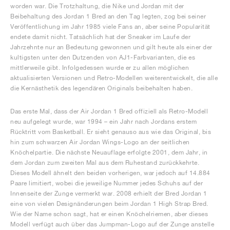
worden war. Die Trotzhaltung, die Nike und Jordan mit der
Beibehaltung des Jordan 1 Bred an den Tag legten, zog bei seiner
Veröffentlichung im Jahr 1985 viele Fans an, aber seine Popularität
endete damit nicht. Tatsächlich hat der Sneaker im Laufe der
Jahrzehnte nur an Bedeutung gewonnen und gilt heute als einer der
kultigsten unter den Dutzenden von AJ1-Farbvarianten, die es
mittlerweile gibt. Infolgedessen wurde er zu allen möglichen
aktualisierten Versionen und Retro-Modellen weiterentwickelt, die alle
die Kernästhetik des legendären Originals beibehalten haben.
Das erste Mal, dass der Air Jordan 1 Bred offiziell als Retro-Modell
neu aufgelegt wurde, war 1994 – ein Jahr nach Jordans erstem
Rücktritt vom Basketball. Er sieht genauso aus wie das Original, bis
hin zum schwarzen Air Jordan Wings-Logo an der seitlichen
Knöchelpartie. Die nächste Neuauflage erfolgte 2001, dem Jahr, in
dem Jordan zum zweiten Mal aus dem Ruhestand zurückkehrte.
Dieses Modell ähnelt den beiden vorherigen, war jedoch auf 14.884
Paare limitiert, wobei die jeweilige Nummer jedes Schuhs auf der
Innenseite der Zunge vermerkt war. 2008 erhielt der Bred Jordan 1
eine von vielen Designänderungen beim Jordan 1 High Strap Bred.
Wie der Name schon sagt, hat er einen Knöchelriemen, aber dieses
Modell verfügt auch über das Jumpman-Logo auf der Zunge anstelle