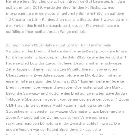
Reihe weiterer Schuhe, die auf dem Bred Toe-Stil basierten. Ein Jahr
später, im Jahr 2019, wurde der Bred für den Fußballplatz neu
interpretiert, als er eine speziell geformte Sohle mit Stollen auf dem
TD Cleat erhielt. Ein Kinderschuh namens Sky Jordan 1 wurde dann in
den Farben des Bred herausgebracht, dessen Klettverschluss ein
auffälliges Paar weißer Jordan Wings enthielt.
Zu Beginn der 2020er Jahre schuf Jordan Brand immer mehr
Variationen des Bred und leitete damit eine äußerst produktive Phase
für die beliebte Farbgebung ein. Im Jahr 2020 kehrte der Air Jordan 1
Reverse Bred Low das Layout früherer Designs mit einer schwarzen
Zehenkappe und einem schwarzen Mittelfußbereich sowie roten
Überzügen um. Zwei Jahre später folgte eine Mid-Edition mit einer
eigenen Interpretation des Originals. 2021 kam ein weiterer Reverse
Bred mit einem überwiegend gymroten Obermaterial auf den Markt,
bevor die Schwarz- und Rottöne des Bred auf zwei alternative Jordan
1-Modelle übertragen wurden, von denen das erste der Jordan 1 Zoom
CMFT war. Er weist einige Modifikationen auf, darunter rote
Swooshes im ansonsten schwarzen Obermaterial aus Leder und ein
Zoom Air-Logo auf der Zunge, das auf die Verwendung der
reaktionsfreudigen Dämpfung in der Zwischensohle hinweist. Die
andere Version war der Patent Bred, der die klassische