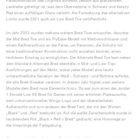
Farbkombination des Originals aufweist, jedoch aus glänzendem
Lackleder gefertigt ist, was dem Obermaterial in Schwarz und Varsity
Red einen auffälligen Glanz verleiht. Als Fortsetzung des alternativen
Looks wurde 2021 auch ein Low Bred Toe veröffentlicht.
Im Jahr 2022 wurden mehrere weitere Bred Toes entworfen, darunter
der Mid Bred Toe und ein FlyEase-Modell mit Klettverschlüssen und
einem Reißverschluss an der Ferse, um Personen, die Schuhe mit
einer traditionelleren Konstruktion nicht anziehen können, einen
leichteren Einstieg zu ermöglichen. Der Alternate Bred Toe kam neben
dem Standard-Alternate Bred ebenfalls in Mid- und Low-Top-
Ausführungen auf den Markt, wobei jedes Modell eine leicht
unterschiedliche Variation der Weiß-, Schwarz- und Rottöne aufwies,
die alle Bred-Sneaker vereinen. In diesem Jahr fügten zwei weitere
Modelle dem Bred neue Elemente hinzu. Da war zum einen der Jordan
1 Elevate Low SE Bred für Damen mit seiner erhöhten Plateausohle,
dem unkonventionellen Wings-Logo und der überarbeiteten
Außensohle und zum anderen der Bred Text, der mit den Worten
„Black“ und „Red“ bedruckt ist. Auf die weiße Zwischensohle wurde in
leuchtendem Rot „Black + Red = Bred“ gedruckt, eine Hommage an
die Ursprünge der Farbgebung.