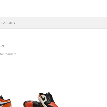
LF
ARCHIV
kel
en Karriere.