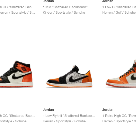
Jordan
Jordan
1 Retro High OG "Shattered Backboard"
1 Mid "Shattered Backboard"
1 Low G "Shattered B
Damen & Herren / Sportstyle / Schuhe
Kinder / Sportstyle / Schuhe
Herren / Golf / Schuhe
Jordan
Jordan
1 Retro High OG "Shattered Backboard"
1 Low Flyknit "Shattered Backboard"
ortstyle / Schuhe
Herren / Sportstyle / Schuhe
Herren / Sportstyle / 