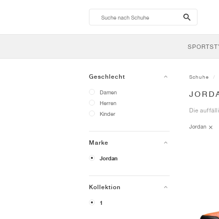
search-
btn
SPORTST
Geschlecht
Schuhe
Damen
JORD
Herren
Die auffäl
Kinder
Jordan
Marke
Jordan
Kollektion
1