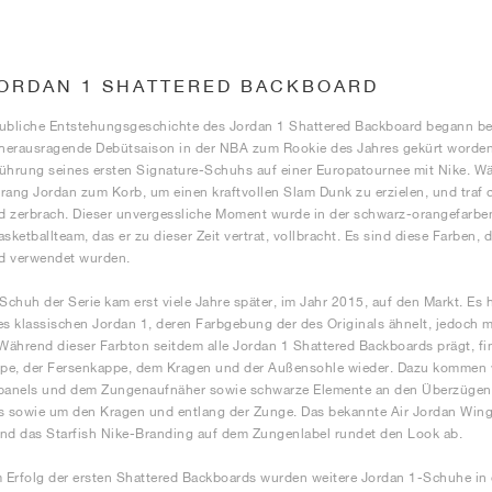
JORDAN 1 SHATTERED BACKBOARD
ubliche Entstehungsgeschichte des Jordan 1 Shattered Backboard begann be
 herausragende Debütsaison in der NBA zum Rookie des Jahres gekürt worden w
ührung seines ersten Signature-Schuhs auf einer Europatournee mit Nike. Wäh
sprang Jordan zum Korb, um einen kraftvollen Slam Dunk zu erzielen, und traf 
 zerbrach. Dieser unvergessliche Moment wurde in der schwarz-orangefarbe
asketballteam, das er zu dieser Zeit vertrat, vollbracht. Es sind diese Farben, 
d verwendet wurden.
 Schuh der Serie kam erst viele Jahre später, im Jahr 2015, auf den Markt. E
es klassischen Jordan 1, deren Farbgebung der des Originals ähnelt, jedoch
 Während dieser Farbton seitdem alle Jordan 1 Shattered Backboards prägt, fin
pe, der Fersenkappe, dem Kragen und der Außensohle wieder. Dazu kommen w
ßpanels und dem Zungenaufnäher sowie schwarze Elemente an den Überzügen 
sowie um den Kragen und entlang der Zunge. Das bekannte Air Jordan Wings
nd das Starfish Nike-Branding auf dem Zungenlabel rundet den Look ab.
Erfolg der ersten Shattered Backboards wurden weitere Jordan 1-Schuhe in