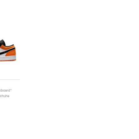
kboard"
Schuhe