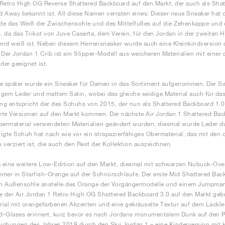
Retro High OG Reverse Shattered Backboard auf den Markt, der auch als Sha
 Away bekannt ist. All diese Namen verraten eines: Dieser neue Sneaker hat d
e das Weiß der Zwischensohle und des Mittelfußes auf die Zehenkappe und 
 da das Trikot von Juve Caserta, dem Verein, für den Jordan in der zweiten Hä
nd weiß ist. Neben diesem Herrensneaker wurde auch eine Kleinkindversion 
 Der Jordan 1 Crib ist ein Slipper-Modell aus weicheren Materialien mit einer
der geeignet ist.
e später wurde ein Sneaker für Damen in das Sortiment aufgenommen. Der Sa
gem Leder und mattem Satin, wobei das gleiche seidige Material auch für da
g entspricht der des Schuhs von 2015, der nun als Shattered Backboard 1.0
erte Versionen auf den Markt kommen. Der nächste Air Jordan 1 Shattered Bac
bermaterial verwendeten Materialien geändert wurden, diesmal wurde Leder d
rtigte Schuh hat nach wie vor ein strapazierfähiges Obermaterial, das mit de
 verziert ist, die auch den Rest der Kollektion auszeichnen.
eine weitere Low-Edition auf den Markt, diesmal mit schwarzen Nubuck-Ove
mer in Starfish-Orange auf der Schnürschlaufe. Der erste Mid Shattered Back
 Außensohle anstelle des Orange der Vorgängermodelle und einem Jumpman in
e der Air Jordan 1 Retro High OG Shattered Backboard 3.0 auf den Markt geb
ial mit orangefarbenen Akzenten und eine gekräuselte Textur auf dem Lackled
-Glases erinnert, kurz bevor es nach Jordans monumentalem Dunk auf den Pl
lichungen des Jahres 2019 durch den Sky Jordan 1 – eine Kinderversion mit