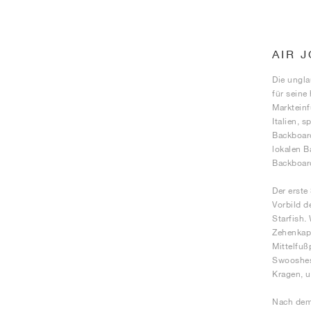
AIR 
Die ungla
für seine
Markteinf
Italien, 
Backboard
lokalen B
Backboar
Der erste
Vorbild d
Starfish.
Zehenkap
Mittelfu
Swooshes 
Kragen, u
Nach dem 