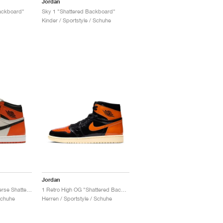
Jordan
ackboard"
Sky 1 "Shattered Backboard"
Kinder / Sportstyle / Schuhe
Jordan
1 Retro High OG "Reverse Shattered Backboard"
1 Retro High OG "Shattered Backboard 3.0"
Schuhe
Herren / Sportstyle / Schuhe