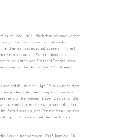
reits im Jahr 1985. Nachdem Michael Jordan
ar, befand er sich vor der offiziellen
rend eines Freundschaftsspiels in Triest,
den Korb mit so viel Wucht, dass das
nen Ausrüstung von Stefanel Trieste, dem
die später für den Air Jordan 1 Shattered
s handelt sich um eine High-Version nach dem
 mit einem leuchtenden Orangeton namens
det er sich bei diesem ersten Design an der
eiße Bereiche an der Zwischensohle, den
im Vorfußbereich, den Ösenleisten und den
-Logo in Schwarz ziert den seitlichen
 die Serie aufgenommen. 2016 kam der Air