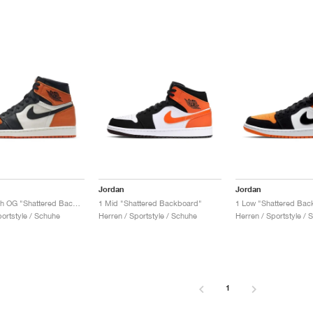
Jordan
Jordan
1 Retro High OG "Shattered Backboard"
1 Mid "Shattered Backboard"
1 Low "Shattered Bac
portstyle / Schuhe
Herren / Sportstyle / Schuhe
Herren / Sportstyle / 
1