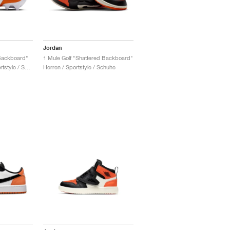
Jordan
Backboard"
1 Mule Golf "Shattered Backboard"
Damen & Herren / Sportstyle / Schuhe
Herren / Sportstyle / Schuhe