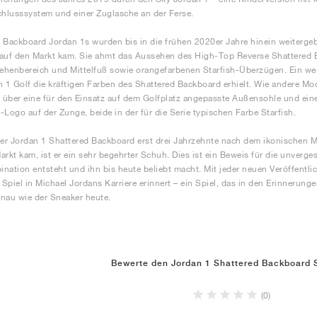
chlusssystem und einer Zuglasche an der Ferse.
 Backboard Jordan 1s wurden bis in die frühen 2020er Jahre hinein weiterge
auf den Markt kam. Sie ahmt das Aussehen des High-Top Reverse Shattered 
henbereich und Mittelfuß sowie orangefarbenen Starfish-Überzügen. Ein wei
n 1 Golf die kräftigen Farben des Shattered Backboard erhielt. Wie andere Mod
r über eine für den Einsatz auf dem Golfplatz angepasste Außensohle und ein
ogo auf der Zunge, beide in der für die Serie typischen Farbe Starfish.
r Jordan 1 Shattered Backboard erst drei Jahrzehnte nach dem ikonischen M
arkt kam, ist er ein sehr begehrter Schuh. Dies ist ein Beweis für die unverges
nation entsteht und ihn bis heute beliebt macht. Mit jeder neuen Veröffent
Spiel in Michael Jordans Karriere erinnert – ein Spiel, das in den Erinnerunge
nau wie der Sneaker heute.
Bewerte den Jordan 1 Shattered Backboard 
(0)