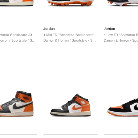
Jordan
Jordan
1 Low "Shattered Backboard Alternate"
1 Mid TD "Shattered Backboard"
1 Low TD "Shattered 
Damen & Herren / Sportstyle / Schuhe
Damen & Herren / Sportstyle / Schuhe