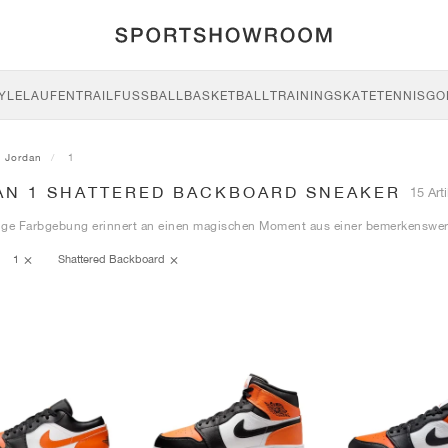
YLE
LAUFEN
TRAIL
FUSSBALL
BASKETBALL
TRAINING
SKATE
TENNIS
GO
Jordan
1
AN 1 SHATTERED BACKBOARD SNEAKER
15 Arti
lige Farbgebung erinnert an einen magischen Moment aus einer bemerkenswert
1
Shattered Backboard