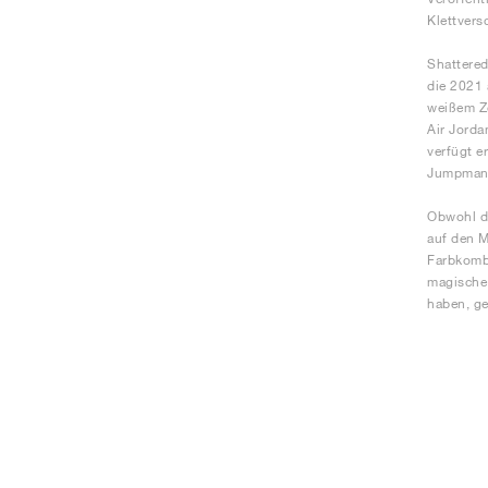
Klettvers
Shattered
die 2021 
weißem Ze
Air Jorda
verfügt e
Jumpman-L
Obwohl de
auf den M
Farbkombi
magische 
haben, ge