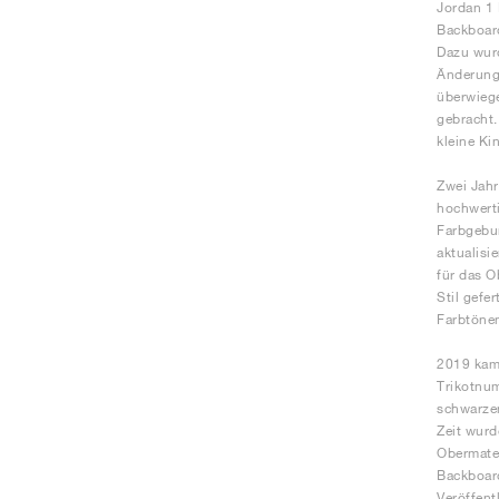
Jordan 1 
Backboard
Dazu wurd
Änderung,
überwiege
gebracht.
kleine Kin
Zwei Jahr
hochwerti
Farbgebun
aktualisi
für das O
Stil gefe
Farbtönen
2019 kam 
Trikotnum
schwarzen
Zeit wurd
Obermater
Backboard
Veröffent