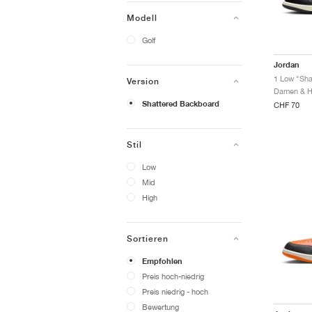
Modell
Golf
Jordan
Version
Shattered Backboard
CHF 70
Stil
Low
Mid
High
Sortieren
Empfohlen
Preis hoch-niedrig
Preis niedrig - hoch
Bewertung