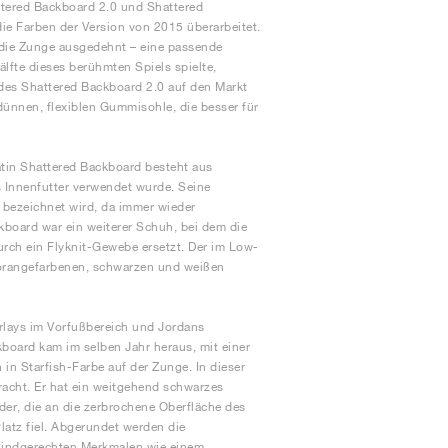
ttered Backboard 2.0 und Shattered
ie Farben der Version von 2015 überarbeitet.
die Zunge ausgedehnt – eine passende
lfte dieses berühmten Spiels spielte,
des Shattered Backboard 2.0 auf den Markt
 dünnen, flexiblen Gummisohle, die besser für
tin Shattered Backboard besteht aus
s Innenfutter verwendet wurde. Seine
 bezeichnet wird, da immer wieder
kboard war ein weiterer Schuh, bei dem die
urch ein Flyknit-Gewebe ersetzt. Der im Low-
n orangefarbenen, schwarzen und weißen
rlays im Vorfußbereich und Jordans
board kam im selben Jahr heraus, mit einer
 Starfish-Farbe auf der Zunge. In dieser
racht. Er hat ein weitgehend schwarzes
er, die an die zerbrochene Oberfläche des
atz fiel. Abgerundet werden die
 kindgerechten Merkmalen wie einem