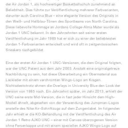
der Air Jordan 1, als hochwertiger Basketballschuh zunehmend an
Beliebtheit. Dies führte zur Veröffentlichung mehrerer Farbvarianten,
darunter auch Carolina Blue – eine elegante Version des Originals in
den Weiß- und Hellblau-Tönen des Sportteams von North Carolina.
Diese liebevolle Hommage an Jordans College-Alma Mater wurde als
Jordan 1 UNC bekannt. In den Jahrzehnten seit seiner ersten
Veröffentlichung im Jahr 1985 hat er sich zu einer der beliebtesten
Jordan 1-Farbvarianten entwickelt und wird oft in zeitgenössischen
Sneakers nachgebildet.
Eine der ersten Air Jordan 1 UNC-Versionen, die dem Original folgten,
war der UNC Patent aus dem Jahr 2003. Anstatt eine originalgetreue
Nachbildung zu sein, hat diese Überarbeitung ein Obermaterial aus
Lackleder mit einem verchromten Wings-Logo am Kragen.
Nichtsdestotrotz ahmen die Overlays in University Blue den Look der
Version von 1985 nach. Ein Jahrzehnt später, im Jahr 2013, erhielt der
UNC seine erste Mid-Version, die in fast jeder Hinsicht dem High-
Modell ähnelt, abgesehen von der Verwendung des Jumpman-Logos
anstelle des Nike Air-Schriftzugs auf dem Zungenlabel. Im folgenden
Jahr erhielt er die KO-Behandlung mit der Veröffentlichung des Air
Jordan 1 Retro AJKO UNC – einer mit Canvas überzogenen Version
ohne Fersenkappe und mit einem speziellen AJKO Wings-Logo auf