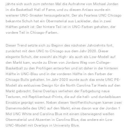
jährte sich auch zum zehnten Mal die Aufnahme von Michael Jordan
in die Basketball Hall of Fame, und zu diesem Anlass wurde ein
weiterer UNC-Sneaker herausgebracht. Der als Fearless UNC Chicago
bekannte Schuh hat ein Obermaterial aus Lackleder, das in zwei
Hälften geteilt ist: Der hintere Teil ist in UNC-Farben gehalten, der
vordere Teil in Chicago-Farben.
Dieser Trend setzte sich zu Beginn des nächsten Jahrzehnts fort,
zunächst mit dem UNC to Chicago aus dem Jahr 2020. Dieser
elegante Schuh, der sowohl als High- als auch als Low-Modell auf
den Markt kam, wurde zu Ehren von Jordans Weg vom College-
Basketball zu den Profiligen entworfen und ist daher in der hinteren
Hälfte in UNC-Blau und in der vorderen Hälfte in den Farben der
Chicago Bulls gehalten. Im Jahr 2020 wurde auch das erste UNC PE-
Modell als exklusives Design für die North Carolina Tar Heels auf den
Markt gebracht. Seine Overlays verliehen der Farbgebung neue
Texturen, mit Reptilienhaut-Prints, die auf die hell- und dunkelblauen
Einsätze geprägt waren. Neben diesen Veröffentlichungen kamen zwei
Damenmodelle des UNC auf den Markt, eines davon war der Jordan 1
Mid UNC White and Carolina Blue mit einem überwiegend weißen
Obermaterial und Akzenten in Carolina Blue, das andere ein Low
UNC-Modell mit Overlays in University Blue.