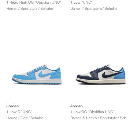
FIELD GENERAL
CRAZE
ADIRACER
MULE
471
GEL-CUMULUS 16
G.T. CUT
FORCE 58
TEKKIRA CUP
508
JORDAN
1 Retro High OG "Obsidian UNC"
1 Low "UNC"
Herren / Sportstyle / Schuhe
Damen / Sportstyle / Schuhe
KILLSHOT 2
MOTO 2K
ITALIA
LEGACY 312
ALLERDALE
G.T. FUTURE
PS8
ALOHA SUPER
600
TOTAL 90
PHENOMENA
FORUM
JUMPMAN JACK
2000
VERTEBRAE
808
AVA ROVER
1000
HAMBURG
204L
AIR MAX 95
933
MIND
860V2
AIR RIFT
Jordan
Jordan
1 Low G "UNC"
1 Low OG "Obsidian UNC"
Herren / Golf / Schuhe
Damen & Herren / Sportstyle / Schuhe