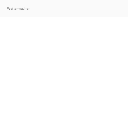
Sitemap
Weitermachen
Marken
Nike
Jordan
adidas
New Balance
ASICS
PUMA
Converse
Vans
Hoka
Salomon
On
Saucony
Mizuno