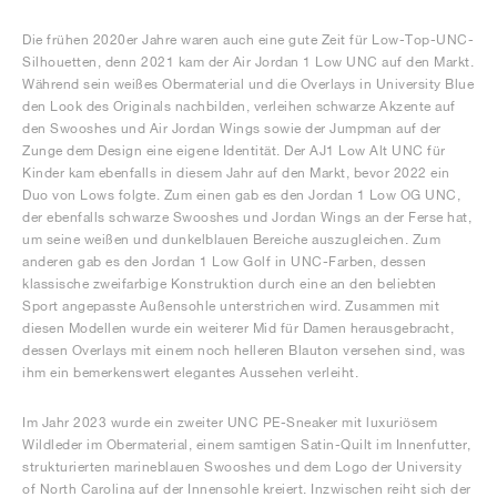
Die frühen 2020er Jahre waren auch eine gute Zeit für Low-Top-UNC-
Silhouetten, denn 2021 kam der Air Jordan 1 Low UNC auf den Markt.
Während sein weißes Obermaterial und die Overlays in University Blue
den Look des Originals nachbilden, verleihen schwarze Akzente auf
den Swooshes und Air Jordan Wings sowie der Jumpman auf der
Zunge dem Design eine eigene Identität. Der AJ1 Low Alt UNC für
Kinder kam ebenfalls in diesem Jahr auf den Markt, bevor 2022 ein
Duo von Lows folgte. Zum einen gab es den Jordan 1 Low OG UNC,
der ebenfalls schwarze Swooshes und Jordan Wings an der Ferse hat,
um seine weißen und dunkelblauen Bereiche auszugleichen. Zum
anderen gab es den Jordan 1 Low Golf in UNC-Farben, dessen
klassische zweifarbige Konstruktion durch eine an den beliebten
Sport angepasste Außensohle unterstrichen wird. Zusammen mit
diesen Modellen wurde ein weiterer Mid für Damen herausgebracht,
dessen Overlays mit einem noch helleren Blauton versehen sind, was
ihm ein bemerkenswert elegantes Aussehen verleiht.
Im Jahr 2023 wurde ein zweiter UNC PE-Sneaker mit luxuriösem
Wildleder im Obermaterial, einem samtigen Satin-Quilt im Innenfutter,
strukturierten marineblauen Swooshes und dem Logo der University
of North Carolina auf der Innensohle kreiert. Inzwischen reiht sich der