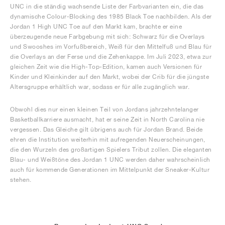
UNC in die ständig wachsende Liste der Farbvarianten ein, die das
dynamische Colour-Blocking des 1985 Black Toe nachbilden. Als der
Jordan 1 High UNC Toe auf den Markt kam, brachte er eine
überzeugende neue Farbgebung mit sich: Schwarz für die Overlays
und Swooshes im Vorfußbereich, Weiß für den Mittelfuß und Blau für
die Overlays an der Ferse und die Zehenkappe. Im Juli 2023, etwa zur
gleichen Zeit wie die High-Top-Edition, kamen auch Versionen für
Kinder und Kleinkinder auf den Markt, wobei der Crib für die jüngste
Altersgruppe erhältlich war, sodass er für alle zugänglich war.
Obwohl dies nur einen kleinen Teil von Jordans jahrzehntelanger
Basketballkarriere ausmacht, hat er seine Zeit in North Carolina nie
vergessen. Das Gleiche gilt übrigens auch für Jordan Brand. Beide
ehren die Institution weiterhin mit aufregenden Neuerscheinungen,
die den Wurzeln des großartigen Spielers Tribut zollen. Die eleganten
Blau- und Weißtöne des Jordan 1 UNC werden daher wahrscheinlich
auch für kommende Generationen im Mittelpunkt der Sneaker-Kultur
stehen.