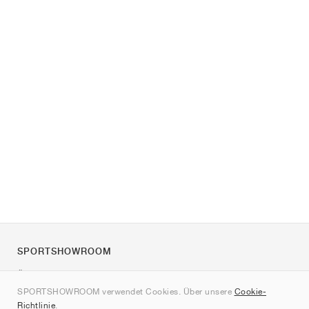
SPORTSHOWROOM
Über uns
SPORTSHOWROOM verwendet Cookies. Über unsere
Cookie-
Kontakt
Richtlinie
.