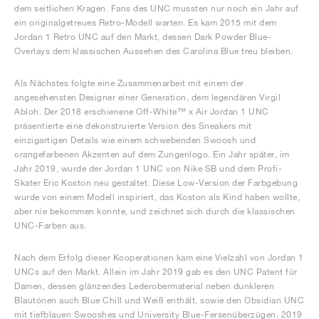
dem seitlichen Kragen. Fans des UNC mussten nur noch ein Jahr auf
ein originalgetreues Retro-Modell warten. Es kam 2015 mit dem
Jordan 1 Retro UNC auf den Markt, dessen Dark Powder Blue-
Overlays dem klassischen Aussehen des Carolina Blue treu bleiben.
Als Nächstes folgte eine Zusammenarbeit mit einem der
angesehensten Designer einer Generation, dem legendären Virgil
Abloh. Der 2018 erschienene Off-White™ x Air Jordan 1 UNC
präsentierte eine dekonstruierte Version des Sneakers mit
einzigartigen Details wie einem schwebenden Swoosh und
orangefarbenen Akzenten auf dem Zungenlogo. Ein Jahr später, im
Jahr 2019, wurde der Jordan 1 UNC von Nike SB und dem Profi-
Skater Eric Koston neu gestaltet. Diese Low-Version der Farbgebung
wurde von einem Modell inspiriert, das Koston als Kind haben wollte,
aber nie bekommen konnte, und zeichnet sich durch die klassischen
UNC-Farben aus.
Nach dem Erfolg dieser Kooperationen kam eine Vielzahl von Jordan 1
UNCs auf den Markt. Allein im Jahr 2019 gab es den UNC Patent für
Damen, dessen glänzendes Lederobermaterial neben dunkleren
Blautönen auch Blue Chill und Weiß enthält, sowie den Obsidian UNC
mit tiefblauen Swooshes und University Blue-Fersenüberzügen. 2019