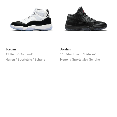
Jordan
Jordan
11 Retro "Concord"
11 Retro Low IE "Referee"
Herren / Sportstyle / Schuhe
Herren / Sportstyle / Schuhe