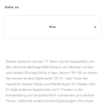
FIELD GENERAL
CRAZE
ADIRACER
MULE
471
GEL-CUMULUS 16
G.T. CUT
FORCE 58
TEKKIRA CUP
508
JORDAN
Gehe zu
KILLSHOT 2
MOTO 2K
ITALIA
LEGACY 312
ALLERDALE
G.T. FUTURE
PS8
ALOHA SUPER
600
TOTAL 90
PHENOMENA
FORUM
JUMPMAN JACK
2000
VERTEBRAE
808
Nike
AVA ROVER
1000
HAMBURG
204L
AIR MAX 95
933
MIND
860V2
Dieser stylische Jordan 11 Retro wurde hergestellt, um
AIR RIFT
die rekordverdächtige NBA-Saison von Michael Jordan
und seinen Chicago Bulls in den Jahren '95-'96 zu feiern.
Als solche ist sein Spitzname 72-10 - das Team der
regulären Saison Siege und Niederlagen für dieses Jahr.
Er folgt anderen klassischen AJ11-Farben in der
Verwendung von hauptsächlich schwarzen und weißen
Tönen, während andere bunte Ergänzungen ihm einen