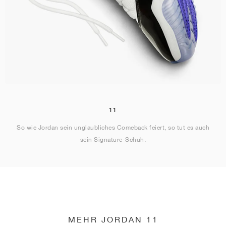
11
So wie Jordan sein unglaubliches Comeback feiert, so tut es auch
sein Signature-Schuh.
MEHR JORDAN 11