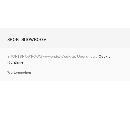
SPORTSHOWROOM
Über uns
SPORTSHOWROOM verwendet Cookies. Über unsere
Cookie-
Kontakt
Richtlinie
.
Sitemap
Weitermachen
Marken
Nike
Jordan
adidas
New Balance
ASICS