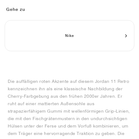
FIELD GENERAL
CRAZE
ADIRACER
MULE
471
GEL-CUMULUS 16
G.T. CUT
FORCE 58
TEKKIRA CUP
508
JORDAN
Gehe zu
KILLSHOT 2
MOTO 2K
ITALIA
LEGACY 312
ALLERDALE
G.T. FUTURE
PS8
ALOHA SUPER
600
TOTAL 90
PHENOMENA
FORUM
JUMPMAN JACK
2000
VERTEBRAE
808
Nike
AVA ROVER
1000
HAMBURG
204L
AIR MAX 95
933
MIND
860V2
Die auffälligen roten Akzente auf diesem Jordan 11 Retro
AIR RIFT
kennzeichnen ihn als eine klassische Nachbildung der
Cherry-Farbgebung aus den frühen 2000er Jahren. Er
ruht auf einer mattierten Außensohle aus
strapazierfähigem Gummi mit wellenförmigen Grip-Linien,
die mit den Fischgrätenmustern in den undurchsichtigen
Hülsen unter der Ferse und dem Vorfuß kombinieren, um
dem Träger eine hervorragende Traktion zu geben. Die