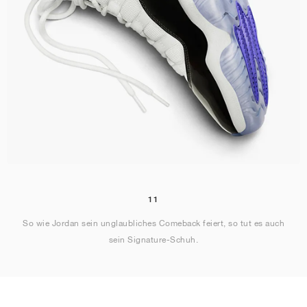
11
So wie Jordan sein unglaubliches Comeback feiert, so tut es auch
sein Signature-Schuh.