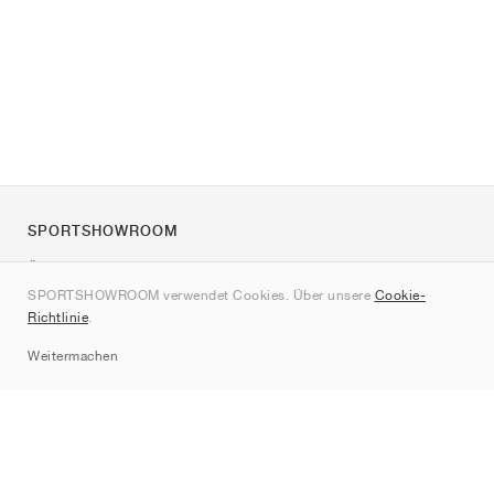
SPORTSHOWROOM
Über uns
SPORTSHOWROOM verwendet Cookies. Über unsere
Cookie-
Kontakt
Richtlinie
.
Sitemap
Weitermachen
Marken
Nike
Jordan