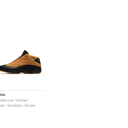
rdan
Retro Low "Chutney"
ren / Sportstyle / Schuhe