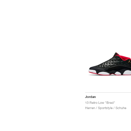
Jordan
13 Retro Low "Bred"
Herren / Sportstyle / Schuhe