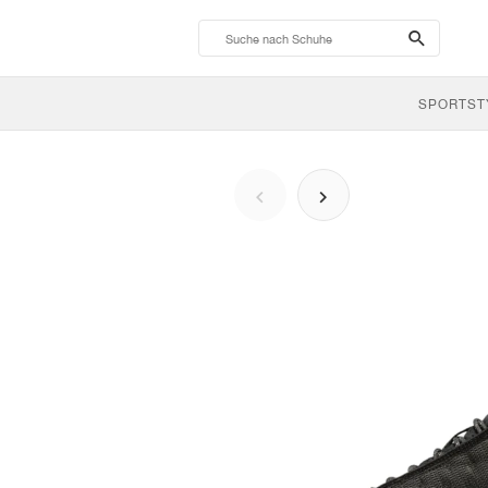
search-
btn
SPORTST