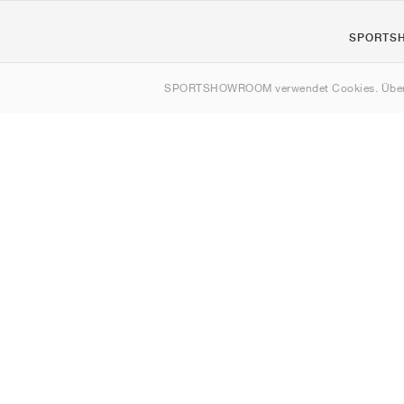
SPORTS
Über uns
SPORTSHOWROOM verwendet Cookies. Über
Kontakt
Sitemap