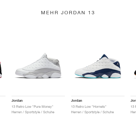
MEHR JORDAN 13
Jordan
Jordan
Jo
13 Retro Low "Pure Money"
13 Retro Low "Hornets"
13 
Herren / Sportstyle / Schuhe
Herren / Sportstyle / Schuhe
Her