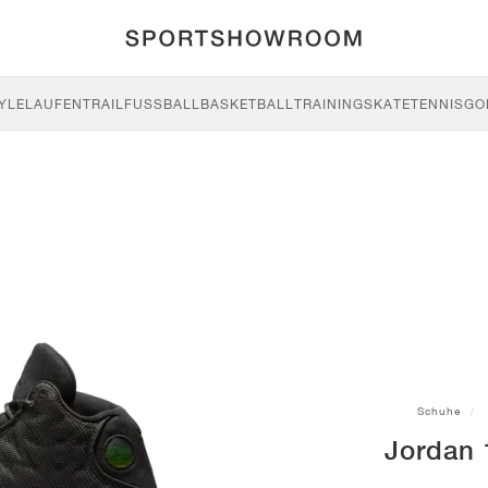
YLE
LAUFEN
TRAIL
FUSSBALL
BASKETBALL
TRAINING
SKATE
TENNIS
GO
Schuhe
Jordan 