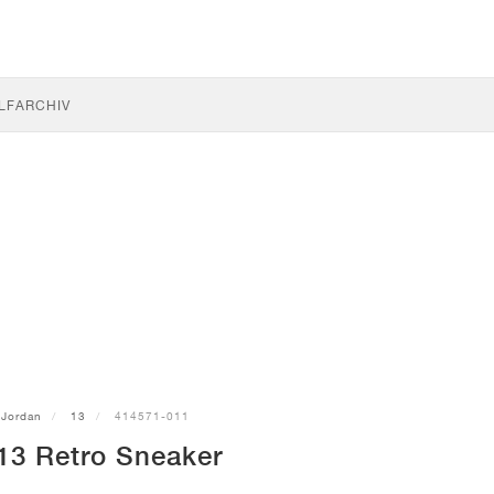
LF
ARCHIV
Jordan
13
414571-011
13 Retro Sneaker