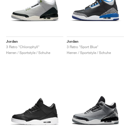
Jordan
Jordan
3 Retro "Chlorophyll"
3 Retro "Sport Blue"
Herren / Sportstyle / Schuhe
Herren / Sportstyle / Schuhe