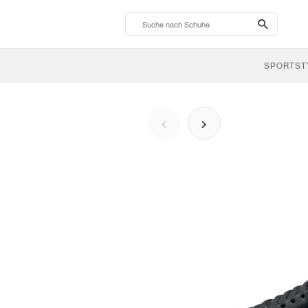
search-
btn
SPORTST