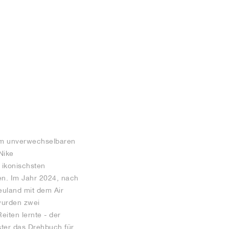
nem unverwechselbaren
Nike
 ikonischsten
en. Im Jahr 2024, nach
euland mit dem Air
 wurden zwei
eiten lernte - der
ster das Drehbuch für