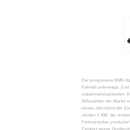
Der progressive BMX-Spo
Fahrstil unterwegs. Ers
zusammenzuarbeiten. Se
Silhouetten der Marke w
einem Jahrzehnt der Zus
Jordan 4 RM, der ersten
Farbvarianten produziert
Einfahrt seiner Großmut