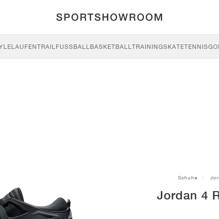
YLE
LAUFEN
TRAIL
FUSSBALL
BASKETBALL
TRAINING
SKATE
TENNIS
GO
Schuhe
Jo
Jordan 4 R