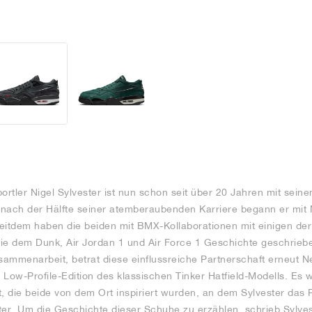
rtler Nigel Sylvester ist nun schon seit über 20 Jahren mit sei
t nach der Hälfte seiner atemberaubenden Karriere begann er mit 
itdem haben die beiden mit BMX-Kollaborationen mit einigen der
ie dem Dunk, Air Jordan 1 und Air Force 1 Geschichte geschrieb
ammenarbeit, betrat diese einflussreiche Partnerschaft erneut N
 Low-Profile-Edition des klassischen Tinker Hatfield-Modells. Es
, die beide von dem Ort inspiriert wurden, an dem Sylvester das R
ter. Um die Geschichte dieser Schuhe zu erzählen, schrieb Sylve