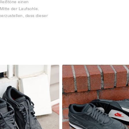
Weißtöne einen
itte der Laufsohle.
erzustellen, dass dieser