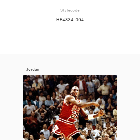
Stylecode
HF4334-004
Jordan