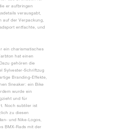
die er aufbringen
sdetails verausgabt,
h auf der Verpackung,
Radsport entfachte, und
r ein charismatisches
Farbton hat einen
. Dazu gehören die
l Sylvester-Schriftzug
rtige Branding-Effekte,
chen Sneaker: ein Bike
ßerdem wurde ein
zieht und für
. Noch subtiler ist
zlich zu diesen
dan- und Nike-Logos,
nes BMX-Rads mit der