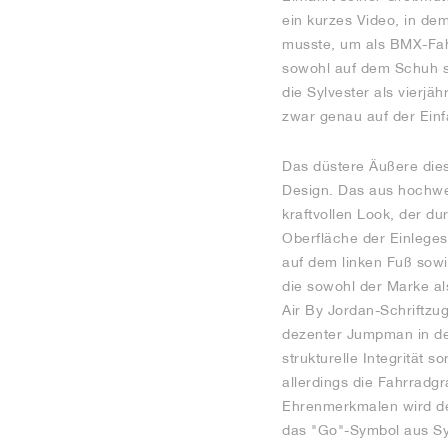
ein kurzes Video, in dem
musste, um als BMX-Fahr
sowohl auf dem Schuh se
die Sylvester als vierjä
zwar genau auf der Einfa
Das düstere Äußere dies
Design. Das aus hochwer
kraftvollen Look, der du
Oberfläche der Einleges
auf dem linken Fuß sowi
die sowohl der Marke al
Air By Jordan-Schriftzu
dezenter Jumpman in den
strukturelle Integrität 
allerdings die Fahrradgr
Ehrenmerkmalen wird der
das "Go"-Symbol aus Syl