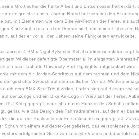
 seine Großmutter die harte Arbeit und Entschlossenheit erklärt, 
er erfolgreich zu sein. Jordan Brand hat sich bei den Erinnerung
lbst, mit Elementen wie dem Bike Air-Text an der Ferse, als auc
hriges Kind zeigt, das auf dem Dreirad sitzt, das seine Liebe zum 
hrt, auf der er vor all den Jahren seine Fähigkeiten entwickelte.
es Jordan 4 RM x Nigel Sylvester-Kollaborationssneakers sorgt fü
tigem Wildleder gefertigte Obermaterial im eleganten Anthrazit-
rch ein paar lebhafte University Red-Highlights aufgelockert wird
ohle mit dem Air Jordan-Schriftzug auf dem rechten und dem Nige
e der gestickte Swoosh auf dem seitlichen Vorfuß. Weitere einziga
s auch dem BMX-Star Tribut zollen, finden sich auf diesem stylis
g auf der Zunge und ein Bike Air-Logo in Weiß auf der Ferse. Au
 TPU-Käfig geprägt, der sich an den Flanken des Schuhs entlang
sorgt, genau wie das Design des Fahrradrahmens, auf dem er basiert
afik, die auf der Rückseite der Fersenlasche eingeprägt ist. Zusät
 Schuh mit einem Aufkleber-Set geliefert, das verschiedene Jor
vesters erfolgreicher Serie von Lifestyle-Videos und das Bild ei