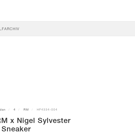
LF
ARCHIV
rdan
4
RM
HF4334-004
M x Nigel Sylvester
Sneaker