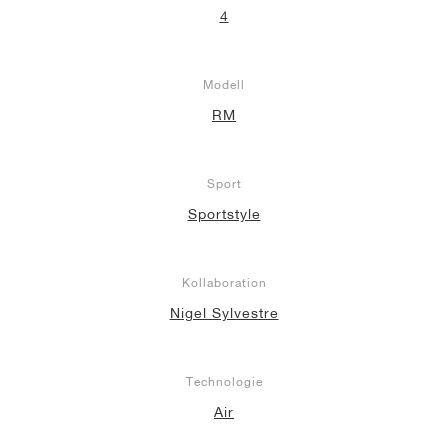
4
Modell
RM
Sport
Sportstyle
Kollaboration
Nigel Sylvestre
Technologie
Air