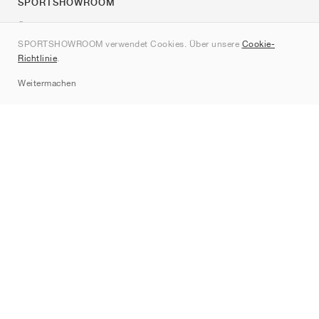
SPORTSHOWROOM
Über uns
SPORTSHOWROOM verwendet Cookies. Über unsere
Cookie-
Kontakt
Richtlinie
.
Sitemap
Weitermachen
Marken
Nike
Jordan
adidas
New Balance
ASICS
PUMA
Converse
Vans
Hoka
Salomon