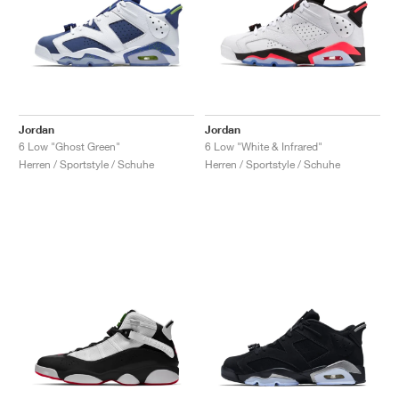
Jordan
Jordan
6 Low "Ghost Green"
6 Low "White & Infrared"
Herren / Sportstyle / Schuhe
Herren / Sportstyle / Schuhe