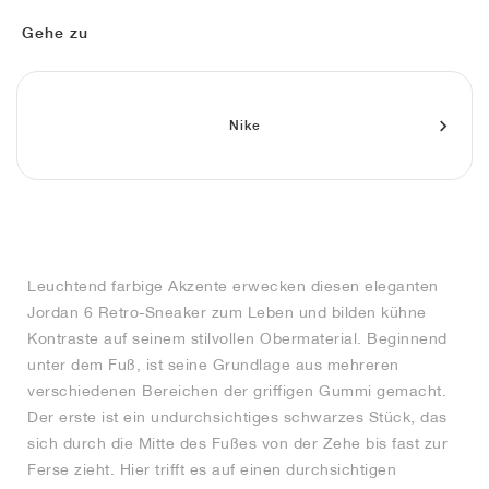
FIELD GENERAL
CRAZE
ADIRACER
MULE
471
GEL-CUMULUS 16
G.T. CUT
FORCE 58
TEKKIRA CUP
508
JORDAN
Gehe zu
KILLSHOT 2
MOTO 2K
ITALIA
LEGACY 312
ALLERDALE
G.T. FUTURE
PS8
ALOHA SUPER
600
TOTAL 90
PHENOMENA
FORUM
JUMPMAN JACK
2000
VERTEBRAE
808
Nike
AVA ROVER
1000
HAMBURG
204L
AIR MAX 95
933
MIND
860V2
Leuchtend farbige Akzente erwecken diesen eleganten
AIR RIFT
Jordan 6 Retro-Sneaker zum Leben und bilden kühne
Kontraste auf seinem stilvollen Obermaterial. Beginnend
unter dem Fuß, ist seine Grundlage aus mehreren
verschiedenen Bereichen der griffigen Gummi gemacht.
Der erste ist ein undurchsichtiges schwarzes Stück, das
sich durch die Mitte des Fußes von der Zehe bis fast zur
Ferse zieht. Hier trifft es auf einen durchsichtigen