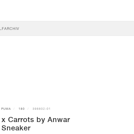
LF
ARCHIV
PUMA
180
398802-01
x Carrots by Anwar
Sneaker