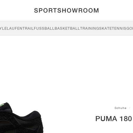
YLE
LAUFEN
TRAIL
FUSSBALL
BASKETBALL
TRAINING
SKATE
TENNIS
GO
Schuhe
PUMA 180 