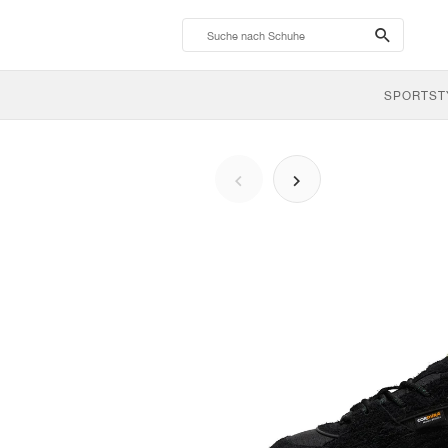
search-
btn
SPORTST