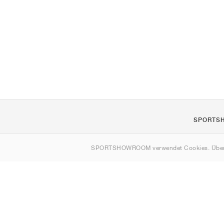
SPORTS
Über uns
SPORTSHOWROOM verwendet Cookies. Über
Kontakt
Sitemap