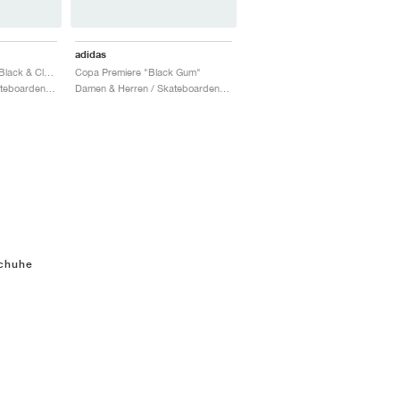
adidas
Copa Premiere "Core Black & Cloud White"
Copa Premiere "Black Gum"
Damen & Herren / Skateboarden / Schuhe
Damen & Herren / Skateboarden / Schuhe
schuhe