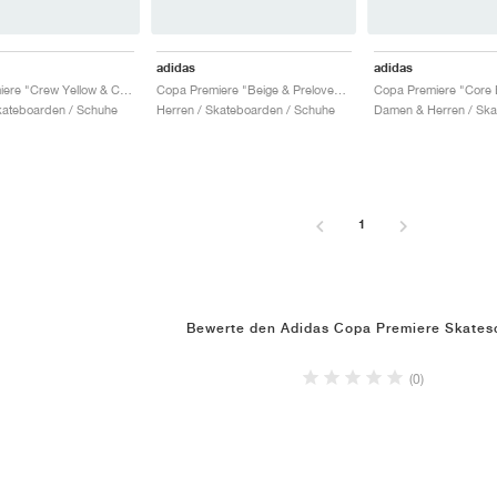
adidas
adidas
Copa Premiere "Crew Yellow & Core Black"
Copa Premiere "Beige & Preloved Ruby"
kateboarden / Schuhe
Herren / Skateboarden / Schuhe
1
Bewerte den Adidas Copa Premiere Skate
(0)