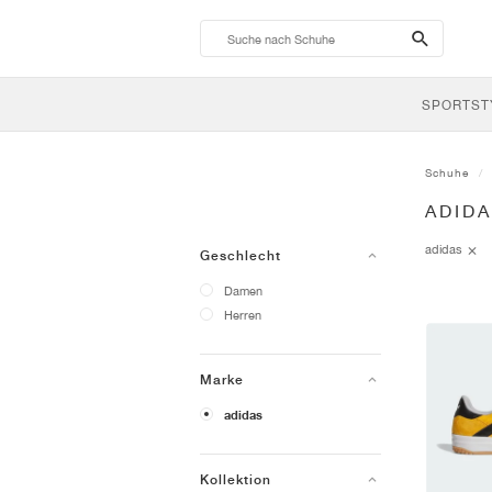
search-
btn
SPORTST
Schuhe
ADID
adidas
Geschlecht
Damen
Herren
Marke
adidas
Kollektion