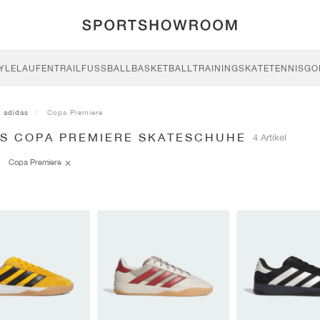
YLE
LAUFEN
TRAIL
FUSSBALL
BASKETBALL
TRAINING
SKATE
TENNIS
GO
adidas
Copa Premiere
AS COPA PREMIERE SKATESCHUHE
4 Artikel
Copa Premiere