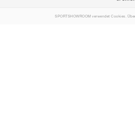
Über uns
SPORTSHOWROOM verwendet Cookies. Über
Kontakt
Sitemap
Schweiz