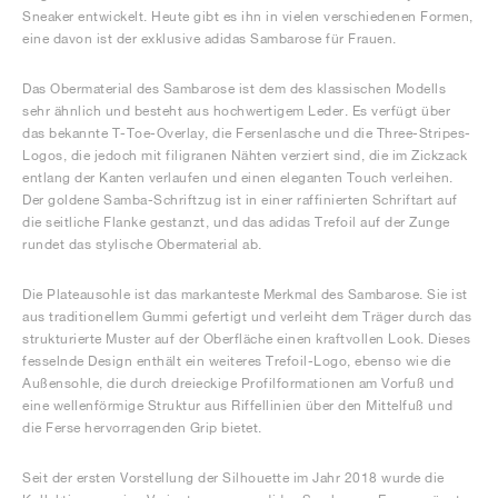
Sneaker entwickelt. Heute gibt es ihn in vielen verschiedenen Formen,
eine davon ist der exklusive adidas Sambarose für Frauen.
Das Obermaterial des Sambarose ist dem des klassischen Modells
sehr ähnlich und besteht aus hochwertigem Leder. Es verfügt über
das bekannte T-Toe-Overlay, die Fersenlasche und die Three-Stripes-
Logos, die jedoch mit filigranen Nähten verziert sind, die im Zickzack
entlang der Kanten verlaufen und einen eleganten Touch verleihen.
Der goldene Samba-Schriftzug ist in einer raffinierten Schriftart auf
die seitliche Flanke gestanzt, und das adidas Trefoil auf der Zunge
rundet das stylische Obermaterial ab.
Die Plateausohle ist das markanteste Merkmal des Sambarose. Sie ist
aus traditionellem Gummi gefertigt und verleiht dem Träger durch das
strukturierte Muster auf der Oberfläche einen kraftvollen Look. Dieses
fesselnde Design enthält ein weiteres Trefoil-Logo, ebenso wie die
Außensohle, die durch dreieckige Profilformationen am Vorfuß und
eine wellenförmige Struktur aus Riffellinien über den Mittelfuß und
die Ferse hervorragenden Grip bietet.
Seit der ersten Vorstellung der Silhouette im Jahr 2018 wurde die