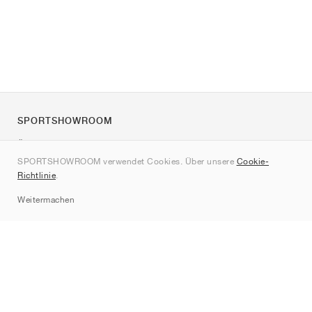
SPORTSHOWROOM
Über uns
SPORTSHOWROOM verwendet Cookies. Über unsere
Cookie-
Kontakt
Richtlinie
.
Sitemap
Weitermachen
Marken
Nike
Jordan
adidas
New Balance