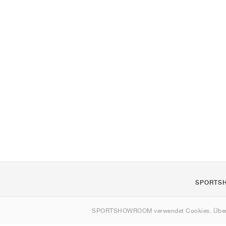
SPORTS
Über uns
SPORTSHOWROOM verwendet Cookies. Über
Kontakt