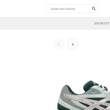
search-
btn
SPORTST