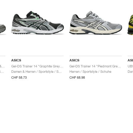
ASICS
ASICS
AS
Gel-DS Trainer 14 "Truffle Grey & Pure Silver"
Gel-DS Trainer 14 "Graphite Grey & Fern"
Gel-DS Trainer 14 "Piedmont Grey & Ivory"
Damen & Herren / Sportstyle / Schuhe
Damen & Herren / Sportstyle / Schuhe
Herren / Sportstyle / Schuhe
CHF 58.73
CHF 68.98