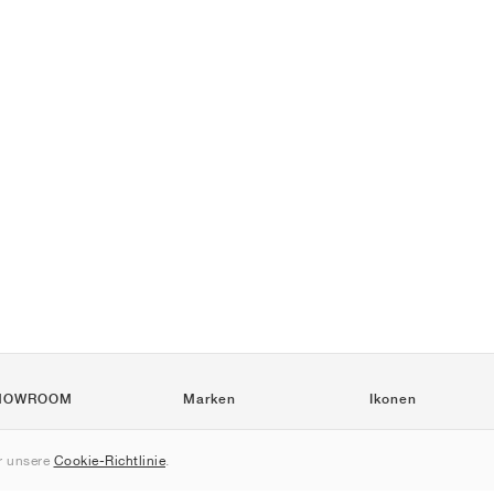
HOWROOM
Marken
Ikonen
Nike
Air Force 1
 unsere
Cookie-Richtlinie
.
Jordan
Jordan 1