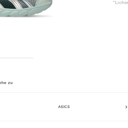
"Liche
ehe zu
ASICS