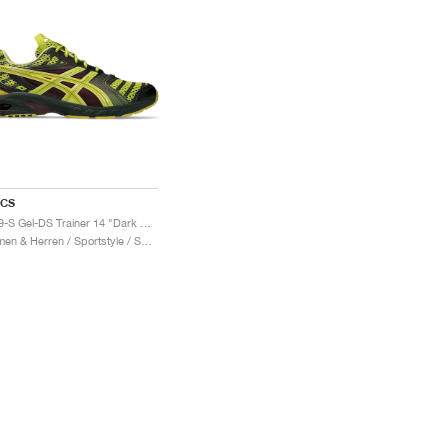
ICS
UB9-S Gel-DS Trainer 14 "Dark Mustard & Truffle Grey"
Damen & Herren / Sportstyle / Schuhe