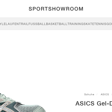
YLE
LAUFEN
TRAIL
FUSSBALL
BASKETBALL
TRAINING
SKATE
TENNIS
GO
Schuhe
ASICS
ASICS Gel-D