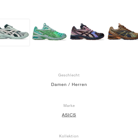
Geschlecht
Damen / Herren
Marke
ASICS
Kollektion