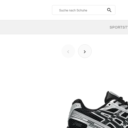
search-
btn
SPORTST