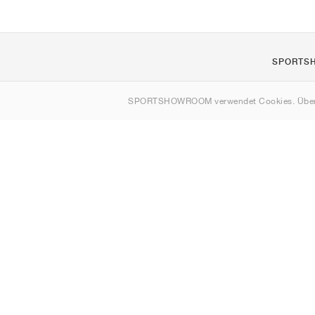
SPORTS
Über uns
SPORTSHOWROOM verwendet Cookies. Über
Kontakt
Sitemap