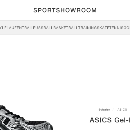
YLE
LAUFEN
TRAIL
FUSSBALL
BASKETBALL
TRAINING
SKATE
TENNIS
GO
Schuhe
ASICS
ASICS Gel-