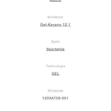
Kollektion
Gel-Kayano 12.1
Sport
Sportstyle
Technologie
GEL
Stylecode
1203A759-001