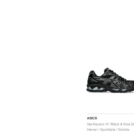
ASICS
Herren / Sportstyle / Schuhe