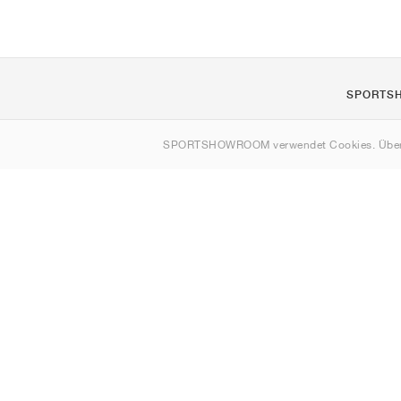
SPORTS
Über uns
SPORTSHOWROOM verwendet Cookies. Über
Kontakt
Sitemap