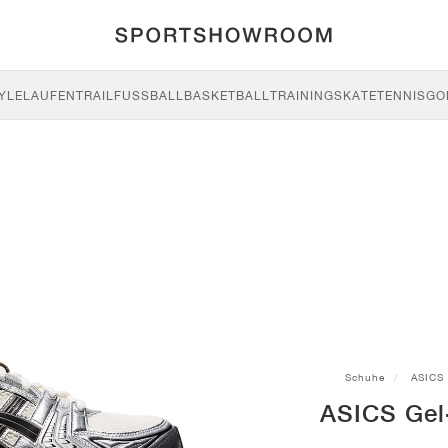
YLE
LAUFEN
TRAIL
FUSSBALL
BASKETBALL
TRAINING
SKATE
TENNIS
GO
Schuhe
ASICS
ASICS Gel