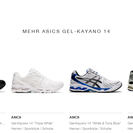
MEHR ASICS GEL-KAYANO 14
ASICS
ASICS
AS
Gel-Kayano 14 "Black & Pure Silver"
Gel-Kayano 14 "Triple White"
Gel-Kayano 14 "White & Tuna Blue"
Gel
Herren / Sportstyle / Schuhe
Herren / Sportstyle / Schuhe
Her