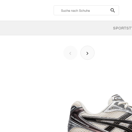
search-
btn
SPORTST