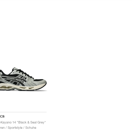
ICS
-Kayano 14 "Black & Seal Grey"
ren / Sportstyle / Schuhe