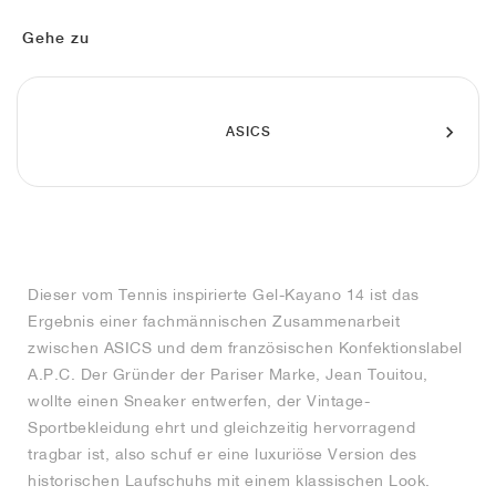
FIELD GENERAL
CRAZE
ADIRACER
MULE
471
GEL-CUMULUS 16
G.T. CUT
FORCE 58
TEKKIRA CUP
508
JORDAN
Gehe zu
KILLSHOT 2
MOTO 2K
ITALIA
LEGACY 312
ALLERDALE
G.T. FUTURE
PS8
ALOHA SUPER
600
TOTAL 90
PHENOMENA
FORUM
JUMPMAN JACK
2000
VERTEBRAE
808
ASICS
AVA ROVER
1000
HAMBURG
204L
AIR MAX 95
933
MIND
860V2
Dieser vom Tennis inspirierte Gel-Kayano 14 ist das
AIR RIFT
Ergebnis einer fachmännischen Zusammenarbeit
zwischen ASICS und dem französischen Konfektionslabel
A.P.C. Der Gründer der Pariser Marke, Jean Touitou,
wollte einen Sneaker entwerfen, der Vintage-
Sportbekleidung ehrt und gleichzeitig hervorragend
tragbar ist, also schuf er eine luxuriöse Version des
historischen Laufschuhs mit einem klassischen Look.