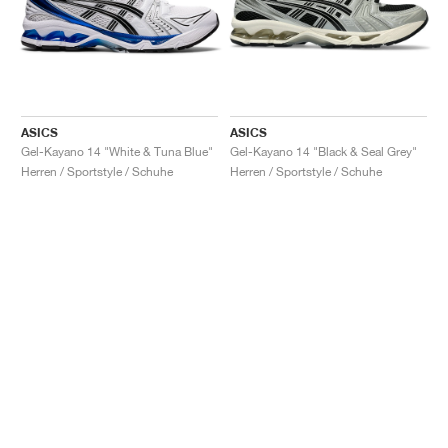
ASICS
ASICS
Gel-Kayano 14 "White & Tuna Blue"
Gel-Kayano 14 "Black & Seal Grey"
Herren / Sportstyle / Schuhe
Herren / Sportstyle / Schuhe