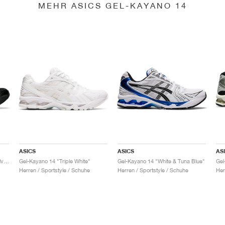
MEHR ASICS GEL-KAYANO 14
ASICS
ASICS
AS
Gel-Kayano 14 "Black & Pure Silver"
Gel-Kayano 14 "Triple White"
Gel-Kayano 14 "White & Tuna Blue"
Gel
Herren / Sportstyle / Schuhe
Herren / Sportstyle / Schuhe
Her