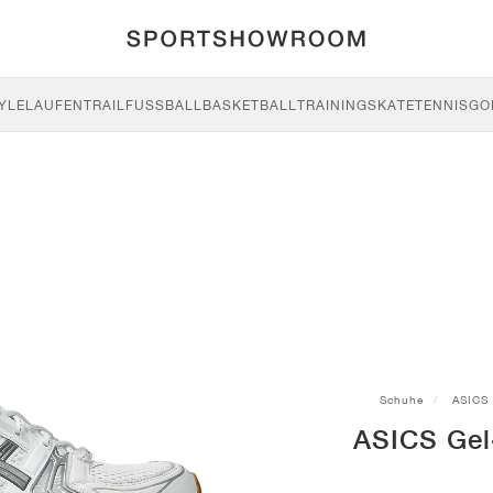
YLE
LAUFEN
TRAIL
FUSSBALL
BASKETBALL
TRAINING
SKATE
TENNIS
GO
Schuhe
ASICS
ASICS Gel