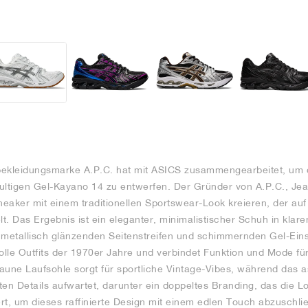
bekleidungsmarke A.P.C. hat mit ASICS zusammengearbeitet, um 
 kultigen Gel-Kayano 14 zu entwerfen. Der Gründer von A.P.C., Jea
eaker mit einem traditionellen Sportswear-Look kreieren, der au
lt. Das Ergebnis ist ein eleganter, minimalistischer Schuh in kla
 metallisch glänzenden Seitenstreifen und schimmernden Gel-Eins
lvolle Outfits der 1970er Jahre und verbindet Funktion und Mode fü
aune Laufsohle sorgt für sportliche Vintage-Vibes, während das
ten Details aufwartet, darunter ein doppeltes Branding, das die 
rt, um dieses raffinierte Design mit einem edlen Touch abzuschli