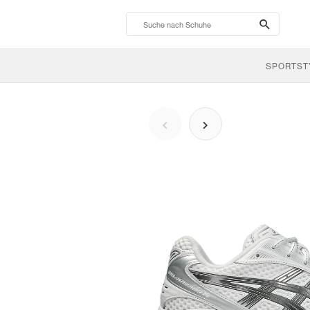
search-
btn
SPORTST