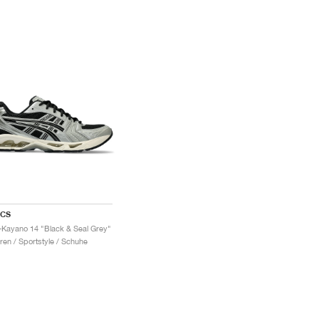
ICS
-Kayano 14 "Black & Seal Grey"
ren / Sportstyle / Schuhe