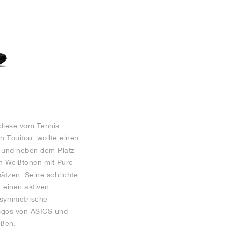
diese vom Tennis
n Touitou, wollte einen
f und neben dem Platz
ren Weißtönen mit Pure
ätzen. Seine schlichte
r einen aktiven
 asymmetrische
Logos von ASICS und
eßen.