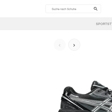
search-
btn
SPORTST