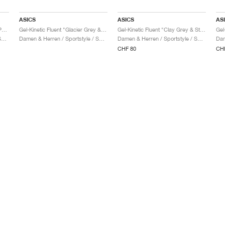
ASICS
ASICS
AS
Gel-Kinetic Fluent "Seal Grey & Pure Silver"
Gel-Kinetic Fluent "Glacier Grey & Graphite Grey"
Gel-Kinetic Fluent "Clay Grey & Steel Grey"
Damen & Herren / Sportstyle / Schuhe
Damen & Herren / Sportstyle / Schuhe
Damen & Herren / Sportstyle / Schuhe
CHF 80
CH