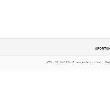
SPORTS
Über uns
SPORTSHOWROOM verwendet Cookies. Über
Kontakt
Sitemap