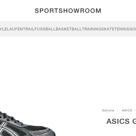
YLE
LAUFEN
TRAIL
FUSSBALL
BASKETBALL
TRAINING
SKATE
TENNIS
GO
Schuhe
ASICS
ASICS G