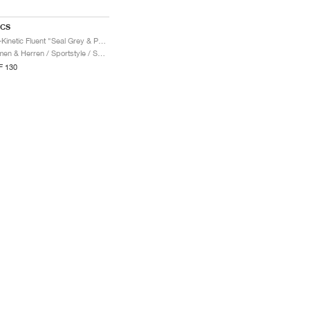
ICS
Gel-Kinetic Fluent "Seal Grey & Pure Silver"
Damen & Herren / Sportstyle / Schuhe
F 130