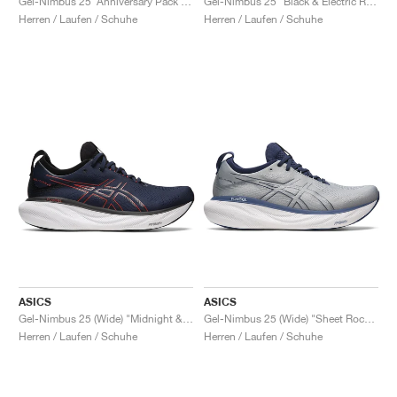
Gel-Nimbus 25 ‘Anniversary Pack’ "White & Classic Red"
Gel-Nimbus 25 "Black & Electric Red"
Herren / Laufen / Schuhe
Herren / Laufen / Schuhe
ASICS
ASICS
Gel-Nimbus 25 (Wide) "Midnight & Electric Red"
Gel-Nimbus 25 (Wide) "Sheet Rock & Indigo Blue"
Herren / Laufen / Schuhe
Herren / Laufen / Schuhe