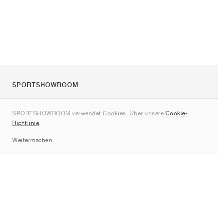
SPORTSHOWROOM
Über uns
SPORTSHOWROOM verwendet Cookies. Über unsere
Cookie-
Kontakt
Richtlinie
.
Sitemap
Weitermachen
Marken
Nike
Jordan
adidas