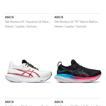
ASICS
ASICS
Gel-Nimbus 25 "Aquarium & Vibrant Yellow"
Gel-Nimbus 25 TR "Nature Bathing & Neon Lime"
Herren / Laufen / Schuhe
Herren / Laufen / Schuhe
ASICS
ASICS