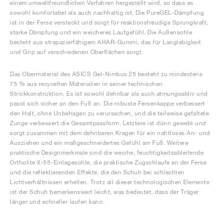
einem umweltfreundlichen Verfahren hergestellt wird, so dass es
sowohl komfortabel als auch nachhaltig ist. Die PureGEL-Dämpfung
ist in der Ferse versteckt und sorgt für reaktionsfreudige Sprungkraft,
starke Dämpfung und ein weicheres Laufgefühl. Die Außensohle
besteht aus strapazierfähigem AHAR-Gummi, das für Langlebigkeit
und Grip auf verschiedenen Oberflächen sorgt.
Das Obermaterial des ASICS Gel-Nimbus 25 besteht zu mindestens
75 % aus recycelten Materialien in seiner technischen
Strickkonstruktion. Es ist sowohl dehnbar als auch atmungsaktiv und
passt sich sicher an den Fuß an. Die robuste Fersenkappe verbessert
den Halt, ohne Unbehagen zu verursachen, und die teilweise gefaltete
Zunge verbessert die Gesamtpassform. Letztere ist dünn gewebt und
sorgt zusammen mit dem dehnbaren Kragen für ein nahtloses An- und
Ausziehen und ein maßgeschneidertes Gefühl am Fuß. Weitere
praktische Designmerkmale sind die weiche, feuchtigkeitsableitende
Ortholite X-55-Einlegesohle, die praktische Zugschlaufe an der Ferse
und die reflektierenden Effekte, die den Schuh bei schlechten
Lichtverhältnissen erhellen. Trotz all dieser technologischen Elemente
ist der Schuh bemerkenswert leicht, was bedeutet, dass der Träger
länger und schneller laufen kann.