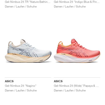
FIELD GENERAL
CRAZE
ADIRACER
MULE
471
GEL-CUMULUS 16
G.T. CUT
FORCE 58
TEKKIRA CUP
508
JORDAN
Gel-Nimbus 25 TR "Nature Bathing & Lime Green"
Gel-Nimbus 25 "Indigo Blue & Pink Rave"
Damen / Laufen / Schuhe
Damen / Laufen / Schuhe
KILLSHOT 2
MOTO 2K
ITALIA
LEGACY 312
ALLERDALE
G.T. FUTURE
PS8
ALOHA SUPER
600
TOTAL 90
PHENOMENA
FORUM
JUMPMAN JACK
2000
VERTEBRAE
808
AVA ROVER
1000
HAMBURG
204L
AIR MAX 95
933
MIND
860V2
AIR RIFT
ASICS
ASICS
Gel-Nimbus 25 "Nagino"
Gel-Nimbus 25 (Wide) "Papaya & Dusty Purple"
Damen / Laufen / Schuhe
Damen / Laufen / Schuhe