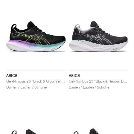
ASICS
ASICS
Gel-Nimbus 25 "Black & Glow Yellow"
Gel-Nimbus 25 "Black & Reborn Blue"
Damen / Laufen / Schuhe
Damen / Laufen / Schuhe