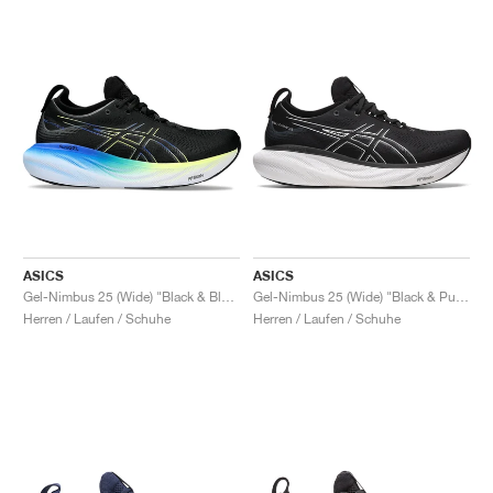
ASICS
ASICS
Gel-Nimbus 25 (Wide) "Black & Blue"
Gel-Nimbus 25 (Wide) "Black & Pure Silver"
Herren / Laufen / Schuhe
Herren / Laufen / Schuhe