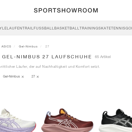
YLE
LAUFEN
TRAIL
FUSSBALL
BASKETBALL
TRAINING
SKATE
TENNIS
GO
ASICS
Gel-Nimbus
27
S GEL-NIMBUS 27 LAUFSCHUHE
65 Artikel
hrittlicher Läufer, der auf Nachhaltigkeit und Komfort setzt.
Gel-Nimbus
27