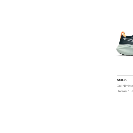
ASICS
Herren / L