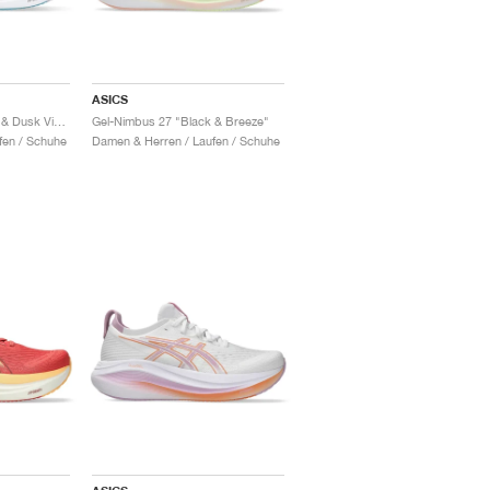
ASICS
Gel-Nimbus 27 "Black & Dusk Violet"
Gel-Nimbus 27 "Black & Breeze"
fen / Schuhe
Damen & Herren / Laufen / Schuhe