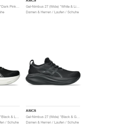
ASICS
Gel-Nimbus 27 (Wide) "Dark Pink Clay & Orange Glow"
Gel-Nimbus 27 (Wide) "White & Light Ube"
uhe
Damen & Herren / Laufen / Schuhe
ASICS
Gel-Nimbus 27 (Wide) "Black & Lake Grey"
Gel-Nimbus 27 (Wide) "Black & Graphite Grey"
fen / Schuhe
Damen & Herren / Laufen / Schuhe