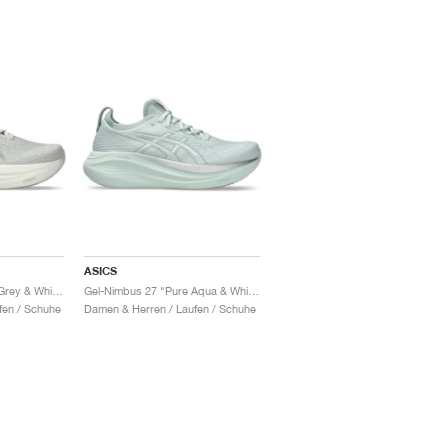
ASICS
Gel-Nimbus 27 "Lake Grey & White Sage"
Gel-Nimbus 27 "Pure Aqua & White"
fen / Schuhe
Damen & Herren / Laufen / Schuhe