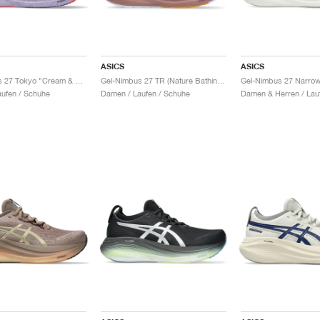
ASICS
ASICS
Gel-Nimbus 27 Tokyo "Cream & Edo Purple"
Gel-Nimbus 27 TR (Nature Bathing) "Dark Red Planet"
ufen / Schuhe
Damen / Laufen / Schuhe
Damen & Herren / Lau