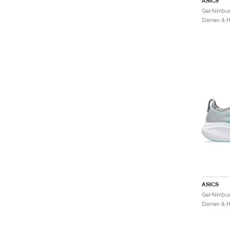
ASICS
Damen & He
ASICS
Damen & He