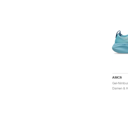
ASICS
Damen & He