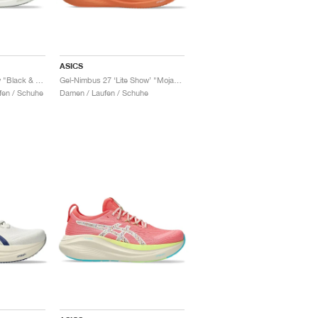
ASICS
Gel-Nimbus 27 Narrow "Black & Lake Grey"
Gel-Nimbus 27 ‘Lite Show’ "Mojave"
fen / Schuhe
Damen / Laufen / Schuhe