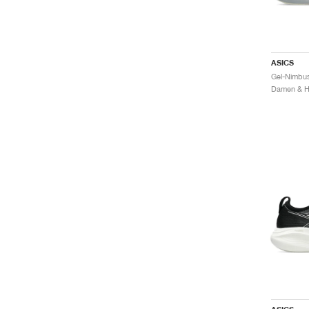
ASICS
Damen & He