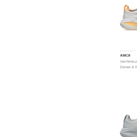
ASICS
Gel-Nimbus
Damen & He