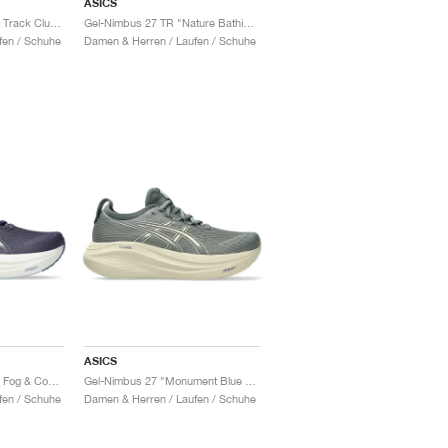
ASICS
Gel-Nimbus 27 ‘ASICS Track Club’ "Birch & Indigo Blue"
Gel-Nimbus 27 TR "Nature Bathing & Guava"
fen / Schuhe
Damen & Herren / Laufen / Schuhe
ASICS
Gel-Nimbus 27 "Indigo Fog & Cool Grey"
Gel-Nimbus 27 "Monument Blue & Whisper Green"
fen / Schuhe
Damen & Herren / Laufen / Schuhe