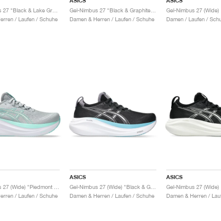
ASICS
ASICS
Gel-Nimbus 27 "Black & Lake Grey"
Gel-Nimbus 27 "Black & Graphite Grey"
rren / Laufen / Schuhe
Damen & Herren / Laufen / Schuhe
Damen / Laufen / Sch
ASICS
ASICS
Gel-Nimbus 27 (Wide) "Piedmont Grey & Illuminate Mint"
Gel-Nimbus 27 (Wide) "Black & Graphite Grey"
rren / Laufen / Schuhe
Damen & Herren / Laufen / Schuhe
Damen & Herren / Lau