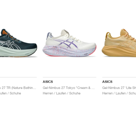
ASICS
ASICS
Gel-Nimbus 27 TR (Nature Bathing) "Tranquil Teal"
Gel-Nimbus 27 Tokyo "Cream & Edo Purple"
aufen / Schuhe
Herren / Laufen / Schuhe
Herren / Laufen / Sch