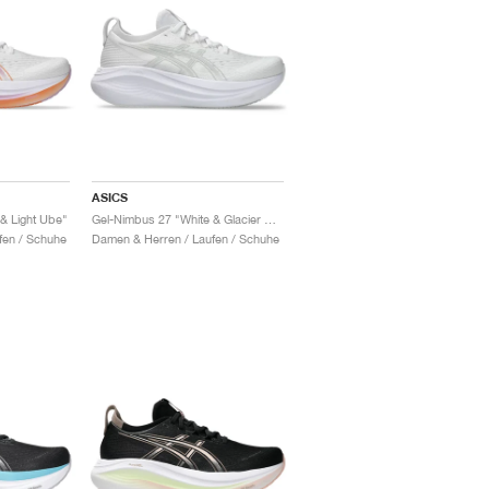
ASICS
& Light Ube"
Gel-Nimbus 27 "White & Glacier Grey"
fen / Schuhe
Damen & Herren / Laufen / Schuhe