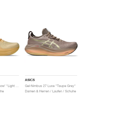
ASICS
Gel-Nimbus 27 ‘Lite Show’ "Light Orange"
Gel-Nimbus 27 Luxe "Taupe Grey"
uhe
Damen & Herren / Laufen / Schuhe