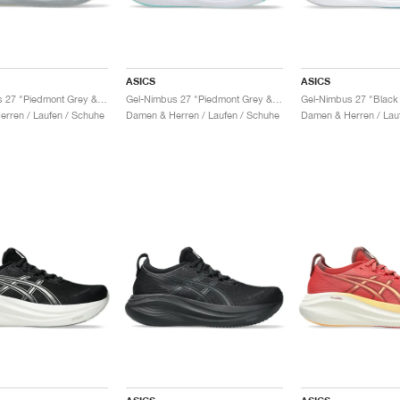
ASICS
ASICS
Gel-Nimbus 27 "Piedmont Grey & Cream"
Gel-Nimbus 27 "Piedmont Grey & Illuminate Mint"
rren / Laufen / Schuhe
Damen & Herren / Laufen / Schuhe
Damen & Herren / Lau