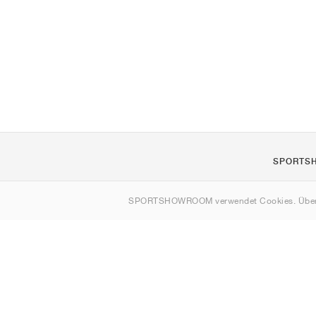
SPORTS
Über uns
SPORTSHOWROOM verwendet Cookies. Über
Kontakt
Sitemap