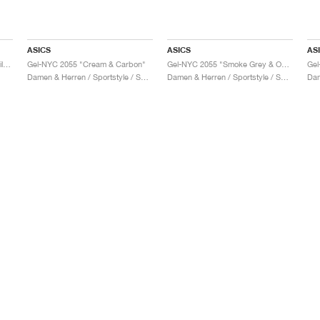
ASICS
ASICS
AS
Gel-NYC 2055 "Cream & Pure Silver"
Gel-NYC 2055 "Cream & Carbon"
Gel-NYC 2055 "Smoke Grey & Obsidian Grey"
Gel
Damen & Herren / Sportstyle / Schuhe
Damen & Herren / Sportstyle / Schuhe