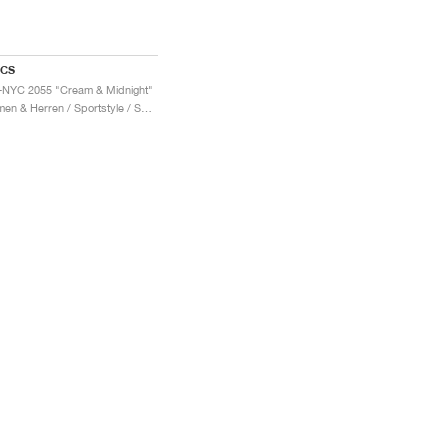
ICS
-NYC 2055 "Cream & Midnight"
Damen & Herren / Sportstyle / Schuhe