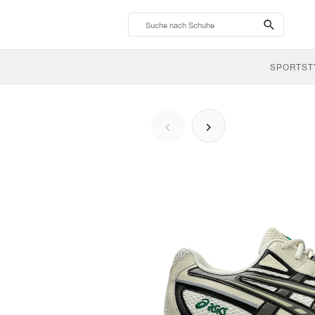
search-
btn
SPORTST