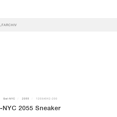
LF
ARCHIV
Gel-NYC
2055
1203A542-200
-NYC 2055 Sneaker