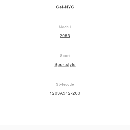
Gel-NYC
Modell
2055
Sport
Sportstyle
Stylecode
1203A542-200