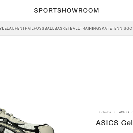
YLE
LAUFEN
TRAIL
FUSSBALL
BASKETBALL
TRAINING
SKATE
TENNIS
GO
Schuhe
ASICS
ASICS Gel