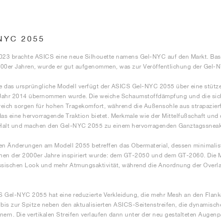
NYC 2055
023 brachte ASICS eine neue Silhouette namens Gel-NYC auf den Markt. Bas
00er Jahren, wurde er gut aufgenommen, was zur Veröffentlichung der Gel-N
 das ursprüngliche Modell verfügt der ASICS Gel-NYC 2055 über eine stütz
Jahr 2014 übernommen wurde. Die weiche Schaumstoffdämpfung und die sich
reich sorgen für hohen Tragekomfort, während die Außensohle aus strapazi
das eine hervorragende Traktion bietet. Merkmale wie der Mittelfußschaft und 
Halt und machen den Gel-NYC 2055 zu einem hervorragenden Ganztagssneak
en Änderungen am Modell 2055 betreffen das Obermaterial, dessen minimali
en der 2000er Jahre inspiriert wurde: dem GT-2050 und dem GT-2060. Die M
ssischen Look und mehr Atmungsaktivität, während die Anordnung der Overl
 Gel-NYC 2055 hat eine reduzierte Verkleidung, die mehr Mesh an den Flanke
 bis zur Spitze neben den aktualisierten ASICS-Seitenstreifen, die dynamisc
nern. Die vertikalen Streifen verlaufen dann unter der neu gestalteten Augenpa