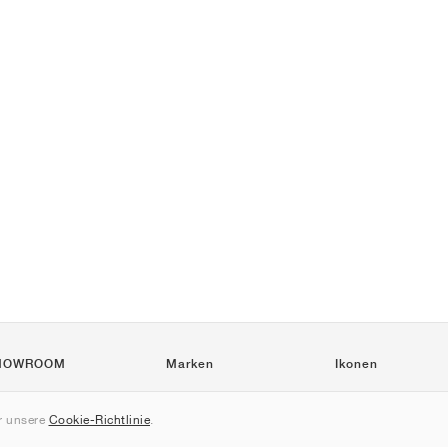
HOWROOM
Marken
Ikonen
Nike
Air Force 1
 unsere
Cookie-Richtlinie
.
Jordan
Jordan 1