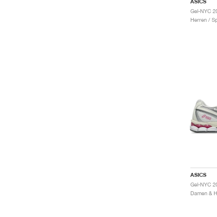
ASICS
Herren / S
ASICS
Gel-NYC 2