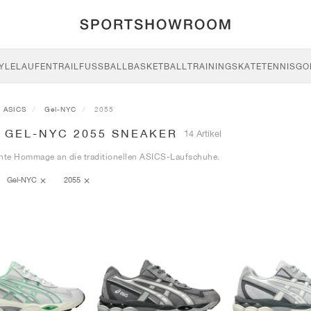
YLE
LAUFEN
TRAIL
FUSSBALL
BASKETBALL
TRAINING
SKATE
TENNIS
GO
ASICS
Gel-NYC
2055
 GEL-NYC 2055 SNEAKER
14 Artikel
ante Hommage an die traditionellen ASICS-Laufschuhe.
Gel-NYC
2055