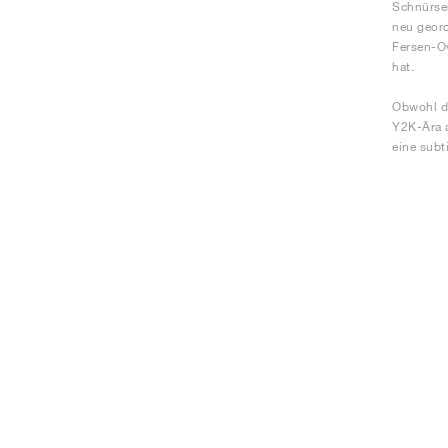
Schnürsen
neu geord
Fersen-Ov
hat.
Obwohl de
Y2K-Ära a
eine subt