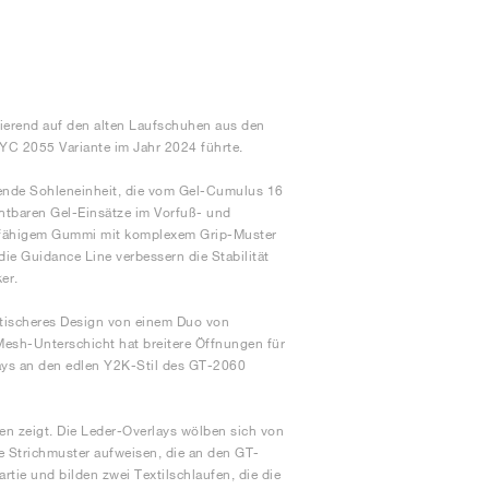
ierend auf den alten Laufschuhen aus den
YC 2055 Variante im Jahr 2024 führte.
ende Sohleneinheit, die vom Gel-Cumulus 16
tbaren Gel-Einsätze im Vorfuß- und
erfähigem Gummi mit komplexem Grip-Muster
die Guidance Line verbessern die Stabilität
er.
stischeres Design von einem Duo von
esh-Unterschicht hat breitere Öffnungen für
ays an den edlen Y2K-Stil des GT-2060
n zeigt. Die Leder-Overlays wölben sich von
he Strichmuster aufweisen, die an den GT-
rtie und bilden zwei Textilschlaufen, die die