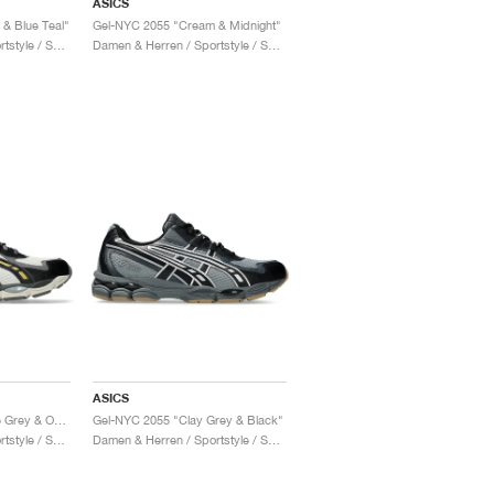
ASICS
& Blue Teal"
Gel-NYC 2055 "Cream & Midnight"
Damen & Herren / Sportstyle / Schuhe
Damen & Herren / Sportstyle / Schuhe
ASICS
Gel-NYC 2055 "Smoke Grey & Obsidian Grey"
Gel-NYC 2055 "Clay Grey & Black"
Damen & Herren / Sportstyle / Schuhe
Damen & Herren / Sportstyle / Schuhe