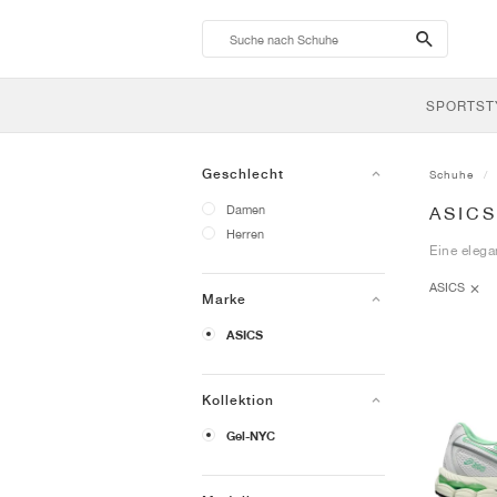
search-
btn
SPORTST
Geschlecht
Schuhe
Damen
ASICS
Herren
Eine eleg
ASICS
Marke
ASICS
Kollektion
Gel-NYC