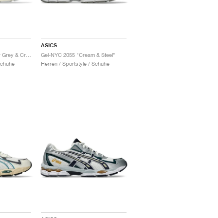
ASICS
Gel-NYC 2055 "Glacier Grey & Cream"
Gel-NYC 2055 "Cream & Steel"
Schuhe
Herren / Sportstyle / Schuhe