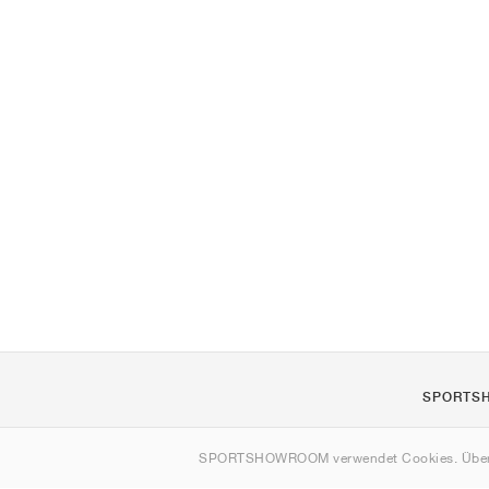
SPORTS
Über uns
SPORTSHOWROOM verwendet Cookies. Über
Kontakt