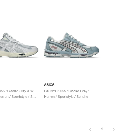
ASICS
Gel-NYC 2055 "Glacier Grey & White"
Gel-NYC 2055 "Glacier Grey"
Damen & Herren / Sportstyle / Schuhe
Herren / Sportstyle / Schuhe
1