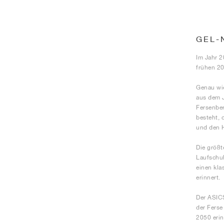
GEL-
Im Jahr 2
frühen 20
Genau wie
aus dem 
Fersenbe
besteht, 
und den 
Die größt
Laufschuh
einen kla
erinnert.
Der ASICS
der Ferse
2050 erin