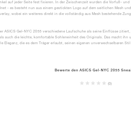
kel auf jeder Seite fest fixieren. In der Zwischenzeit wurden die Vorfuß- un
net - es besteht nun aus einem gestickten Logo auf dem seitlichen Mesh u
erlay, wobei ein weiteres direkt in die vollständig aus Mesh bestehende Zung
r ASICS Gel-NYC 2055 verschiedene Laufschuhe als seine Einflüsse zitiert, 
ls auch die leichte, komfortable Sohleneinheit des Originals. Das macht ihn u
ile Eleganz, die es dem Träger erlaubt, seinen eigenen unverwechselbaren Sti
Bewerte den ASICS Gel-NYC 2055 Snea
(0)