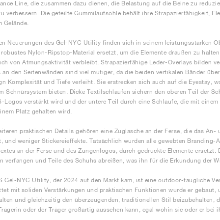
ance Line, die zusammen dazu dienen, die Belastung auf die Beine zu reduzier
u verbessern. Die geteilte Gummilaufsohle behält ihre Strapazierfähigkeit, Flex
m Gelände.
en Neuerungen des Gel-NYC Utility finden sich in seinem leistungsstarken O
 robustes Nylon-Ripstop-Material ersetzt, um die Elemente draußen zu halten
ch von Atmungsaktivität verbleibt. Strapazierfähige Leder-Overlays bilden v
 an den Seitenwänden sind viel mutiger, da die beiden vertikalen Bänder übe
n Komplexität und Tiefe verleiht. Sie erstrecken sich auch auf die Eyestay, wo
en Schnürsystem bieten. Dicke Textilschlaufen sichern den oberen Teil der Sc
-Logos verstärkt wird und der untere Teil durch eine Schlaufe, die mit eine
einem Platz gehalten wird.
iteren praktischen Details gehören eine Zuglasche an der Ferse, die das An-
rt, und weniger Stickereieffekte. Tatsächlich wurden alle gewebten Branding-A
extes an der Ferse und des Zungenlogos, durch gedruckte Elemente ersetzt. D
n verfangen und Teile des Schuhs abreißen, was ihn für die Erkundung der Wi
 Gel-NYC Utility, der 2024 auf den Markt kam, ist eine outdoor-taugliche V
tet mit soliden Verstärkungen und praktischen Funktionen wurde er gebaut
lten und gleichzeitig den überzeugenden, traditionellen Stil beizubehalten, d
Trägerin oder der Träger großartig aussehen kann, egal wohin sie oder er bei