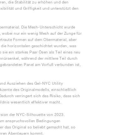
en, die Stabilität zu erhöhen und den
ibilität und Griffigkeit und unterstützt den
bermaterial. Die Mesh-Unterschicht wurde
, wobei nur ein wenig Mesh auf der Zunge für
ertraute Formen auf dem Obermaterial, aber
r die horizontalen geschichtet wurden, was
 sie ein starkes Paar Ösen als Teil eines neu
hnürsenkel, während der mittlere Teil durch
m gebrandeten Panel am Vorfuß verbunden ist,
 und Ausziehen des Gel-NYC Utility
kzente des Originalmodells, einschließlich
adurch verringert sich das Risiko, dass sich
ldnis wesentlich effektiver macht.
ersion der NYC-Silhouette von 2023.
, um anspruchsvollen Bedingungen
er das Original so beliebt gemacht hat, so
 ihren Abenteuern kommt.