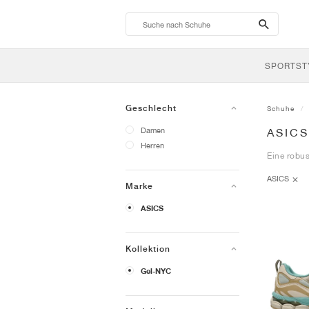
search-
btn
SPORTST
Geschlecht
Schuhe
Damen
ASICS
Herren
Eine robus
ASICS
Marke
ASICS
Kollektion
Gel-NYC