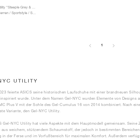
Gel-NYC Utility "Steeple Grey & Graphite Grey"
Damen & Herren / Sportstyle / Schuhe
1
NYC UTILITY
023 feierte ASICS seine historischen Laufschuhe mit einer brandneuen Silhou
 inspiriert wurde. Unter dem Namen Gel-NYC wurden Elemente von Designs 
C Plus V mit der Sohle des Gel-Cumulus 16 von 2014 kombiniert. Nach eine
ste Variante, den Gel-NYC Utility.
 Gel-NYC Utility hat viele Aspekte mit dem Hauptmodell gemeinsam. Seine Z
aus weichem, stützendem Schaumstoff, der jedoch in bestimmten Bereichen v
in der Ferse und im Vorfußbereich für maximalen Komfort. Außerdem verfügt 