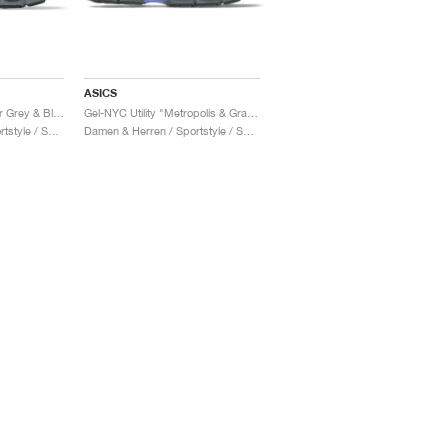
ASICS
Gel-NYC Utility "Carrier Grey & Black"
Gel-NYC Utility "Metropolis & Graphite Grey"
Damen & Herren / Sportstyle / Schuhe
Damen & Herren / Sportstyle / Schuhe