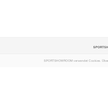
SPORTS
Über uns
SPORTSHOWROOM verwendet Cookies. Über
Kontakt
Sitemap