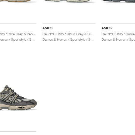
ASICS
ASICS
Gel-NYC Utility "Olive Grey & Pepper"
Gel-NYC Utility "Cloud Grey & Clay Grey"
Damen & Herren / Sportstyle / Schuhe
Damen & Herren / Sportstyle / Schuhe