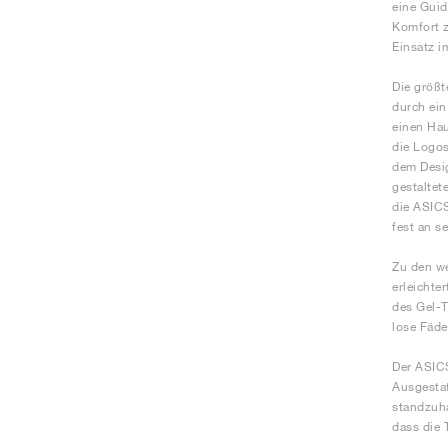
eine Guid
Komfort z
Einsatz i
Die größt
durch ein
einen Hau
die Logos
dem Desig
gestaltet
die ASICS
fest an s
Zu den we
erleichte
des Gel-T
lose Fäde
Der ASICS
Ausgestat
standzuha
dass die 