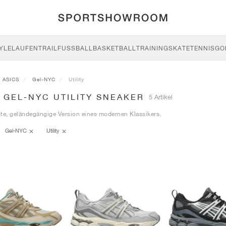
YLE
LAUFEN
TRAIL
FUSSBALL
BASKETBALL
TRAINING
SKATE
TENNIS
GO
ASICS
Gel-NYC
Utility
 GEL-NYC UTILITY SNEAKER
5 Artikel
te, geländegängige Version eines modernen Klassikers.
Gel-NYC
Utility