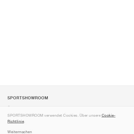
SPORTSHOWROOM
Über uns
SPORTSHOWROOM verwendet Cookies. Über unsere
Cookie-
Kontakt
Richtlinie
.
Sitemap
Weitermachen