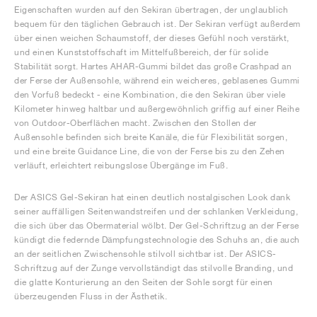
Eigenschaften wurden auf den Sekiran übertragen, der unglaublich
bequem für den täglichen Gebrauch ist. Der Sekiran verfügt außerdem
über einen weichen Schaumstoff, der dieses Gefühl noch verstärkt,
und einen Kunststoffschaft im Mittelfußbereich, der für solide
Stabilität sorgt. Hartes AHAR-Gummi bildet das große Crashpad an
der Ferse der Außensohle, während ein weicheres, geblasenes Gummi
den Vorfuß bedeckt - eine Kombination, die den Sekiran über viele
Kilometer hinweg haltbar und außergewöhnlich griffig auf einer Reihe
von Outdoor-Oberflächen macht. Zwischen den Stollen der
Außensohle befinden sich breite Kanäle, die für Flexibilität sorgen,
und eine breite Guidance Line, die von der Ferse bis zu den Zehen
verläuft, erleichtert reibungslose Übergänge im Fuß.
Der ASICS Gel-Sekiran hat einen deutlich nostalgischen Look dank
seiner auffälligen Seitenwandstreifen und der schlanken Verkleidung,
die sich über das Obermaterial wölbt. Der Gel-Schriftzug an der Ferse
kündigt die federnde Dämpfungstechnologie des Schuhs an, die auch
an der seitlichen Zwischensohle stilvoll sichtbar ist. Der ASICS-
Schriftzug auf der Zunge vervollständigt das stilvolle Branding, und
die glatte Konturierung an den Seiten der Sohle sorgt für einen
überzeugenden Fluss in der Ästhetik.