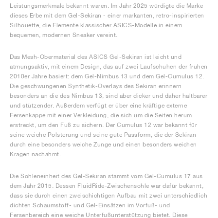
Leistungsmerkmale bekannt waren. Im Jahr 2025 würdigte die Marke
dieses Erbe mit dem Gel-Sekiran - einer markanten, retro-inspirierten
Silhouette, die Elemente klassischer ASICS-Modelle in einem
bequemen, modernen Sneaker vereint.
Das Mesh-Obermaterial des ASICS Gel-Sekiran ist leicht und
atmungsaktiv, mit einem Design, das auf zwei Laufschuhen der frühen
2010er Jahre basiert: dem Gel-Nimbus 13 und dem Gel-Cumulus 12.
Die geschwungenen Synthetik-Overlays des Sekiran erinnern
besonders an die des Nimbus 13, sind aber dicker und daher haltbarer
und stützender. Außerdem verfügt er über eine kräftige externe
Fersenkappe mit einer Verkleidung, die sich um die Seiten herum
erstreckt, um den Fuß zu sichern. Der Cumulus 12 war bekannt für
seine weiche Polsterung und seine gute Passform, die der Sekiran
durch eine besonders weiche Zunge und einen besonders weichen
Kragen nachahmt.
Die Sohleneinheit des Gel-Sekiran stammt vom Gel-Cumulus 17 aus
dem Jahr 2015. Dessen FluidRide-Zwischensohle war dafür bekannt,
dass sie durch einen zweischichtigen Aufbau mit zwei unterschiedlich
dichten Schaumstoff- und Gel-Einsätzen im Vorfuß- und
Fersenbereich eine weiche Unterfußunterstützung bietet. Diese