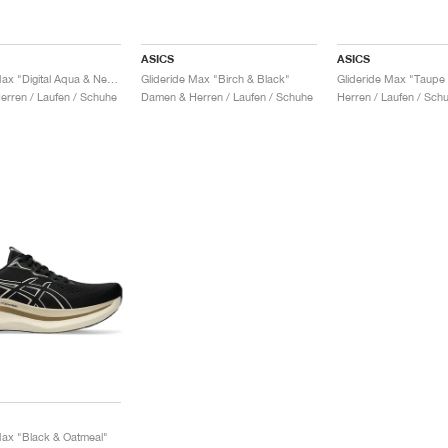
ASICS
ASICS
Glideride Max "Digital Aqua & New Leaf"
Glideride Max "Birch & Black"
rren / Laufen / Schuhe
Damen & Herren / Laufen / Schuhe
Herren / Laufen / Sch
Max "Black & Oatmeal"