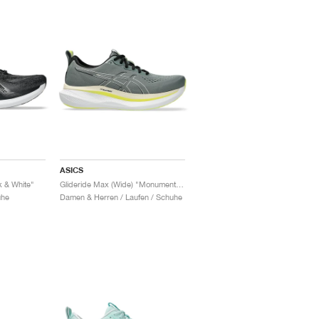
ASICS
k & White"
Glideride Max (Wide) "Monument Blue & Vanilla"
uhe
Damen & Herren / Laufen / Schuhe