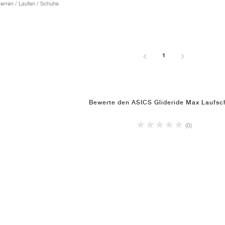
rren / Laufen / Schuhe
1
Bewerte den ASICS Glideride Max Laufsc
(0)