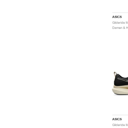
ASICS
Damen & He
ASICS
Glideride 