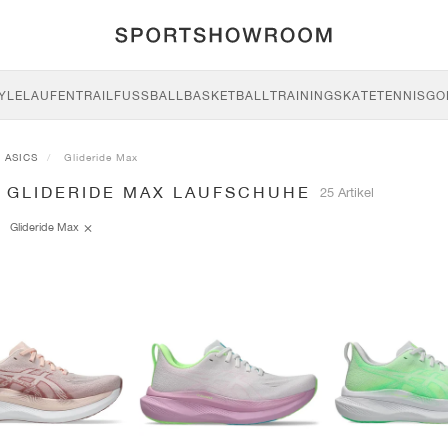
YLE
LAUFEN
TRAIL
FUSSBALL
BASKETBALL
TRAINING
SKATE
TENNIS
GO
ASICS
Glideride Max
S GLIDERIDE MAX LAUFSCHUHE
25 Artikel
Glideride Max