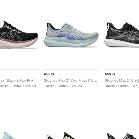
ASICS
ASICS
Max "Black & Pale Pink"
Glideride Max 2 "Cold Moss & Cobalt Burst"
Glideride Max 2 "Blac
rren / Laufen / Schuhe
Herren / Laufen / Schuhe
Herren / Laufen / Sch