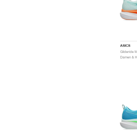
ASICS
Damen & He