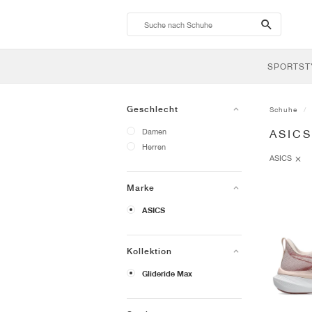
search-
btn
SPORTST
Geschlecht
Schuhe
Damen
ASIC
Herren
ASICS
Marke
ASICS
Kollektion
Glideride Max