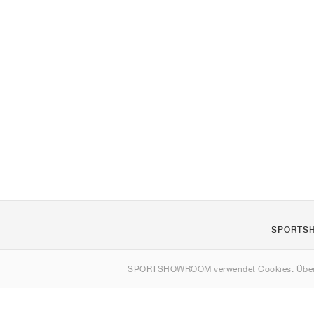
SPORTS
Über uns
SPORTSHOWROOM verwendet Cookies. Über
Kontakt
Sitemap