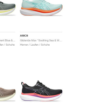
ASICS
Glideride Max "Monument Blue & Vanilla"
Glideride Max "Soothing Sea & Wave Teal"
fen / Schuhe
Herren / Laufen / Schuhe