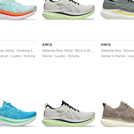
ASICS
ASICS
Glideride Max (Wide) "Soothing Sea & Wave Teal"
Glideride Max (Wide) "Birch & Black"
rren / Laufen / Schuhe
Herren / Laufen / Schuhe
Damen & Herren / Lau