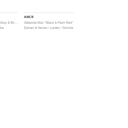
ASICS
Glideride Max "Taupe Grey & Birch"
Glideride Max "Black & Flash Red"
uhe
Damen & Herren / Laufen / Schuhe