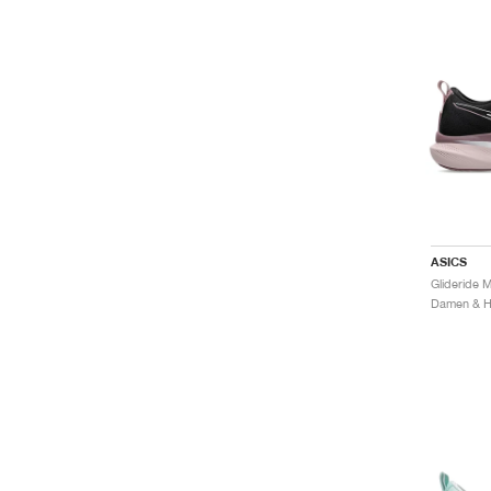
ASICS
Glideride 
Damen & He