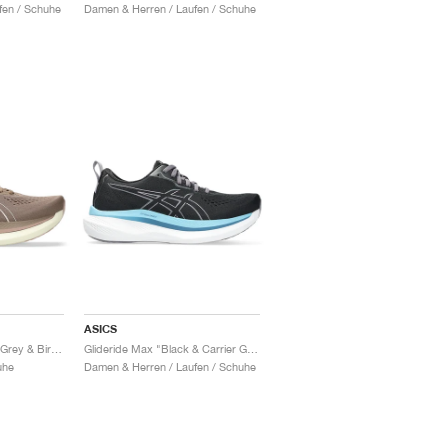
fen / Schuhe
Damen & Herren / Laufen / Schuhe
ASICS
Glideride Max "Taupe Grey & Birch"
Glideride Max "Black & Carrier Grey"
uhe
Damen & Herren / Laufen / Schuhe