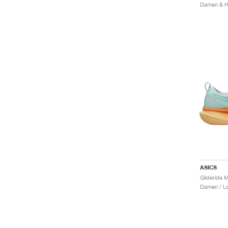
Damen & He
ASICS
Damen / La