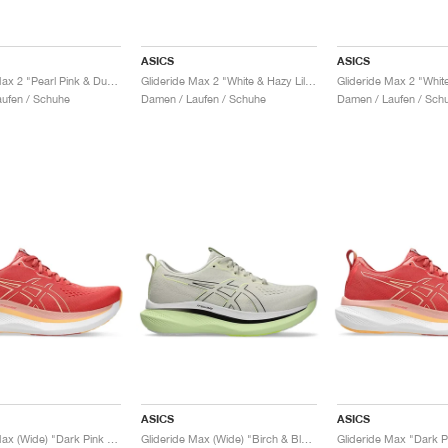
ASICS
ASICS
Glideride Max 2 "Pearl Pink & Dusty Red"
Glideride Max 2 "White & Hazy Lilac"
ufen / Schuhe
Damen / Laufen / Schuhe
Damen / Laufen / Sch
ASICS
ASICS
Glideride Max (Wide) "Dark Pink Clay & Orange Glow"
Glideride Max (Wide) "Birch & Black"