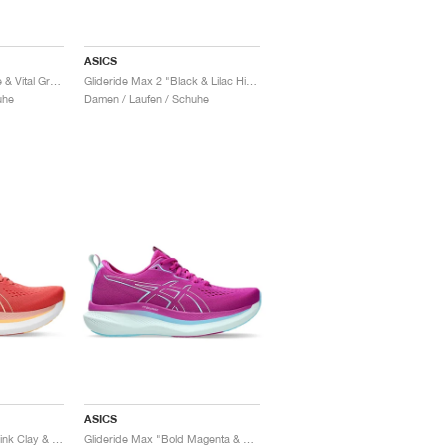
ASICS
Glideride Max 2 "White & Vital Green"
Glideride Max 2 "Black & Lilac Hint"
uhe
Damen / Laufen / Schuhe
ASICS
Glideride Max "Dark Pink Clay & Orange Glow"
Glideride Max "Bold Magenta & Soothing Sea"