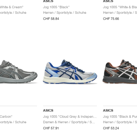
ASICS
ASICS
White & Cream"
Jog 100S "Black"
Jog 100S "White & Bla
portstyle / Schuhe
Herren / Sportstyle / Schuhe
Herren / Sportstyle / 
CHF 58.84
CHF 75.66
ASICS
ASICS
"Carbon"
Jog 100S "Cloud Grey & Independence Blue"
Jog 100S "Black & Pur
portstyle / Schuhe
Damen & Herren / Sportstyle / Schuhe
Herren / Sportstyle / 
CHF 57.91
CHF 53.24