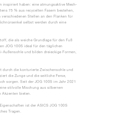
n inspiriert haben: eine atmungsaktive Mesh-
stens 75 % aus recycelten Fasern bestehen,
n verschiedenen Stellen an den Flanken für
 Schnürsenkel selbst werden durch eine
toff, die als weiche Grundlage für den Fuß
den JOG 100S ideal für den täglichen
i-Außensohle und bilden dreieckige Formen,
t durch die konturierte Zwischensohle und
ert die Zunge und die seitliche Ferse,
uch sorgen. Seit der JOG 100S im Jahr 2021
eine stilvolle Mischung aus silbernen
n Akzenten bieten.
n Eigenschaften ist der ASICS JOG 100S
iches Tragen.