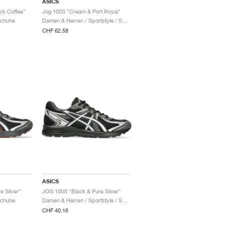
ASICS
ck Coffee"
Jog 100S "Cream & Port Royal"
Schuhe
Damen & Herren / Sportstyle / Schuhe
CHF 62.58
ASICS
e Silver"
JOG 100S "Black & Pure Silver"
Schuhe
Damen & Herren / Sportstyle / Schuhe
CHF 40.16