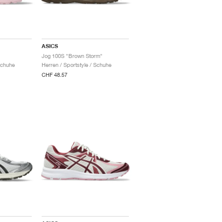
ASICS
Jog 100S "Brown Storm"
Schuhe
Herren / Sportstyle / Schuhe
CHF 48.57