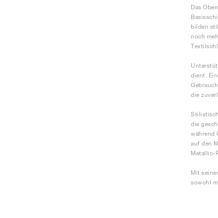
Das Oberm
Basisschi
bilden st
noch mehr
Textilsch
Unterstüt
dient. Ei
Gebrauch.
die zuver
Stilistis
die gesch
während k
auf den M
Metallic-
Mit seine
sowohl mo