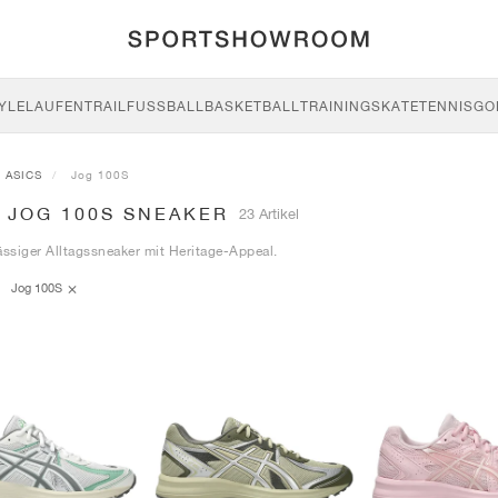
YLE
LAUFEN
TRAIL
FUSSBALL
BASKETBALL
TRAINING
SKATE
TENNIS
GO
ASICS
Jog 100S
 JOG 100S SNEAKER
23 Artikel
ässiger Alltagssneaker mit Heritage-Appeal.
Jog 100S