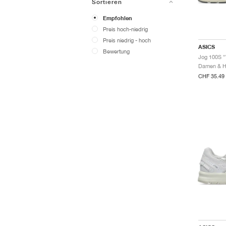
Sortieren
Empfohlen
Preis hoch-niedrig
Preis niedrig - hoch
ASICS
Bewertung
Jog 100S "
CHF 35.49