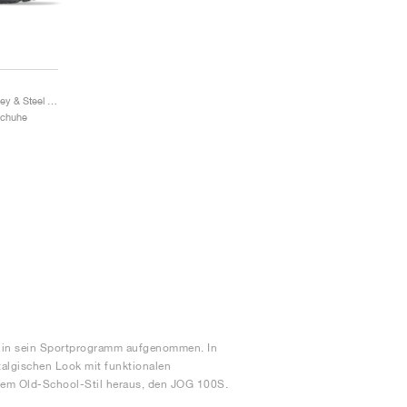
Jog 100S "Graphite Grey & Steel Grey"
Schuhe
 in sein Sportprogramm aufgenommen. In
talgischen Look mit funktionalen
esem Old-School-Stil heraus, den JOG 100S.