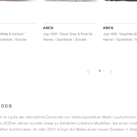
ASICS
ASICS
White & Carbon"
Jog 100S "Cloud Grey & Pure Silver"
portstyle / Schuhe
Herren / Sportstyle / Schuhe
Herren / Sportstyle / 
1
100S
t im Laufe der Jahrzehnte Dutzende von leistungsstarken Mesh-Laufschuhen
n 2020er Jahren wurden diese zu beliebten Lifestyle-Modellen, die einen nos
ften kombinieren. Im Jahr 2021 bringt die Marke einen neuen Sneaker in di