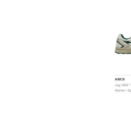
ASICS
Jog 100S "
Herren / S