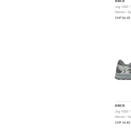
ASICS
Jog 100S "
Herren / S
CHF 64.45
ASICS
Jog 100S 
Herren / S
CHF 44.83