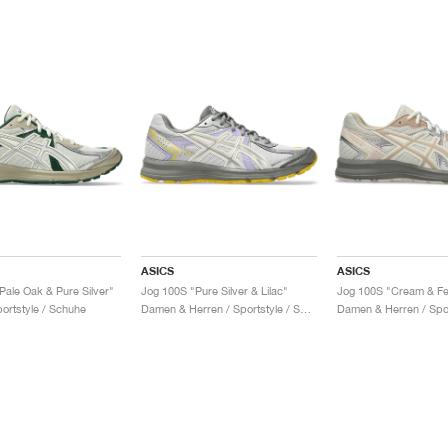
ASICS
ASICS
Pale Oak & Pure Silver"
Jog 100S "Pure Silver & Lilac"
Jog 100S "Cream & Fe
portstyle / Schuhe
Damen & Herren / Sportstyle / Schuhe