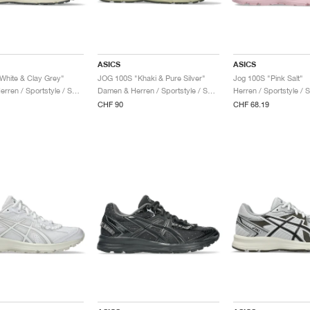
ASICS
ASICS
White & Clay Grey"
JOG 100S "Khaki & Pure Silver"
Jog 100S "Pink Salt"
Damen & Herren / Sportstyle / Schuhe
Damen & Herren / Sportstyle / Schuhe
Herren / Sportstyle / 
CHF 90
CHF 68.19