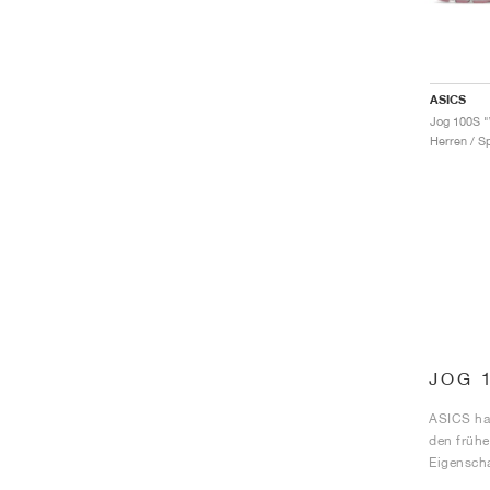
ASICS
Jog 100S "
Herren / S
JOG 
ASICS ha
den frühe
Eigenscha