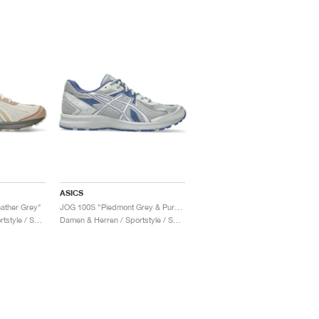
ASICS
ather Grey"
JOG 100S "Piedmont Grey & Pure Silver"
Damen & Herren / Sportstyle / Schuhe
Damen & Herren / Sportstyle / Schuhe