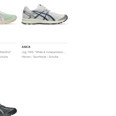
ASICS
 Menthol"
Jog 100S "White & Independence Blue"
Schuhe
Herren / Sportstyle / Schuhe