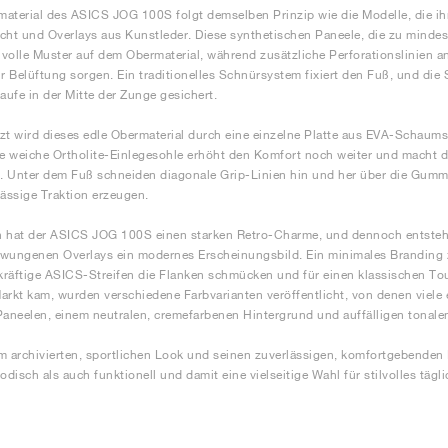
aterial des ASICS JOG 100S folgt demselben Prinzip wie die Modelle, die ih
cht und Overlays aus Kunstleder. Diese synthetischen Paneele, die zu minde
ilvolle Muster auf dem Obermaterial, während zusätzliche Perforationslinien a
 Belüftung sorgen. Ein traditionelles Schnürsystem fixiert den Fuß, und die
laufe in der Mitte der Zunge gesichert.
zt wird dieses edle Obermaterial durch eine einzelne Platte aus EVA-Schaums
ne weiche Ortholite-Einlegesohle erhöht den Komfort noch weiter und macht 
 Unter dem Fuß schneiden diagonale Grip-Linien hin und her über die Gumm
lässige Traktion erzeugen.
ch hat der ASICS JOG 100S einen starken Retro-Charme, und dennoch entsteh
wungenen Overlays ein modernes Erscheinungsbild. Ein minimales Branding zi
räftige ASICS-Streifen die Flanken schmücken und für einen klassischen To
arkt kam, wurden verschiedene Farbvarianten veröffentlicht, von denen viele 
Paneelen, einem neutralen, cremefarbenen Hintergrund und auffälligen tonale
m archivierten, sportlichen Look und seinen zuverlässigen, komfortgebende
disch als auch funktionell und damit eine vielseitige Wahl für stilvolles tägl