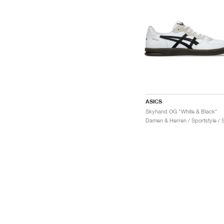
ASICS
Skyhand OG "White & Black"