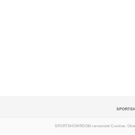
SPORTS
Über uns
SPORTSHOWROOM verwendet Cookies. Über
Kontakt