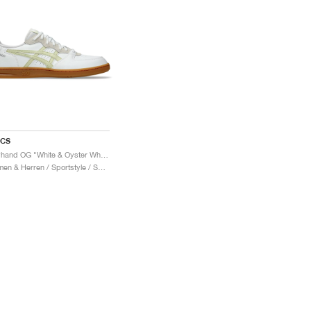
ICS
Skyhand OG "White & Oyster White"
Damen & Herren / Sportstyle / Schuhe