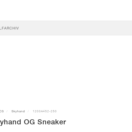
LF
ARCHIV
CS
Skyhand
1203A452-250
yhand OG Sneaker