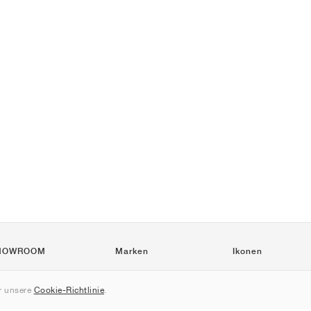
HOWROOM
Marken
Ikonen
Nike
Air Force 1
 unsere
Cookie-Richtlinie
.
Jordan
Jordan 1