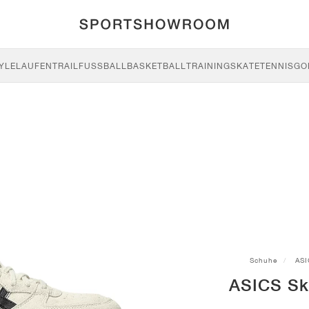
YLE
LAUFEN
TRAIL
FUSSBALL
BASKETBALL
TRAINING
SKATE
TENNIS
GO
Schuhe
ASI
ASICS Sk