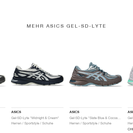
MEHR ASICS GEL-SD-LYTE
ASICS
ASICS
AS
Gel-SD-Lyte "Midnight & Cream"
Gel-SD-Lyte "Slate Blue & Cocoa Powder"
Gel
Herren / Sportstyle / Schuhe
Herren / Sportstyle / Schuhe
Her
CHF