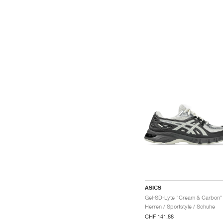
ASICS
Gel-SD-Lyte "Cream & Carbon"
Herren / Sportstyle / Schuhe
CHF 141.88