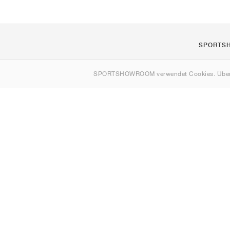
SPORTS
Über uns
SPORTSHOWROOM verwendet Cookies. Über
Kontakt
Sitemap