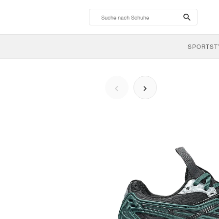
search-
btn
SPORTST