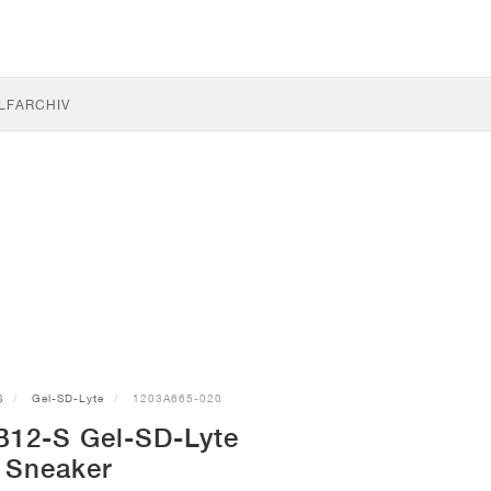
LF
ARCHIV
S
Gel-SD-Lyte
1203A665-020
12-S Gel-SD-Lyte
Sneaker