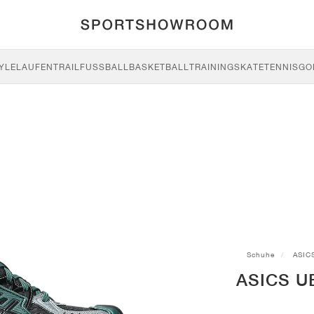
YLE
LAUFEN
TRAIL
FUSSBALL
BASKETBALL
TRAINING
SKATE
TENNIS
GO
Schuhe
ASIC
ASICS UB