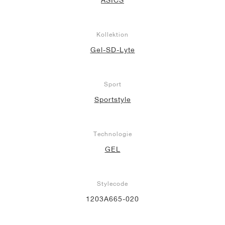
Kollektion
Gel-SD-Lyte
Sport
Sportstyle
Technologie
GEL
Stylecode
1203A665-020