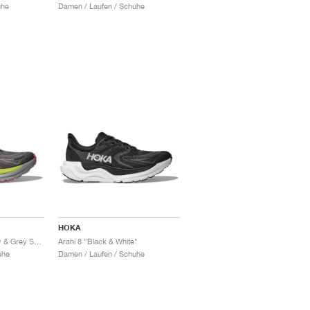
uhe
Damen / Laufen / Schuhe
HOKA
Arahi 8 "Charcoal Grey & Grey Skies"
Arahi 8 "Black & White"
uhe
Damen / Laufen / Schuhe