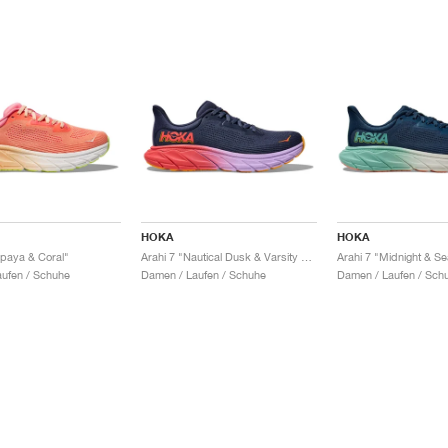
HOKA
HOKA
apaya & Coral"
Arahi 7 "Nautical Dusk & Varsity Navy"
Arahi 7 "Midnight & S
ufen / Schuhe
Damen / Laufen / Schuhe
Damen / Laufen / Sch