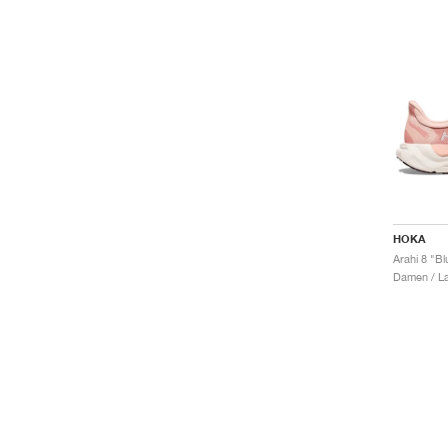
HOKA
Arahi 8 "B
Damen / La