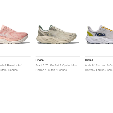
HOKA
HOKA
lush & Rose Latte"
Arahi 8 "Truffle Salt & Oyster Mushroom"
Arahi 8 "Stardust & C
ufen / Schuhe
Herren / Laufen / Schuhe
Herren / Laufen / Sch