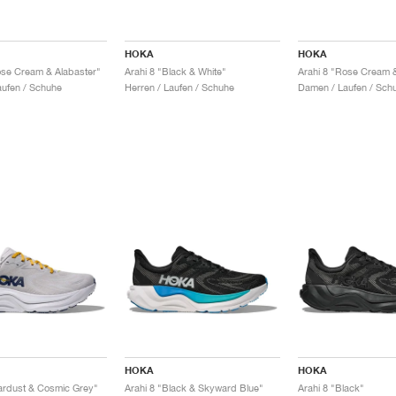
HOKA
HOKA
ose Cream & Alabaster"
Arahi 8 "Black & White"
Arahi 8 "Rose Cream &
ufen / Schuhe
Herren / Laufen / Schuhe
Damen / Laufen / Sch
HOKA
HOKA
tardust & Cosmic Grey"
Arahi 8 "Black & Skyward Blue"
Arahi 8 "Black"