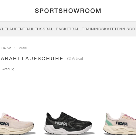
YLE
LAUFEN
TRAIL
FUSSBALL
BASKETBALL
TRAINING
SKATE
TENNIS
GO
HOKA
Arahi
 ARAHI LAUFSCHUHE
72 Artikel
Arahi