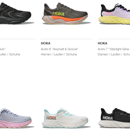
HOKA
HOKA
ack"
Arahi 8 "Asphalt & Gravel"
Arahi 7 "Starlight Glow
aufen / Schuhe
Herren / Laufen / Schuhe
Damen / Laufen / Sch