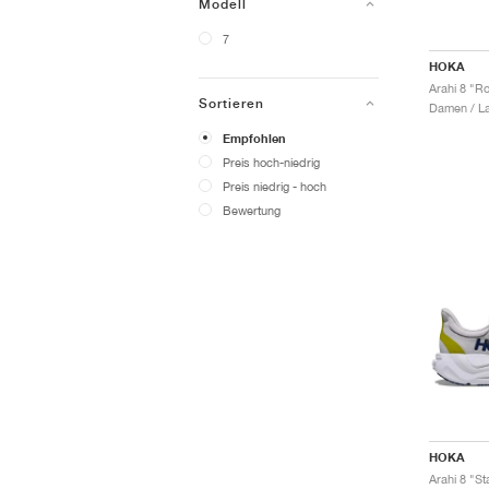
Modell
7
HOKA
Arahi 8 "R
Sortieren
Damen / La
Empfohlen
Preis hoch-niedrig
Preis niedrig - hoch
Bewertung
HOKA
Arahi 8 "S