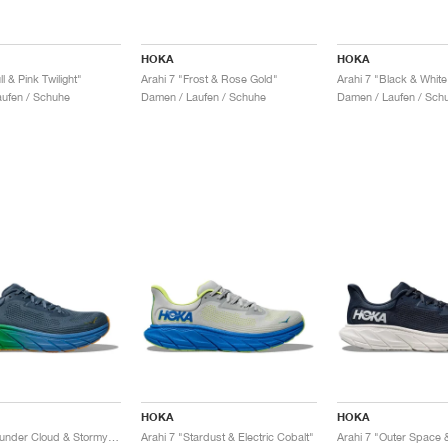
HOKA
HOKA
l & Pink Twilight"
Arahi 7 "Frost & Rose Gold"
Arahi 7 "Black & White
ufen / Schuhe
Damen / Laufen / Schuhe
Damen / Laufen / Sch
HOKA
HOKA
Arahi 7 "Thunder Cloud & Stormy Skies"
Arahi 7 "Stardust & Electric Cobalt"
Arahi 7 "Outer Space 