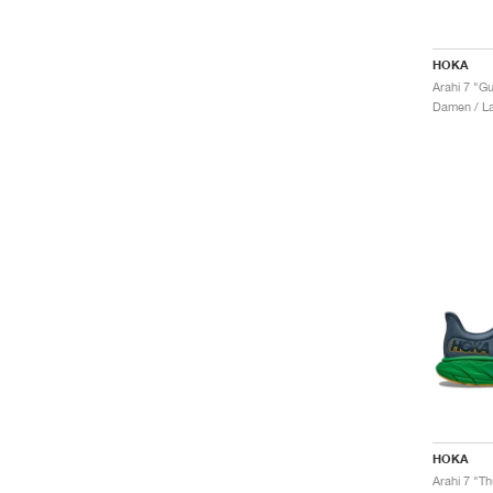
HOKA
Arahi 7 "Gul
Damen / La
HOKA