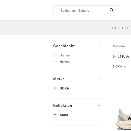
search-
btn
SPORTST
Geschlecht
Schuhe
Damen
HOKA
Herren
HOKA
Marke
HOKA
Kollektion
Arahi