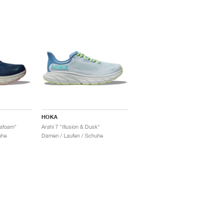
HOKA
eafoam"
Arahi 7 "Illusion & Dusk"
uhe
Damen / Laufen / Schuhe