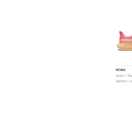
HOKA
Arahi 7 "P
Damen / La