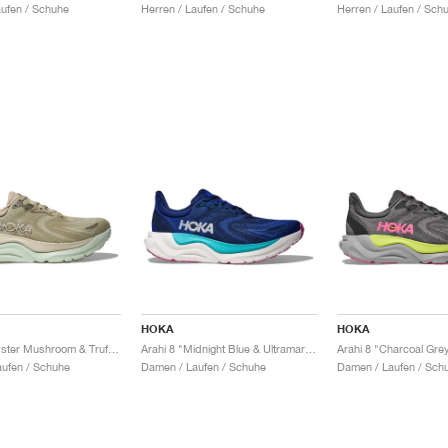
aufen / Schuhe
Herren / Laufen / Schuhe
Herren / Laufen / Sch
HOKA
HOKA
Arahi 8 "Oyster Mushroom & Truffle Salt"
Arahi 8 "Midnight Blue & Ultramarine"
ufen / Schuhe
Damen / Laufen / Schuhe
Damen / Laufen / Sch