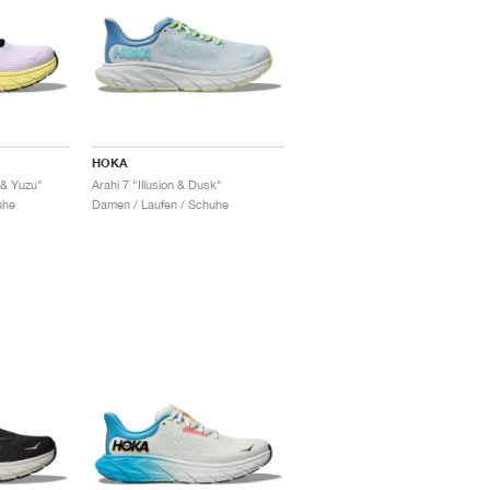
HOKA
 & Yuzu"
Arahi 7 "Illusion & Dusk"
uhe
Damen / Laufen / Schuhe