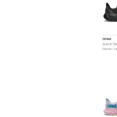
HOKA
Arahi 8 "Bl
Herren / L