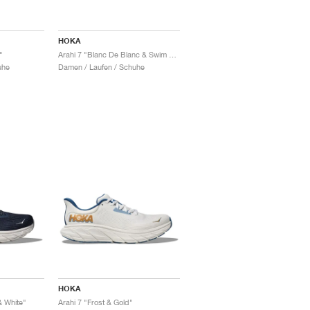
HOKA
"
Arahi 7 "Blanc De Blanc & Swim Day"
uhe
Damen / Laufen / Schuhe
HOKA
& White"
Arahi 7 "Frost & Gold"