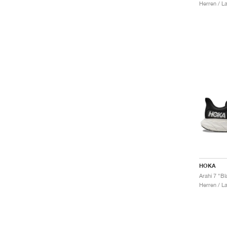
Herren / L
HOKA
Arahi 7 "Bl
Herren / L