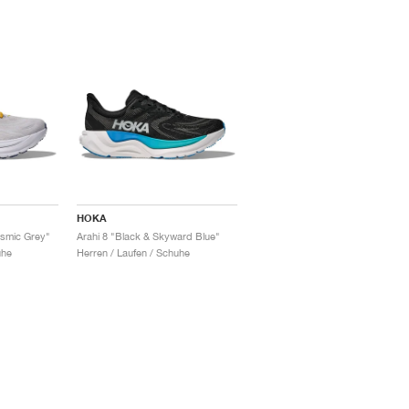
HOKA
osmic Grey"
Arahi 8 "Black & Skyward Blue"
uhe
Herren / Laufen / Schuhe