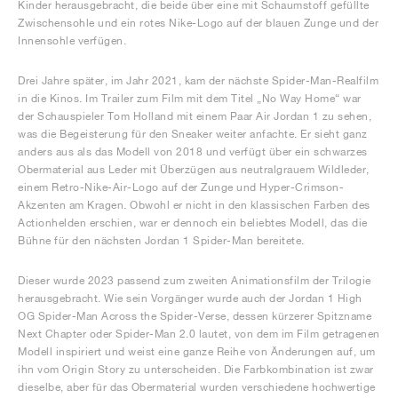
Kinder herausgebracht, die beide über eine mit Schaumstoff gefüllte
Zwischensohle und ein rotes Nike-Logo auf der blauen Zunge und der
Innensohle verfügen.
Drei Jahre später, im Jahr 2021, kam der nächste Spider-Man-Realfilm
in die Kinos. Im Trailer zum Film mit dem Titel „No Way Home“ war
der Schauspieler Tom Holland mit einem Paar Air Jordan 1 zu sehen,
was die Begeisterung für den Sneaker weiter anfachte. Er sieht ganz
anders aus als das Modell von 2018 und verfügt über ein schwarzes
Obermaterial aus Leder mit Überzügen aus neutralgrauem Wildleder,
einem Retro-Nike-Air-Logo auf der Zunge und Hyper-Crimson-
Akzenten am Kragen. Obwohl er nicht in den klassischen Farben des
Actionhelden erschien, war er dennoch ein beliebtes Modell, das die
Bühne für den nächsten Jordan 1 Spider-Man bereitete.
Dieser wurde 2023 passend zum zweiten Animationsfilm der Trilogie
herausgebracht. Wie sein Vorgänger wurde auch der Jordan 1 High
OG Spider-Man Across the Spider-Verse, dessen kürzerer Spitzname
Next Chapter oder Spider-Man 2.0 lautet, von dem im Film getragenen
Modell inspiriert und weist eine ganze Reihe von Änderungen auf, um
ihn vom Origin Story zu unterscheiden. Die Farbkombination ist zwar
dieselbe, aber für das Obermaterial wurden verschiedene hochwertige