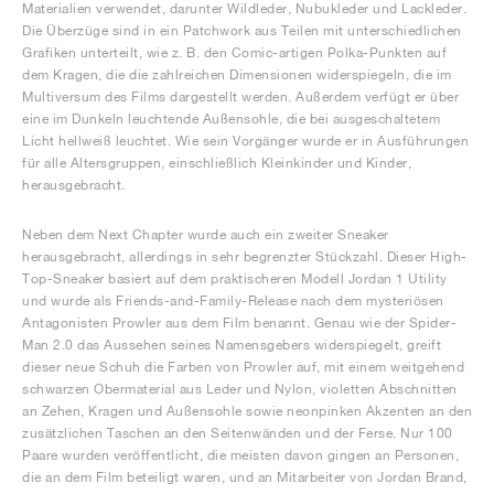
Materialien verwendet, darunter Wildleder, Nubukleder und Lackleder.
Die Überzüge sind in ein Patchwork aus Teilen mit unterschiedlichen
Grafiken unterteilt, wie z. B. den Comic-artigen Polka-Punkten auf
dem Kragen, die die zahlreichen Dimensionen widerspiegeln, die im
Multiversum des Films dargestellt werden. Außerdem verfügt er über
eine im Dunkeln leuchtende Außensohle, die bei ausgeschaltetem
Licht hellweiß leuchtet. Wie sein Vorgänger wurde er in Ausführungen
für alle Altersgruppen, einschließlich Kleinkinder und Kinder,
herausgebracht.
Neben dem Next Chapter wurde auch ein zweiter Sneaker
herausgebracht, allerdings in sehr begrenzter Stückzahl. Dieser High-
Top-Sneaker basiert auf dem praktischeren Modell Jordan 1 Utility
und wurde als Friends-and-Family-Release nach dem mysteriösen
Antagonisten Prowler aus dem Film benannt. Genau wie der Spider-
Man 2.0 das Aussehen seines Namensgebers widerspiegelt, greift
dieser neue Schuh die Farben von Prowler auf, mit einem weitgehend
schwarzen Obermaterial aus Leder und Nylon, violetten Abschnitten
an Zehen, Kragen und Außensohle sowie neonpinken Akzenten an den
zusätzlichen Taschen an den Seitenwänden und der Ferse. Nur 100
Paare wurden veröffentlicht, die meisten davon gingen an Personen,
die an dem Film beteiligt waren, und an Mitarbeiter von Jordan Brand,