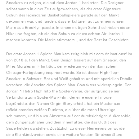
Sneakers zu zeigen, die auf dem Jordan 1 basierten. Die Designer
selbst waren in einer Zeit aufgewachsen, als der erste Signature-
Schuh des legendären Basketballspielers gerade auf den Markt
gekommen war, und fanden, dass er kulturell gut zu einem jungen
Mann aus Brooklyn passte. In einem mutigen Schritt schrieben sie an
Nike und fragten, ob sie den Schuh zu einem echten Air Jordan 1
machen könnten. Die Marke stimmte zu, und der Rest ist Geschichte.
Der erste Jordan 1 Spider-Man kam zeitgleich mit dem Animationsfilm
von 2018 auf den Markt. Sein Design basiert auf dem Sneaker, den
Miles Morales im Film trägt, der wiederum von der ikonischen
Chicago-Farbgebung inspiriert wurde. So ist dieser High-Top-
Sneaker in Schwarz, Rot und Weiß gehalten und mit speziellen Details
versehen, die Aspekte des Spider-Man-Charakters widerspiegeln. Der
Jordan 1 Retro High Into the Spider-Verse, der aufgrund seiner
Verbindung zum Spider-Man-Film, der eine eigene Trilogie
begründete, den Namen Origin Story erhielt, hat ein Muster aus
reflektierenden weißen Punkten, die über die roten Überzüge
schimmern, und blauen Akzenten auf der durchsichtigen Außensohle,
dem Zungenaufnäher und dem Innenfutter, die das Outfit des
Superhelden darstellen. Zusätzlich zu dieser Herrenversion wurde
eine Kleinkindversion sowie eine weitere Version für etwas ältere