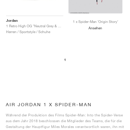
FIELD GENERAL
CRAZE
ADIRACER
MULE
471
GEL-CUMULUS 16
G.T. CUT
FORCE 58
TEKKIRA CUP
508
JORDAN
KILLSHOT 2
MOTO 2K
ITALIA
LEGACY 312
ALLERDALE
G.T. FUTURE
PS8
ALOHA SUPER
600
Jordan
1 x Spider-Man ‘Origin Story’
1 Retro High OG "Neutral Grey & Hyper Crimson"
Ansehen
Herren / Sportstyle / Schuhe
TOTAL 90
PHENOMENA
FORUM
JUMPMAN JACK
2000
VERTEBRAE
808
AVA ROVER
1000
HAMBURG
204L
AIR MAX 95
933
1
MIND
860V2
AIR RIFT
AIR JORDAN 1 X SPIDER-MAN
Während der Produktion des Films Spider-Man: Into the Spider-Verse
aus dem Jahr 2018 beschlossen die Mitglieder des Teams, die für die
Gestaltung der Hauptfigur Miles Morales verantwortlich waren, ihn mit