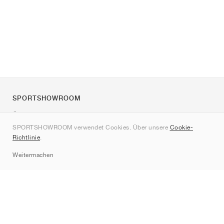
SPORTSHOWROOM
Über uns
SPORTSHOWROOM verwendet Cookies. Über unsere
Cookie-
Kontakt
Richtlinie
.
Sitemap
Weitermachen
Marken
Nike
Jordan
adidas