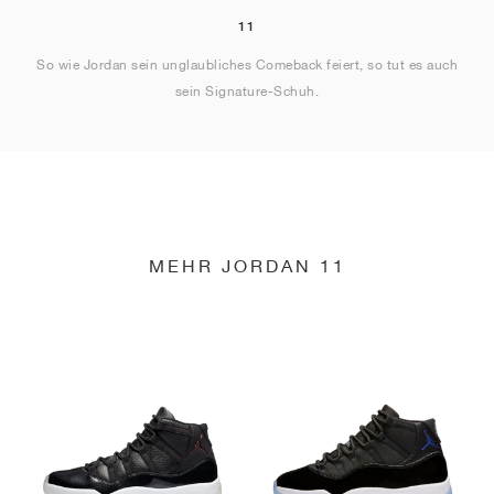
11
So wie Jordan sein unglaubliches Comeback feiert, so tut es auch
sein Signature-Schuh.
MEHR JORDAN 11