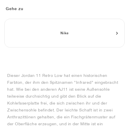
FIELD GENERAL
CRAZE
ADIRACER
MULE
471
GEL-CUMULUS 16
G.T. CUT
FORCE 58
TEKKIRA CUP
508
JORDAN
Gehe zu
KILLSHOT 2
MOTO 2K
ITALIA
LEGACY 312
ALLERDALE
G.T. FUTURE
PS8
ALOHA SUPER
600
TOTAL 90
PHENOMENA
FORUM
JUMPMAN JACK
2000
VERTEBRAE
808
Nike
AVA ROVER
1000
HAMBURG
204L
AIR MAX 95
933
MIND
860V2
Dieser Jordan 11 Retro Low hat einen historischen
AIR RIFT
Farbton, der ihm den Spitznamen "Infrared" eingebracht
hat. Wie bei den anderen AJ11 ist seine Außensohle
teilweise durchsichtig und gibt den Blick auf die
Kohlefaserplatte frei, die sich zwischen ihr und der
Zwischensohle befindet. Der leichte Schaft ist in zwei
Anthrazittönen gehalten, die ein Fischgrätenmuster auf
der Oberfläche erzeugen, und in der Mitte ist ein